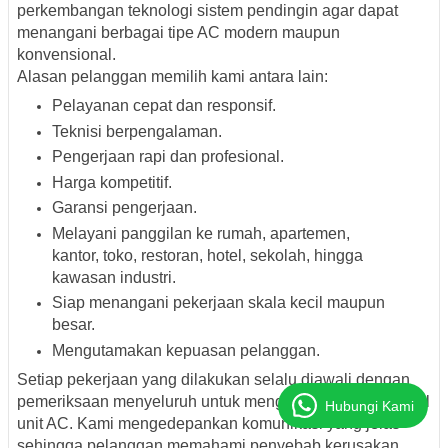
perkembangan teknologi sistem pendingin agar dapat
menangani berbagai tipe AC modern maupun
konvensional.
Alasan pelanggan memilih kami antara lain:
Pelayanan cepat dan responsif.
Teknisi berpengalaman.
Pengerjaan rapi dan profesional.
Harga kompetitif.
Garansi pengerjaan.
Melayani panggilan ke rumah, apartemen,
kantor, toko, restoran, hotel, sekolah, hingga
kawasan industri.
Siap menangani pekerjaan skala kecil maupun
besar.
Mengutamakan kepuasan pelanggan.
Setiap pekerjaan yang dilakukan selalu diawali dengan
pemeriksaan menyeluruh untuk mengetahui kondisi aktual
Hubungi Kami
unit AC. Kami mengedepankan komunikasi yang jelas
sehingga pelanggan memahami penyebab kerusakan,