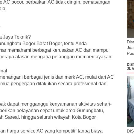
vice AC bocor, perbaikan AC tidak dingin, pemasangan
la.
7
a Jaya Teknik?
Dis
unungbatu Bogor Barat Bogor, tentu Anda
Jua
enar memahami berbagai kerusakan AC dan mampu
Pus
 beberapa alasan mengapa pelanggan mempercayakan
DIS
JUA
onal
enangani berbagai jenis dan merk AC, mulai dari AC
emua pengerjaan dilakukan secara profesional dan
k dapat mengganggu kenyamanan aktivitas sehari-
mberikan pelayanan cepat untuk area Gunungbatu,
h Sareal, hingga seluruh wilayah Kota Bogor.
an harga service AC yang kompetitif tanpa biaya
DI