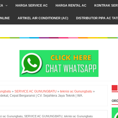
EA
HARGA SERVICE AC
HARGA RENTAL AC
KONTRAK SER
NLINE
ARTIKEL AIR CONDITIONER (AC)
DISTRIBUTOR PIPA AC TA
ungbatu
»
SERVICE AC GUNUNGBATU
»
teknisi ac Gunungbatu
»
ekat, Cepat Bergaransi | CV. Sejahtera Jaya Teknik | WA.
ORD
ci ac Gunungbatu
,
SERVICE AC GUNUNGBATU
,
teknisi ac Gunungbatu