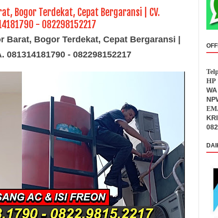
at, Bogor Terdekat, Cepat Bergaransi | CV.
314181790 - 082298152217
r Barat, Bogor Terdekat, Cepat Bergaransi |
OFF
WA. 081314181790 - 082298152217
Tel
HP 
WA 
NPW
EMA
KR
082
DAI