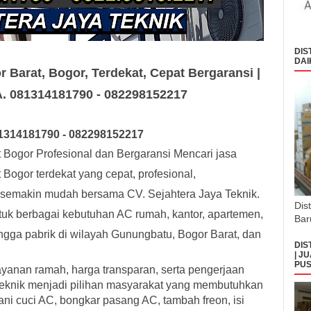
DIS
DAI
r Barat, Bogor, Terdekat, Cepat Bergaransi |
WA. 081314181790 - 082298152217
131
418179
0
- 0
8229
8152217
Bogor Profesional dan Bergaransi Mencari jasa
ogor terdekat yang cepat, profesional,
 semakin mudah bersama CV. Sejahtera Jaya Teknik.
Dis
ntuk berbagai kebutuhan AC rumah, kantor, apartemen,
Bar
hingga pabrik di wilayah Gunungbatu, Bogor Barat, dan
DIS
| J
PUS
yanan ramah, harga transparan, serta pengerjaan
 Teknik menjadi pilihan masyarakat yang membutuhkan
ni cuci AC, bongkar pasang AC, tambah freon, isi