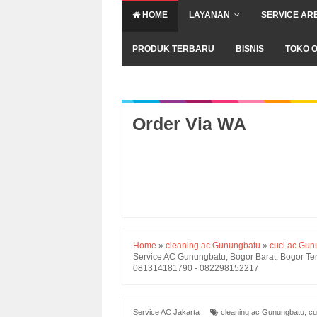
HOME
LAYANAN
SERVICE AR
PRODUK TERBARU
BISNIS
TOKO O
Order Via WA
Home
»
cleaning ac Gunungbatu
»
cuci ac Gun
Service AC Gunungbatu, Bogor Barat, Bogor Terd
081314181790 - 082298152217
Service AC Jakarta
cleaning ac Gunungbatu
,
cu