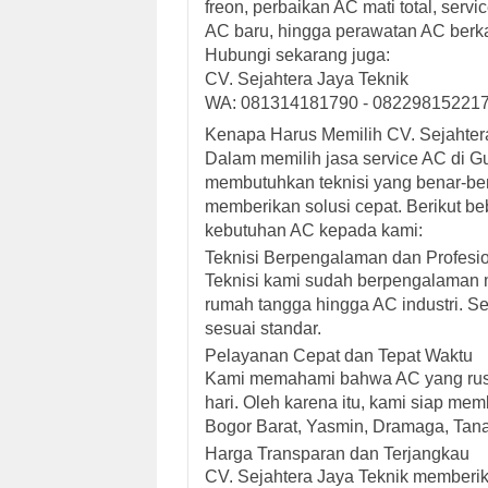
freon, perbaikan AC mati total, ser
AC baru, hingga perawatan AC berka
Hubungi sekarang juga:
CV. Sejahtera Jaya Teknik
WA: 081314181790 - 08229815221
Kenapa Harus Memilih CV. Sejahter
Dalam memilih jasa service AC di G
membutuhkan teknisi yang benar-b
memberikan solusi cepat. Berikut
kebutuhan AC kepada kami:
Teknisi Berpengalaman dan Profesi
Teknisi kami sudah berpengalaman m
rumah tangga hingga AC industri. S
sesuai standar.
Pelayanan Cepat dan Tepat Waktu
Kami memahami bahwa AC yang rusa
hari. Oleh karena itu, kami siap me
Bogor Barat, Yasmin, Dramaga, Tana
Harga Transparan dan Terjangkau
CV. Sejahtera Jaya Teknik memberik