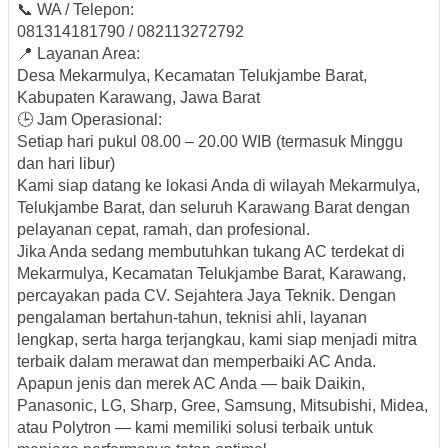
📞
WA / Telepon:
081314181790 / 082113272792
📍
Layanan Area:
Desa Mekarmulya, Kecamatan Telukjambe Barat,
Kabupaten Karawang, Jawa Barat
🕒
Jam Operasional:
Setiap hari pukul
08.00 – 20.00 WIB
(termasuk Minggu
dan hari libur)
Kami siap datang ke lokasi Anda di wilayah
Mekarmulya,
Telukjambe Barat, dan seluruh Karawang Barat
dengan
pelayanan cepat, ramah, dan profesional.
Jika Anda sedang membutuhkan
tukang AC terdekat di
Mekarmulya, Kecamatan Telukjambe Barat, Karawang
,
percayakan pada
CV. Sejahtera Jaya Teknik
. Dengan
pengalaman bertahun-tahun, teknisi ahli, layanan
lengkap, serta harga terjangkau, kami siap menjadi mitra
terbaik dalam merawat dan memperbaiki AC Anda.
Apapun jenis dan merek AC Anda — baik
Daikin,
Panasonic, LG, Sharp, Gree, Samsung, Mitsubishi, Midea,
atau Polytron
— kami memiliki solusi terbaik untuk