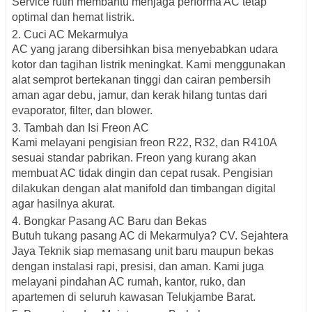
Service rutin membantu menjaga performa AC tetap
optimal dan hemat listrik.
2. Cuci AC Mekarmulya
AC yang jarang dibersihkan bisa menyebabkan udara
kotor dan tagihan listrik meningkat. Kami menggunakan
alat semprot bertekanan tinggi dan cairan pembersih
aman agar debu, jamur, dan kerak hilang tuntas dari
evaporator, filter, dan blower.
3. Tambah dan Isi Freon AC
Kami melayani
pengisian freon R22, R32, dan R410A
sesuai standar pabrikan. Freon yang kurang akan
membuat AC tidak dingin dan cepat rusak. Pengisian
dilakukan dengan alat manifold dan timbangan digital
agar hasilnya akurat.
4. Bongkar Pasang AC Baru dan Bekas
Butuh tukang pasang AC di Mekarmulya? CV. Sejahtera
Jaya Teknik siap memasang unit baru maupun bekas
dengan instalasi rapi, presisi, dan aman. Kami juga
melayani
pindahan AC rumah, kantor, ruko, dan
apartemen
di seluruh kawasan Telukjambe Barat.