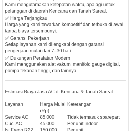
Kami mengutamakan
ketepatan waktu
, apalagi untuk
pelanggan di daerah Kencana dan Tanah Sareal.
✅ Harga Terjangkau
Harga yang kami tawarkan kompetitif dan
terbuka di awal
,
tanpa biaya tersembunyi.
✅ Garansi Pekerjaan
Setiap layanan kami dilengkapi dengan
garansi
pengerjaan mulai dari 7–30 hari.
✅ Dukungan Peralatan Modern
Kami menggunakan alat vakum, manifold gauge digital,
pompa tekanan tinggi, dan lainnya.
Estimasi Biaya Jasa AC di Kencana & Tanah Sareal
Layanan
Harga Mulai
Keterangan
(Rp)
Service AC
85.000
Tidak termasuk sparepart
Cuci AC
45.000
Per unit indoor
Isi Freon R22
150.000
Per unit