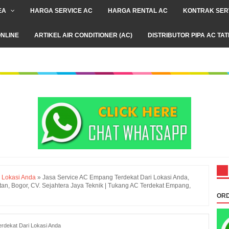
EA
HARGA SERVICE AC
HARGA RENTAL AC
KONTRAK SER
NLINE
ARTIKEL AIR CONDITIONER (AC)
DISTRIBUTOR PIPA AC TA
 Lokasi Anda
»
Jasa Service AC Empang Terdekat Dari Lokasi Anda,
n, Bogor, CV. Sejahtera Jaya Teknik | Tukang AC Terdekat Empang,
ORD
rdekat Dari Lokasi Anda