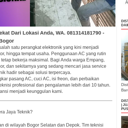
DIS
DAI
ekat
Dari Lokasi Anda, WA.
081314181790 -
 Bogor
alah satu perangkat elektronik yang kini menjadi
tor, hingga tempat usaha. Penggunaan AC yang rutin
 tetap bekerja maksimal. Bagi Anda warga
Empang,
or
, dan sekitarnya yang sedang mencari
jasa service
nik
hadir sebagai solusi terpercaya.
gkar pasang AC, cuci AC, isi freon, dan perbaikan
Dis
knisi profesional dan pengalaman lebih dari 10 tahun.
Bar
ansi menjadi keunggulan kami.
DIS
| J
PUS
ra Jaya Teknik?
n di wilayah Bogor Selatan dan Depok. Tim teknisi