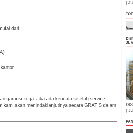
| J
TOT
ulai dari:
DIS
JUA
0A)
kantor
an garansi
kerja. Jika ada kendala setelah service,
DIS
tim kami akan menindaklanjutinya secara GRATIS dalam
| J
PAN