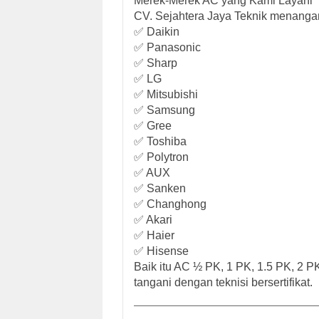
Merek-Merek AC yang Kami Layani
CV. Sejahtera Jaya Teknik menangan
✅
Daikin
✅
Panasonic
✅
Sharp
✅
LG
✅
Mitsubishi
✅
Samsung
✅
Gree
✅
Toshiba
✅
Polytron
✅
AUX
✅
Sanken
✅
Changhong
✅
Akari
✅
Haier
✅
Hisense
Baik itu AC ½ PK, 1 PK, 1.5 PK, 2 PK
tangani dengan teknisi bersertifikat.