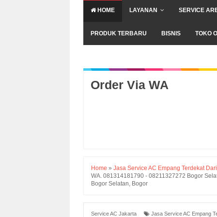
HOME
LAYANAN
SERVICE AR
PRODUK TERBARU
BISNIS
TOKO O
Order Via WA
Home
»
Jasa Service AC Empang Terdekat Dari
WA. 081314181790 - 08211327272 Bogor Selata
Bogor Selatan, Bogor
Service AC Jakarta
Jasa Service AC Empang Te