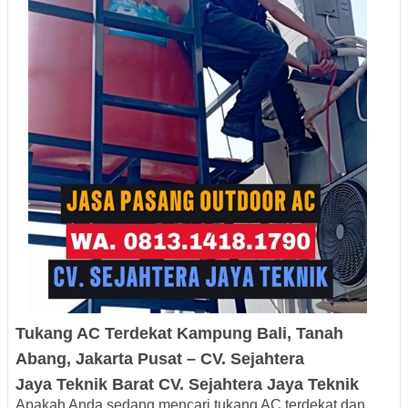
Tukang AC Terdekat
Kampung Bali,
Tanah
Abang
, Jakarta Pusat
– CV. Sejahtera
Jaya
Teknik
Barat
CV.
Sejahtera Jaya Teknik
Apakah Anda sedang mencari
tukang AC terdekat dan