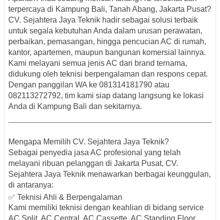
terpercaya di Kampung Bali, Tanah Abang, Jakarta Pusat
?
CV.
Sejahtera Jaya Teknik
hadir sebagai solusi terbaik
untuk segala kebutuhan Anda dalam urusan
perawatan,
perbaikan, pemasangan, hingga pencucian AC
di rumah,
kantor, apartemen, maupun bangunan komersial lainnya.
Kami melayani
semua jenis AC
dari
brand ternama
,
didukung oleh teknisi berpengalaman dan respons cepat.
Dengan panggilan WA ke
081314181790 atau
082113272792
, tim kami siap datang langsung ke
lokasi
Anda di Kampung Bali dan sekitarnya
.
Mengapa Memilih CV. Sejahtera Jaya Teknik?
Sebagai penyedia jasa AC profesional yang telah
melayani ribuan pelanggan di Jakarta Pusat, CV.
Sejahtera Jaya Teknik menawarkan berbagai
keunggulan
,
di antaranya:
✅ Teknisi Ahli & Berpengalaman
Kami memiliki teknisi dengan keahlian di bidang
service
AC Split, AC Central, AC Cassette, AC Standing Floor,