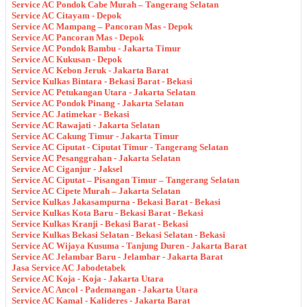
Service AC Pondok Cabe Murah – Tangerang Selatan
Service AC Citayam - Depok
Service AC Mampang – Pancoran Mas - Depok
Service AC Pancoran Mas - Depok
Service AC Pondok Bambu - Jakarta Timur
Service AC Kukusan - Depok
Service AC Kebon Jeruk - Jakarta Barat
Service Kulkas Bintara - Bekasi Barat - Bekasi
Service AC Petukangan Utara - Jakarta Selatan
Service AC Pondok Pinang - Jakarta Selatan
Service AC Jatimekar - Bekasi
Service AC Rawajati - Jakarta Selatan
Service AC Cakung Timur - Jakarta Timur
Service AC Ciputat - Ciputat Timur - Tangerang Selatan
Service AC Pesanggrahan - Jakarta Selatan
Service AC Ciganjur - Jaksel
Service AC Ciputat – Pisangan Timur – Tangerang Selatan
Service AC Cipete Murah – Jakarta Selatan
Service Kulkas Jakasampurna - Bekasi Barat - Bekasi
Service Kulkas Kota Baru - Bekasi Barat - Bekasi
Service Kulkas Kranji - Bekasi Barat - Bekasi
Service Kulkas Bekasi Selatan - Bekasi Selatan - Bekasi
Service AC Wijaya Kusuma - Tanjung Duren - Jakarta Barat
Service AC Jelambar Baru - Jelambar - Jakarta Barat
Jasa Service AC Jabodetabek
Service AC Koja - Koja - Jakarta Utara
Service AC Ancol - Pademangan - Jakarta Utara
Service AC Kamal - Kalideres - Jakarta Barat