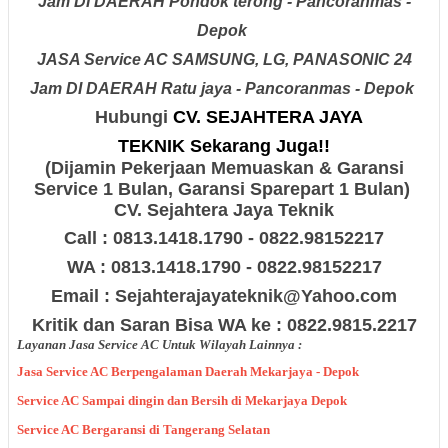
Jam
DI DAERAH
Pondok terong - Pancoranmas -
Depok
JASA Service AC
SAMSUNG, LG, PANASONIC
24
Jam
DI DAERAH
Ratu jaya - Pancoranmas - Depok
Hubungi
CV. SEJAHTERA JAYA
TEKNIK Sekarang Juga!!
(Dijamin Pekerjaan Memuaskan & Garansi
Service 1 Bulan, Garansi Sparepart 1 Bulan)
CV. Sejahtera Jaya Teknik
Call : 0813.1418.1790 - 0822.98152217
WA : 0813.1418.1790 - 0822.98152217
Email : Sejahterajayateknik@Yahoo.com
Kritik dan Saran Bisa WA ke : 0822.9815.2217
Layanan Jasa Service AC Untuk Wilayah Lainnya :
Jasa Service AC Berpengalaman Daerah Mekarjaya - Depok
Service AC Sampai dingin dan Bersih di Mekarjaya Depok
Service AC Bergaransi di Tangerang Selatan