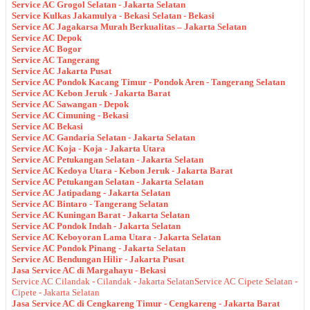
Service AC Grogol Selatan - Jakarta Selatan
Service Kulkas Jakamulya - Bekasi Selatan - Bekasi
Service AC Jagakarsa Murah Berkualitas – Jakarta Selatan
Service AC Depok
Service AC Bogor
Service AC Tangerang
Service AC Jakarta Pusat
Service AC Pondok Kacang Timur - Pondok Aren - Tangerang Selatan
Service AC Kebon Jeruk - Jakarta Barat
Service AC Sawangan - Depok
Service AC Cimuning - Bekasi
Service AC Bekasi
Service AC Gandaria Selatan - Jakarta Selatan
Service AC Koja - Koja - Jakarta Utara
Service AC Petukangan Selatan - Jakarta Selatan
Service AC Kedoya Utara - Kebon Jeruk - Jakarta Barat
Service AC Petukangan Selatan - Jakarta Selatan
Service AC Jatipadang - Jakarta Selatan
Service AC Bintaro - Tangerang Selatan
Service AC Kuningan Barat - Jakarta Selatan
Service AC Pondok Indah - Jakarta Selatan
Service AC Keboyoran Lama Utara - Jakarta Selatan
Service AC Pondok Pinang - Jakarta Selatan
Service AC Bendungan Hilir - Jakarta Pusat
Jasa Service AC di Margahayu - Bekasi
Service AC Cilandak - Cilandak - Jakarta Selatan
Service AC Cipete Selatan -
Cipete - Jakarta Selatan
Jasa Service AC di Cengkareng Timur - Cengkareng - Jakarta Barat