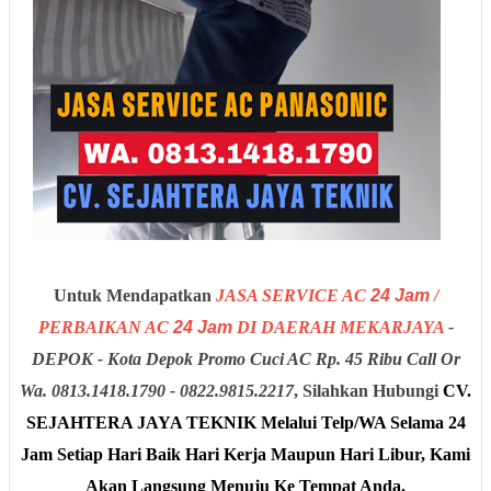
Untuk Mendapatkan
JASA SERVICE AC
24 Jam
/
PERBAIKAN AC
24 Jam
DI DAERAH
MEKARJAYA
-
DEPOK - Kota Depok
Promo Cuci AC Rp. 45 Ribu Call Or
Wa. 0813.1418.1790 - 0822.9815.2217
, Silahkan Hubungi
CV.
SEJAHTERA JAYA TEKNIK
Melalui Telp/WA Selama
24
Jam
Setiap Hari
Baik Hari Kerja Maupun Hari Libur, Kami
Akan Langsung Menuju Ke Tempat Anda.