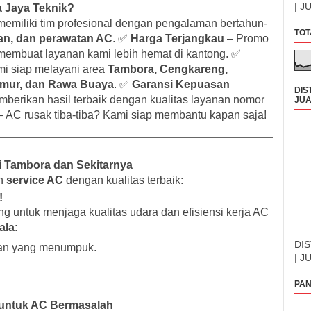
| J
a Jaya Teknik
?
emiliki tim profesional dengan pengalaman bertahun-
TOT
an, dan perawatan AC
. ✅
Harga Terjangkau
– Promo
embuat layanan kami lebih hemat di kantong. ✅
i siap melayani area
Tambora, Cengkareng,
imur, dan Rawa Buaya
. ✅
Garansi Kepuasan
DIS
erikan hasil terbaik dengan kualitas layanan nomor
JUA
 AC rusak tiba-tiba? Kami siap membantu kapan saja!
i Tambora dan Sekitarnya
an
service AC
dengan kualitas terbaik:
!
g untuk menjaga kualitas udara dan efisiensi kerja AC
ala
:
DIS
ran yang menumpuk.
| J
PAN
t untuk AC Bermasalah