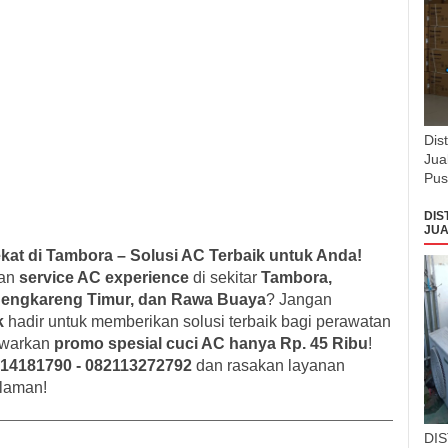
Dis
Jua
Pus
DIS
JUA
kat di Tambora – Solusi AC Terbaik untuk Anda!
nan
service AC experience
di sekitar
Tambora,
Cengkareng Timur, dan Rawa Buaya
? Jangan
k
hadir untuk memberikan solusi terbaik bagi perawatan
awarkan
promo spesial cuci AC hanya Rp. 45 Ribu
!
14181790 - 082113272792
dan rasakan layanan
alaman!
DI