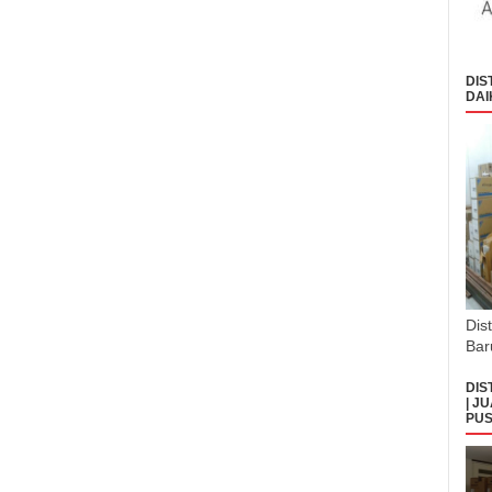
DIS
DAI
Dis
Bar
DIS
| J
PUS