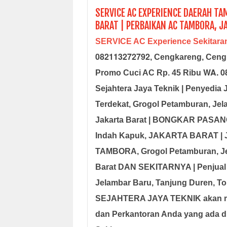
SERVICE AC EXPERIENCE DAERAH TA
BARAT | PERBAIKAN AC TAMBORA, J
SERVICE AC Experience Sekitar
082113272792
, Cengkareng, Ceng
WA. 0
Promo Cuci AC Rp. 45 Ribu
Sejahtera Jaya Teknik | Penyed
Terdekat, Grogol Petamburan, Je
Jakarta Barat
| BONGKAR PASANG A
Indah Kapuk,
JAKARTA BARAT | J
TAMBORA, Grogol Petamburan, Jel
Barat DAN SEKITARNYA | Penjual 
Jelambar Baru, Tanjung Duren, To
SEJAHTERA JAYA TEKNIK
akan m
dan Perkantoran Anda yang ada di