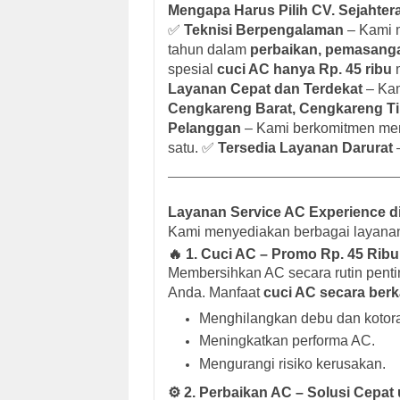
Mengapa Harus Pilih
CV. Sejahter
✅
Teknisi Berpengalaman
– Kami m
tahun dalam
perbaikan, pemasang
spesial
cuci AC hanya Rp. 45 ribu
m
Layanan Cepat dan Terdekat
– Kam
Cengkareng Barat, Cengkareng T
Pelanggan
– Kami berkomitmen memb
satu. ✅
Tersedia Layanan Darurat
–
Layanan Service AC Experience d
Kami menyediakan berbagai layan
🔥
1. Cuci AC – Promo Rp. 45 Ribu
Membersihkan AC secara rutin pentin
Anda. Manfaat
cuci AC secara berk
Menghilangkan debu dan koto
Meningkatkan performa AC.
Mengurangi risiko kerusakan.
⚙
2. Perbaikan AC – Solusi Cepa