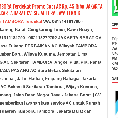
MBORA Terdekat Promo Cuci AC Rp. 45 Ribu JAKARTA
AKARTA BARAT CV. SEJAHTERA JAYA TEKNIK
WA. 081314181790 -
an TAMBORA Terdekat
OFF
kareng Barat, Cengkareng Timur, Rawa Buaya,
81314181790 - 082113272792
JAKARTA BARAT CV.
Tel
HP 
ia Jasa Tukang PERBAIKAN AC Wilayah TAMBORA
WA 
NPW
lambar Baru, Wijaya Kusuma, Jembatan Lima,
EMA
C Sekitaran TAMBORA, Angke, Pluit, PIK, Pantai
KR
082
ASA PASANG AC Baru Bekas Sekitaran
ambar, Jalan Hadiah, Empang Bahagia, Jakarta
DAI
AC Bekas di Sekitaran Tambora, Wijaya Kusuma,
mang, Jalan Daan Mogot Raya - Jakarta Barat
|
CV.
emberikan layanan jasa service AC untuk Rumah
 daerah Tambora, Tambora, Jakarta Barat dan