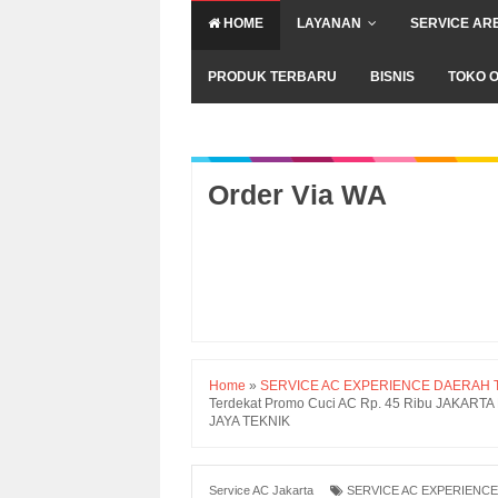
HOME
LAYANAN
SERVICE AR
PRODUK TERBARU
BISNIS
TOKO O
Order Via WA
Home
»
SERVICE AC EXPERIENCE DAERAH T
Terdekat Promo Cuci AC Rp. 45 Ribu JAKA
JAYA TEKNIK
Service AC Jakarta
SERVICE AC EXPERIENCE