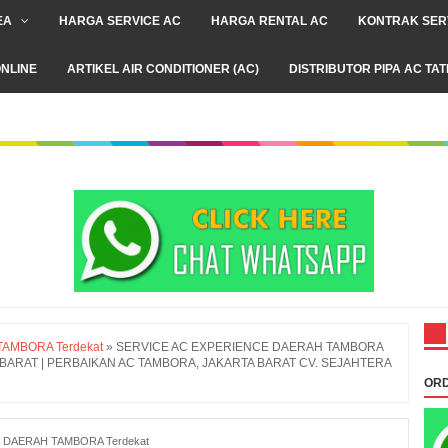
EA
HARGA SERVICE AC
HARGA RENTAL AC
KONTRAK SER
NLINE
ARTIKEL AIR CONDITIONER (AC)
DISTRIBUTOR PIPA AC TA
AMBORA Terdekat
»
SERVICE AC EXPERIENCE DAERAH TAMBORA
RTA BARAT | PERBAIKAN AC TAMBORA, JAKARTA BARAT CV. SEJAHTERA
ORD
 DAERAH TAMBORA Terdekat