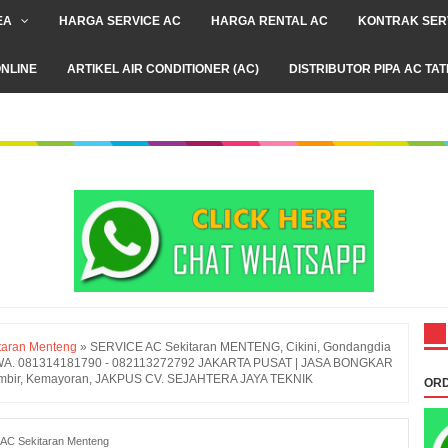
EA
HARGA SERVICE AC
HARGA RENTAL AC
KONTRAK SER
NLINE
ARTIKEL AIR CONDITIONER (AC)
DISTRIBUTOR PIPA AC TA
taran Menteng
»
SERVICE AC Sekitaran MENTENG, Cikini, Gondangdia
.. WA. 081314181790 - 082113272792 JAKARTA PUSAT | JASA BONGKAR
mbir, Kemayoran, JAKPUS CV. SEJAHTERA JAYA TEKNIK
ORD
 AC Sekitaran Menteng