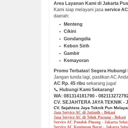
Area Layanan Kami di Jakarta Pus
Kami siap melayani jasa
service AC
daerah:
Menteng
Cikini
Gondangdia
Kebon Sirih
Gambir
Kemayoran
Promo Terbatas! Segera Hubungi
Jangan tunda lagi, pastikan AC Anda
AC Rp. 45 ribu
sekarang juga!
📞
Hubungi Kami Sekarang!
WA: 081314181790 - 08211327279
CV. SEJAHTERA JAYA TEKNIK - Jas
CV. Sejahtera Jaya Teknik Pun Melaya
Jasa Service AC di Jatiasih - Bekasi
Jasa Service AC di Teluk Pucung - Bekasi
Service AC Pondok Pinang - Jakarta Selat
Service AC Kuningan Barat - Jakarta Sela