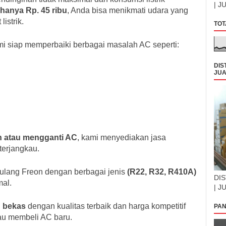
| J
hanya Rp. 45 ribu
, Anda bisa menikmati udara yang
istrik.
TOT
i siap memperbaiki berbagai masalah AC seperti:
DIS
JUA
 atau mengganti AC
, kami menyediakan jasa
terjangkau.
ulang Freon dengan berbagai jenis
(R22, R32, R410A)
DIS
mal.
| J
C bekas
dengan kualitas terbaik dan harga kompetitif
PAN
au membeli AC baru.