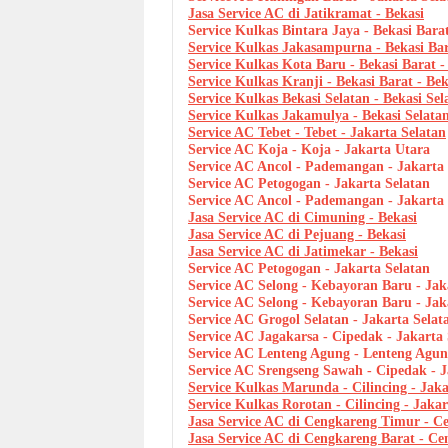
Jasa Service AC di Jatikramat - Bekasi
Service Kulkas Bintara Jaya - Bekasi Barat
Service Kulkas Jakasampurna - Bekasi Bar
Service Kulkas Kota Baru - Bekasi Barat -
Service Kulkas Kranji - Bekasi Barat - Bek
Service Kulkas Bekasi Selatan - Bekasi Sel
Service Kulkas Jakamulya - Bekasi Selatan
Service AC Tebet - Tebet - Jakarta Selatan
Service AC Koja - Koja - Jakarta Utara
Service AC Ancol - Pademangan - Jakarta
Service AC Petogogan - Jakarta Selatan
Service AC Ancol - Pademangan - Jakarta
Jasa Service AC di Cimuning - Bekasi
Jasa Service AC di Pejuang - Bekasi
Jasa Service AC di Jatimekar - Bekasi
Service AC Petogogan - Jakarta Selatan
Service AC Selong - Kebayoran Baru - Jak
Service AC Selong - Kebayoran Baru - Jak
Service AC Grogol Selatan - Jakarta Selat
Service AC Jagakarsa - Cipedak - Jakarta 
Service AC Lenteng Agung - Lenteng Agung
Service AC Srengseng Sawah - Cipedak - J
Service Kulkas Marunda - Cilincing - Jak
Service Kulkas Rorotan - Cilincing - Jaka
Jasa Service AC di Cengkareng Timur - Ce
Jasa Service AC di Cengkareng Barat - Ce