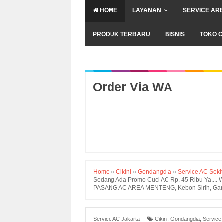
HOME
LAYANAN
SERVICE AR
PRODUK TERBARU
BISNIS
TOKO O
Order Via WA
Home
»
Cikini
»
Gondangdia
»
Service AC Seki
Sedang Ada Promo Cuci AC Rp. 45 Ribu Ya..
PASANG AC AREA MENTENG, Kebon Sirih, Ga
Service AC Jakarta
Cikini
,
Gondangdia
,
Service