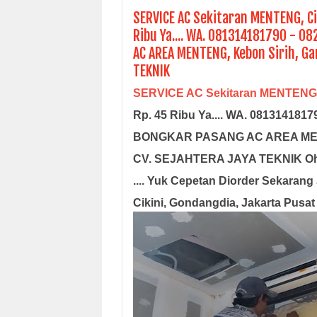
SERVICE AC Sekitaran MENTENG, Ci
Ribu Ya.... WA. 081314181790 - 
AC AREA MENTENG, Kebon Sirih, G
TEKNIK
SERVICE AC Sekitaran MENTENG
Rp. 45 Ribu Ya.... WA. 08131418
BONGKAR PASANG AC AREA MENTE
CV. SEJAHTERA JAYA TEKNIK Oh I
.... Yuk Cepetan Diorder Sekaran
Cikini, Gondangdia, Jakarta Pusat 