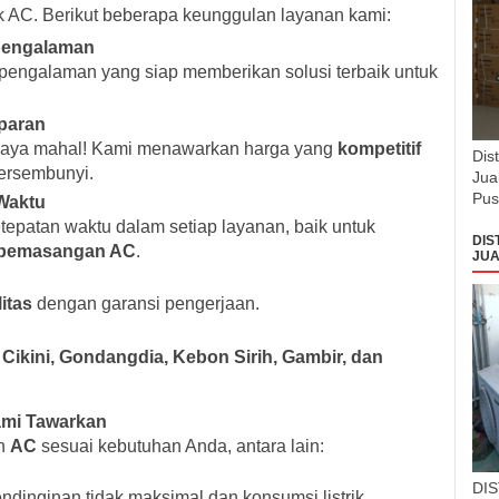
 AC. Berikut beberapa keunggulan layanan kami:
rpengalaman
berpengalaman yang siap memberikan solusi terbaik untuk
paran
biaya mahal! Kami menawarkan harga yang
kompetitif
Dis
tersembunyi.
Jua
Pus
Waktu
epatan waktu dalam setiap layanan, baik untuk
DIS
n pemasangan AC
.
JUA
itas
dengan garansi pengerjaan.
Cikini, Gondangdia, Kebon Sirih, Gambir, dan
ami Tawarkan
an
AC
sesuai kebutuhan Anda, antara lain:
DI
dinginan tidak maksimal dan konsumsi listrik