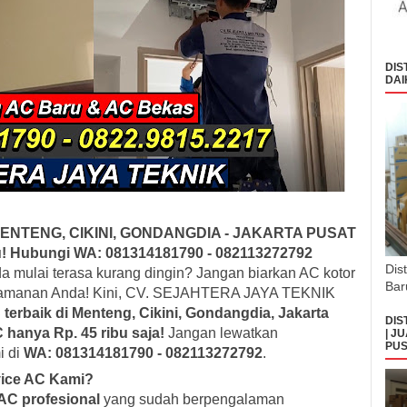
DIS
DAI
MENTENG, CIKINI, GONDANGDIA - JAKARTA PUSAT
u! Hubungi WA: 081314181790 - 082113272792
Dis
a mulai terasa kurang dingin? Jangan biarkan AC kotor
Bar
amanan Anda! Kini, CV. SEJAHTERA JAYA TEKNIK
erbaik di Menteng, Cikini, Gondangdia, Jakarta
DIS
 hanya Rp. 45 ribu saja!
Jangan lewatkan
| J
PUS
i di
WA: 081314181790 - 082113272792
.
vice AC Kami?
 AC profesional
yang sudah berpengalaman