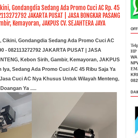
kini, Gondangdia Sedang Ada Promo Cuci AC Rp. 45
082113272792 JAKARTA PUSAT | JASA BONGKAR PASANG
ambir, Kemayoran, JAKPUS CV. SEJAHTERA JAYA
OFF
, Cikini, Gondangdia Sedang Ada Promo Cuci AC
Tel
1790 - 082113272792 JAKARTA PUSAT | JASA
HP 
WA 
NG, Kebon Sirih, Gambir, Kemayoran, JAKPUS
NPW
ya, Sedang Ada Promo Cuci AC 45 Ribu Saja Ya
EMA
KR
g Jasa Cuci AC Nya Khusus Untuk Wilayah Menteng,
082
Doangan Ya .....
DAI