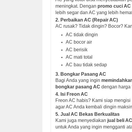
meningkat. Dengan
promo cuci AC 
lebih segar dan AC yang lebih hemat l
2.
Perbaikan AC (Repair AC)
AC rusak? Tidak dingin? Bocor? Kam
AC tidak dingin
AC bocor air
AC berisik
AC mati total
AC bau tidak sedap
3.
Bongkar Pasang AC
Bagi Anda yang ingin
memindahkan
bongkar pasang AC
dengan harga 
4.
Isi Freon AC
Freon AC habis? Kami siap mengisi 
agar AC Anda kembali dingin maksi
5.
Jual AC Bekas Berkualitas
Kami juga menyediakan
jual beli A
untuk Anda yang ingin mengganti at