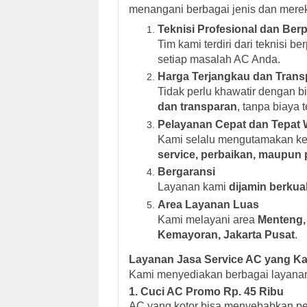
menangani berbagai jenis dan merek
Teknisi Profesional dan Be
Tim kami terdiri dari teknisi 
setiap masalah AC Anda.
Harga Terjangkau dan Trans
Tidak perlu khawatir dengan 
dan transparan
, tanpa biaya 
Pelayanan Cepat dan Tepat 
Kami selalu mengutamakan ket
service, perbaikan, maupu
Bergaransi
Layanan kami
dijamin berkual
Area Layanan Luas
Kami melayani area
Menteng, 
Kemayoran, Jakarta Pusat
.
Layanan Jasa Service AC yang K
Kami menyediakan berbagai layan
1.
Cuci AC Promo Rp. 45 Ribu
AC yang kotor bisa menyebabkan pen