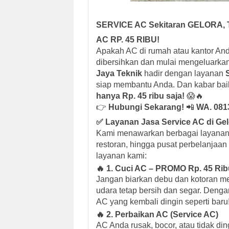
SERVICE AC Sekitaran GELORA
AC RP. 45 RIBU!
Apakah AC di rumah atau kantor And
dibersihkan dan mulai mengeluarkan
Jaya Teknik
hadir dengan layanan
siap membantu Anda. Dan kabar ba
hanya Rp. 45 ribu saja!
😱🔥
👉
Hubungi Sekarang!
📲
WA. 081
✅ Layanan Jasa Service AC di Gel
Kami menawarkan berbagai layanan 
restoran, hingga pusat perbelanjaan
layanan kami:
🔥 1. Cuci AC – PROMO Rp. 45 Rib
Jangan biarkan debu dan kotoran m
udara tetap bersih dan segar. Deng
AC yang kembali dingin seperti baru
🔥 2. Perbaikan AC (Service AC)
AC Anda rusak, bocor, atau tidak di