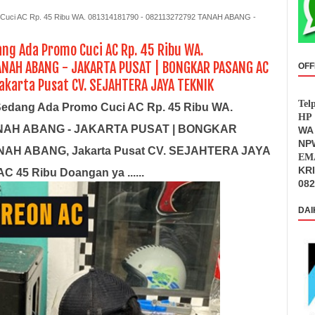
Cuci AC Rp. 45 Ribu WA. 081314181790 - 082113272792 TANAH ABANG -
ng Ada Promo Cuci AC Rp. 45 Ribu WA.
NAH ABANG - JAKARTA PUSAT | BONGKAR PASANG AC
OFF
akarta Pusat CV. SEJAHTERA JAYA TEKNIK
Tel
edang Ada Promo Cuci AC Rp. 45 Ribu WA.
HP 
TANAH ABANG - JAKARTA PUSAT | BONGKAR
WA 
NPW
ANAH ABANG, Jakarta Pusat CV. SEJAHTERA JAYA
EMA
KR
 45 Ribu Doangan ya ......
082
DAI