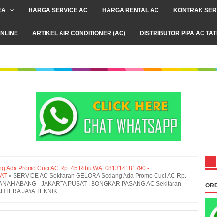
EA
HARGA SERVICE AC
HARGA RENTAL AC
KONTRAK SER
NLINE
ARTIKEL AIR CONDITIONER (AC)
DISTRIBUTOR PIPA AC TA
 Ada Promo Cuci AC Rp. 45 Ribu WA. 081314181790 -
SAT
»
SERVICE AC Sekitaran GELORA Sedang Ada Promo Cuci AC Rp.
 TANAH ABANG - JAKARTA PUSAT | BONGKAR PASANG AC Sekitaran
ORD
JAHTERA JAYA TEKNIK