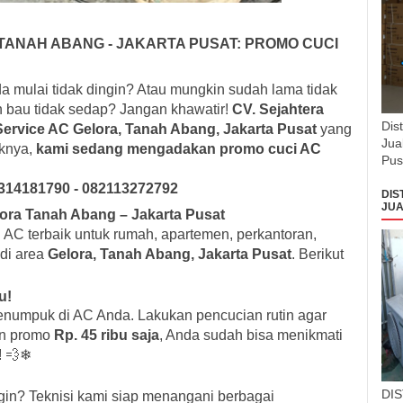
, TANAH ABANG - JAKARTA PUSAT: PROMO CUCI
a mulai tidak dingin? Atau mungkin sudah lama tidak
 bau tidak sedap? Jangan khawatir!
CV. Sejahtera
Dis
Service AC Gelora, Tanah Abang, Jakarta Pusat
yang
Jua
iknya,
kami sedang mengadakan promo cuci AC
Pus
314181790 - 082113272792
DIS
JUA
ora Tanah Abang – Jakarta Pusat
AC terbaik untuk rumah, apartemen, perkantoran,
 di area
Gelora, Tanah Abang, Jakarta Pusat
. Berikut
u!
enumpuk di AC Anda. Lakukan pencucian rutin agar
an promo
Rp. 45 ribu saja
, Anda sudah bisa menikmati
! 💨❄
DI
ngin? Teknisi kami siap menangani berbagai