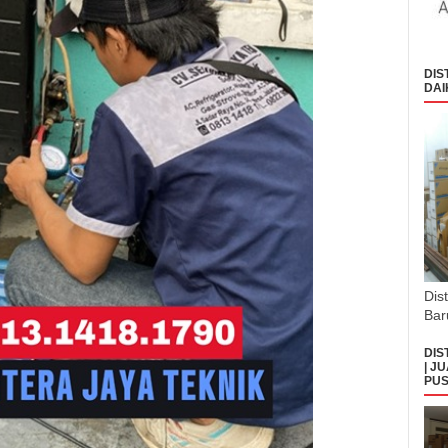
DIS
DAI
Dis
Bar
DIS
| J
PUS