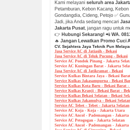
Kami melayani
seluruh area Jakart
Petamburan, Kebon Kacang, Kebon M
Gondangdia, Cideng, Petojo ✅ Gun
Jadi, jika Anda sedang mencari
Jasa
Jakarta Pusat
, jangan ragu untuk 
👉
Hubungi Sekarang!
📲
WA. 081
🔥
Jangan Lewatkan Promo Cuci A
CV. Sejahtera Jaya Teknik Pun Melaya
Jasa Service AC di Jatiasih - Bekasi
Jasa Service AC di Teluk Pucung - Bekasi
Service AC Pondok Pinang - Jakarta Selat
Service AC Kuningan Barat - Jakarta Sela
Jasa Service AC di Jatikramat - Bekasi
Service Kulkas Bintara Jaya - Bekasi Barat
Service Kulkas Jakasampurna - Bekasi Bar
Service Kulkas Kota Baru - Bekasi Barat -
Service Kulkas Kranji - Bekasi Barat - Bek
Service Kulkas Bekasi Selatan - Bekasi Sel
Service Kulkas Jakamulya - Bekasi Selatan
Service AC Tebet - Tebet - Jakarta Selatan
Service AC Koja - Koja - Jakarta Utara
Service AC Ancol - Pademangan - Jakarta
Service AC Petogogan - Jakarta Selatan
Service AC Ancol - Pademangan - Jakarta