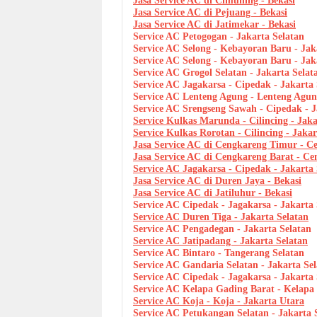
Jasa Service AC di Cimuning - Bekasi
Jasa Service AC di Pejuang - Bekasi
Jasa Service AC di Jatimekar - Bekasi
Service AC Petogogan - Jakarta Selatan
Service AC Selong - Kebayoran Baru - Jak
Service AC Selong - Kebayoran Baru - Jak
Service AC Grogol Selatan - Jakarta Selat
Service AC Jagakarsa - Cipedak - Jakarta 
Service AC Lenteng Agung - Lenteng Agung
Service AC Srengseng Sawah - Cipedak - J
Service Kulkas Marunda - Cilincing - Jak
Service Kulkas Rorotan - Cilincing - Jaka
Jasa Service AC di Cengkareng Timur - Ce
Jasa Service AC di Cengkareng Barat - Ce
Service AC Jagakarsa - Cipedak - Jakarta 
Jasa Service AC di Duren Jaya - Bekasi
Jasa Service AC di Jatiluhur - Bekasi
Service AC Cipedak - Jagakarsa - Jakarta 
Service AC Duren Tiga - Jakarta Selatan
Service AC Pengadegan - Jakarta Selatan
Service AC Jatipadang - Jakarta Selatan
Service AC Bintaro - Tangerang Selatan
Service AC Gandaria Selatan - Jakarta Se
Service AC Cipedak - Jagakarsa - Jakarta 
Service AC Kelapa Gading Barat - Kelapa
Service AC Koja - Koja - Jakarta Utara
Service AC Petukangan Selatan - Jakarta 