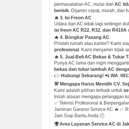
permasalahan AC, mulai dari
AC tid
berisik
. Dijamin cepat, murah, dan h
🔥 3. Isi Freon AC
Udara dari AC tidak lagi sedingin d
isi freon AC R22, R32, dan R410A
d
🔥 4. Bongkar Pasang AC
Pindah rumah atau kantor? Kami s
profesional
. Kami menjamin tidak 
🔥 5. Jual-Beli AC Bekas & Tukar
Punya AC lama dan ingin menggant
bekas dan tukar tambah AC denga
👉
Hubungi Sekarang!
📲
WA. 081
💯 Mengapa Harus Memilih CV. Sej
Kami adalah pilihan terbaik untuk
se
Inilah alasan mengapa pelanggan ka
✅ Teknisi Profesional & Berpengal
Jaminan Garansi Service AC 🔥 ✅ 
Jam Siap Bantu Anda 🕛
🌍 Area Layanan Service AC di Ja