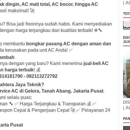
| J
ak dingin, AC mati total, AC bocor, hingga AC
asil maksimal! 🚀
TOT
ulu? Bisa jadi freonnya sudah habis. Kami menyediakan
engan harga terjangkau dan kualitas terbaik! ❄🔧
DIS
JUA
iap membantu
bongkar pasang AC dengan aman dan
ada kerusakan pada unit AC Anda! ✅
 Tambah
inya dengan yang baru? Kami menerima
jual-beli AC
n harga terbaik
! 💰
314181790 - 082113272792
ahtera Jaya Teknik?
rvice AC di Gelora, Tanah Abang, Jakarta Pusat
.
mi selalu puas:
DIS
aman 🔧 ✅ Harga Terjangkau & Transparan 💰 ✅
| J
Respon Cepat & Pengerjaan Cepat 🚀 ✅ Pelayanan 24
PAN
karta Pusat