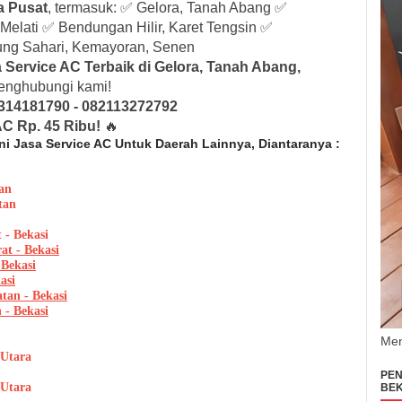
a Pusat
, termasuk: ✅ Gelora, Tanah Abang ✅
elati ✅ Bendungan Hilir, Karet Tengsin ✅
ung Sahari, Kemayoran, Senen
 Service AC Terbaik di Gelora, Tanah Abang,
menghubungi kami!
314181790 - 082113272792
C Rp. 45 Ribu!
🔥
ni Jasa Service AC Untuk Daerah Lainnya, Diantaranya :
an
tan
 - Bekasi
at - Bekasi
 Bekasi
asi
atan - Bekasi
 - Bekasi
Men
 Utara
PEN
 Utara
BEK