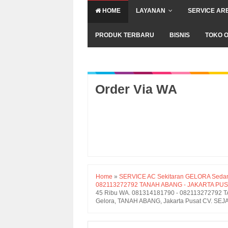
HOME
LAYANAN
SERVICE AR
PRODUK TERBARU
BISNIS
TOKO O
Order Via WA
Home
»
SERVICE AC Sekitaran GELORA Sedang
082113272792 TANAH ABANG - JAKARTA PU
45 Ribu WA. 081314181790 - 082113272792
Gelora, TANAH ABANG, Jakarta Pusat CV. SE