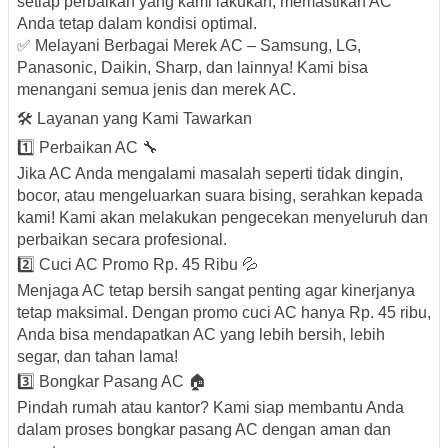
setiap perbaikan yang kami lakukan, memastikan AC
Anda tetap dalam kondisi optimal.
✅ Melayani Berbagai Merek AC – Samsung, LG,
Panasonic, Daikin, Sharp, dan lainnya! Kami bisa
menangani semua jenis dan merek AC.
🛠️ Layanan yang Kami Tawarkan
1️⃣ Perbaikan AC 🔧
Jika AC Anda mengalami masalah seperti tidak dingin,
bocor, atau mengeluarkan suara bising, serahkan kepada
kami! Kami akan melakukan pengecekan menyeluruh dan
perbaikan secara profesional.
2️⃣ Cuci AC Promo Rp. 45 Ribu 💦
Menjaga AC tetap bersih sangat penting agar kinerjanya
tetap maksimal. Dengan promo cuci AC hanya Rp. 45 ribu,
Anda bisa mendapatkan AC yang lebih bersih, lebih
segar, dan tahan lama!
3️⃣ Bongkar Pasang AC 🏠
Pindah rumah atau kantor? Kami siap membantu Anda
dalam proses bongkar pasang AC dengan aman dan