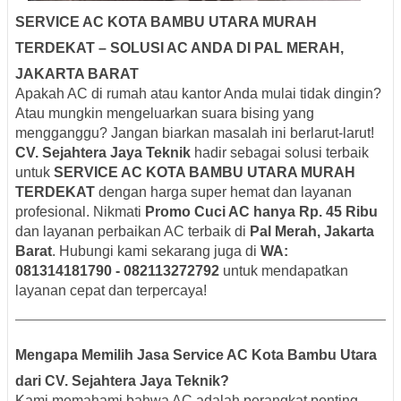
SERVICE AC KOTA BAMBU UTARA MURAH
TERDEKAT – SOLUSI AC ANDA DI PAL MERAH,
JAKARTA BARAT
Apakah AC di rumah atau kantor Anda mulai tidak dingin?
Atau mungkin mengeluarkan suara bising yang
mengganggu? Jangan biarkan masalah ini berlarut-larut!
CV. Sejahtera Jaya Teknik
hadir sebagai solusi terbaik
untuk
SERVICE AC KOTA BAMBU UTARA MURAH
TERDEKAT
dengan harga super hemat dan layanan
profesional. Nikmati
Promo Cuci AC hanya Rp. 45 Ribu
dan layanan perbaikan AC terbaik di
Pal Merah, Jakarta
Barat
. Hubungi kami sekarang juga di
WA:
081314181790 - 082113272792
untuk mendapatkan
layanan cepat dan terpercaya!
Mengapa Memilih Jasa Service AC Kota Bambu Utara
dari CV. Sejahtera Jaya Teknik?
Kami memahami bahwa AC adalah perangkat penting