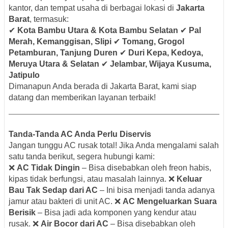
kantor, dan tempat usaha di berbagai lokasi di
Jakarta
Barat
, termasuk:
✔
Kota Bambu Utara & Kota Bambu Selatan
✔
Pal
Merah, Kemanggisan, Slipi
✔
Tomang, Grogol
Petamburan, Tanjung Duren
✔
Duri Kepa, Kedoya,
Meruya Utara & Selatan
✔
Jelambar, Wijaya Kusuma,
Jatipulo
Dimanapun Anda berada di Jakarta Barat, kami siap
datang dan memberikan layanan terbaik!
Tanda-Tanda AC Anda Perlu Diservis
Jangan tunggu AC rusak total! Jika Anda mengalami salah
satu tanda berikut, segera hubungi kami:
❌
AC Tidak Dingin
– Bisa disebabkan oleh freon habis,
kipas tidak berfungsi, atau masalah lainnya. ❌
Keluar
Bau Tak Sedap dari AC
– Ini bisa menjadi tanda adanya
jamur atau bakteri di unit AC. ❌
AC Mengeluarkan Suara
Berisik
– Bisa jadi ada komponen yang kendur atau
rusak. ❌
Air Bocor dari AC
– Bisa disebabkan oleh