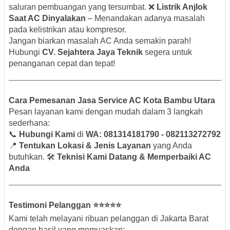
saluran pembuangan yang tersumbat. ❌
Listrik Anjlok
Saat AC Dinyalakan
– Menandakan adanya masalah
pada kelistrikan atau kompresor.
Jangan biarkan masalah AC Anda semakin parah!
Hubungi
CV. Sejahtera Jaya Teknik
segera untuk
penanganan cepat dan tepat!
Cara Pemesanan Jasa Service AC Kota Bambu Utara
Pesan layanan kami dengan mudah dalam 3 langkah
sederhana:
📞
Hubungi Kami
di
WA: 081314181790 - 082113272792
📍
Tentukan Lokasi & Jenis Layanan
yang Anda
butuhkan. 🛠️
Teknisi Kami Datang & Memperbaiki AC
Anda
Testimoni Pelanggan
⭐⭐⭐⭐⭐
Kami telah melayani ribuan pelanggan di Jakarta Barat
dengan hasil yang memuaskan: