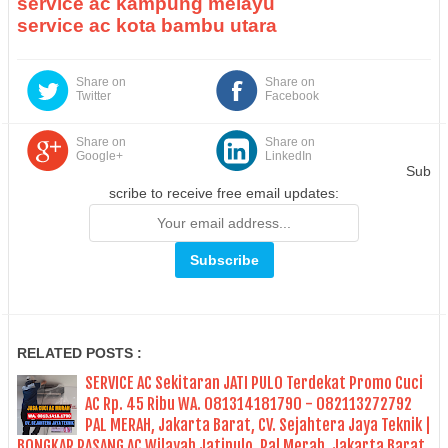
service ac kampung melayu
service ac kota bambu utara
Share on
Share on
Twitter
Facebook
Share on
Share on
Google+
LinkedIn
Sub
scribe to receive free email updates:
RELATED POSTS :
SERVICE AC Sekitaran JATI PULO Terdekat Promo Cuci
AC Rp. 45 Ribu WA. 081314181790 - 082113272792
PAL MERAH, Jakarta Barat, CV. Sejahtera Jaya Teknik |
BONGKAR PASANG AC Wilayah Jatipulo, Pal Merah, Jakarta Barat