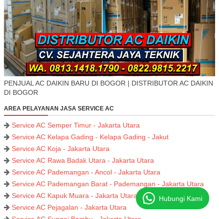
PENJUAL AC DAIKIN BARU DI BOGOR | DISTRIBUTOR AC DAIKIN
DI BOGOR
AREA PELAYANAN JASA SERVICE AC
Service AC Semper Timur - Jakarta Utara
Service AC Kelapa Gading - Kelapa Gading - Jakut
Service AC Koja - Jakarta Utara
Service AC Rawa Badak Utara - Jakarta Utara
Service AC Pademangan - Ancol - Jakarta Utara
Service AC Pademangan Barat - Pademangan - Jakarta Utara
Service AC Kapuk Muara - Jakarta Utara
Hubungi Kami
Service AC Pejagalan - Jakarta Utara
Service AC Sungai Bambu - Jakarta Utara