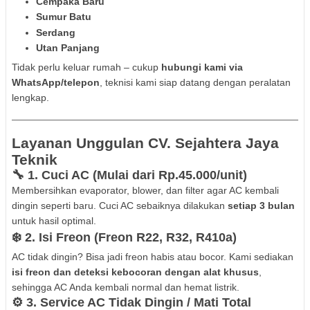
Cempaka Baru
Sumur Batu
Serdang
Utan Panjang
Tidak perlu keluar rumah – cukup
hubungi kami via
WhatsApp/telepon
, teknisi kami siap datang dengan peralatan
lengkap.
Layanan Unggulan CV. Sejahtera Jaya
Teknik
🔧 1.
Cuci AC (Mulai dari Rp.45.000/unit)
Membersihkan evaporator, blower, dan filter agar AC kembali
dingin seperti baru. Cuci AC sebaiknya dilakukan
setiap 3 bulan
untuk hasil optimal.
❄️ 2.
Isi Freon (Freon R22, R32, R410a)
AC tidak dingin? Bisa jadi freon habis atau bocor. Kami sediakan
isi freon dan deteksi kebocoran dengan alat khusus
,
sehingga AC Anda kembali normal dan hemat listrik.
⚙️ 3.
Service AC Tidak Dingin / Mati Total