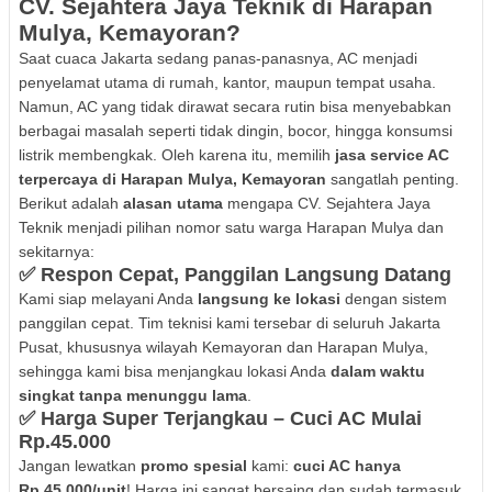
CV. Sejahtera Jaya Teknik di Harapan
Mulya, Kemayoran?
Saat cuaca Jakarta sedang panas-panasnya, AC menjadi
penyelamat utama di rumah, kantor, maupun tempat usaha.
Namun, AC yang tidak dirawat secara rutin bisa menyebabkan
berbagai masalah seperti tidak dingin, bocor, hingga konsumsi
listrik membengkak. Oleh karena itu, memilih
jasa service AC
terpercaya di Harapan Mulya, Kemayoran
sangatlah penting.
Berikut adalah
alasan utama
mengapa CV. Sejahtera Jaya
Teknik menjadi pilihan nomor satu warga Harapan Mulya dan
sekitarnya:
✅
Respon Cepat, Panggilan Langsung Datang
Kami siap melayani Anda
langsung ke lokasi
dengan sistem
panggilan cepat. Tim teknisi kami tersebar di seluruh Jakarta
Pusat, khususnya wilayah Kemayoran dan Harapan Mulya,
sehingga kami bisa menjangkau lokasi Anda
dalam waktu
singkat tanpa menunggu lama
.
✅
Harga Super Terjangkau – Cuci AC Mulai
Rp.45.000
Jangan lewatkan
promo spesial
kami:
cuci AC hanya
Rp.45.000/unit
! Harga ini sangat bersaing dan sudah termasuk