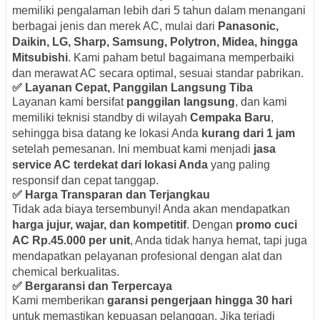
memiliki pengalaman lebih dari 5 tahun dalam menangani
berbagai jenis dan merek AC, mulai dari
Panasonic,
Daikin, LG, Sharp, Samsung, Polytron, Midea, hingga
Mitsubishi
. Kami paham betul bagaimana memperbaiki
dan merawat AC secara optimal, sesuai standar pabrikan.
✅ Layanan Cepat, Panggilan Langsung Tiba
Layanan kami bersifat
panggilan langsung
, dan kami
memiliki teknisi standby di wilayah
Cempaka Baru
,
sehingga bisa datang ke lokasi Anda
kurang dari 1 jam
setelah pemesanan. Ini membuat kami menjadi
jasa
service AC terdekat dari lokasi Anda
yang paling
responsif dan cepat tanggap.
✅ Harga Transparan dan Terjangkau
Tidak ada biaya tersembunyi! Anda akan mendapatkan
harga jujur, wajar, dan kompetitif
. Dengan
promo cuci
AC Rp.45.000 per unit
, Anda tidak hanya hemat, tapi juga
mendapatkan pelayanan profesional dengan alat dan
chemical berkualitas.
✅ Bergaransi dan Terpercaya
Kami memberikan
garansi pengerjaan hingga 30 hari
untuk memastikan kepuasan pelanggan. Jika terjadi