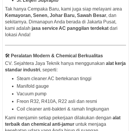
Jl. Letjen Suprapto
Tak hanya Cempaka Baru, kami juga siap melayani area
Kemayoran, Senen, Johar Baru, Sawah Besar
, dan
sekitarnya. Dimanapun Anda berada di Jakarta Pusat,
kami adalah
jasa service AC panggilan terdekat
dari
lokasi Anda!
🛠️ Peralatan Modern & Chemical Berkualitas
CV. Sejahtera Jaya Teknik hanya menggunakan
alat kerja
standar industri
, seperti:
Steam cleaner AC bertekanan tinggi
Manifold gauge
Vacuum pump
Freon R32, R410A, R22 asli dan resmi
Coil cleaner anti-bakteri & ramah lingkungan
Kami menjamin setiap pekerjaan dilakukan dengan
alat
terbaik dan chemical anti-jamur
untuk menjaga
kesehatan udara yang Anda hirup di ruangan.