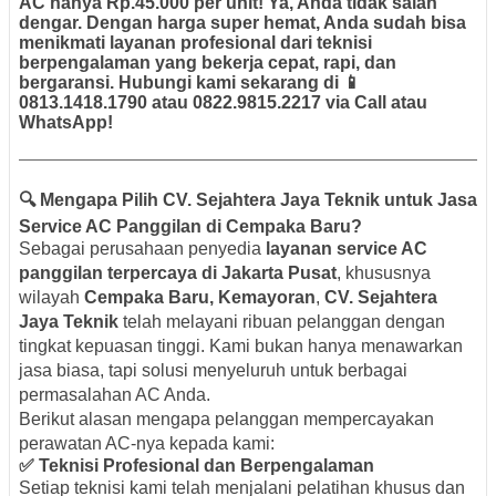
AC hanya Rp.45.000 per unit!
Ya, Anda tidak salah
dengar. Dengan harga super hemat, Anda sudah bisa
menikmati layanan profesional dari teknisi
berpengalaman yang bekerja cepat, rapi, dan
bergaransi. Hubungi kami sekarang di 📱
0813.1418.1790
atau
0822.9815.2217
via Call atau
WhatsApp!
🔍 Mengapa Pilih CV. Sejahtera Jaya Teknik untuk Jasa
Service AC Panggilan di Cempaka Baru?
Sebagai perusahaan penyedia
layanan service AC
panggilan terpercaya di Jakarta Pusat
, khususnya
wilayah
Cempaka Baru, Kemayoran
,
CV. Sejahtera
Jaya Teknik
telah melayani ribuan pelanggan dengan
tingkat kepuasan tinggi. Kami bukan hanya menawarkan
jasa biasa, tapi solusi menyeluruh untuk berbagai
permasalahan AC Anda.
Berikut alasan mengapa pelanggan mempercayakan
perawatan AC-nya kepada kami:
✅ Teknisi Profesional dan Berpengalaman
Setiap teknisi kami telah menjalani pelatihan khusus dan