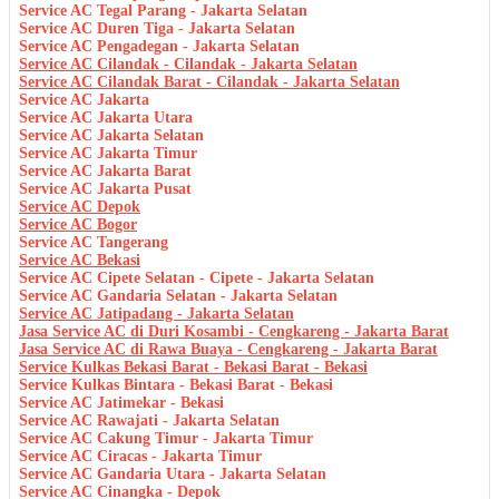
Service AC Tegal Parang - Jakarta Selatan
Service AC Duren Tiga - Jakarta Selatan
Service AC Pengadegan - Jakarta Selatan
Service AC Cilandak - Cilandak - Jakarta Selatan
Service AC Cilandak Barat - Cilandak - Jakarta Selatan
Service AC Jakarta
Service AC Jakarta Utara
Service AC Jakarta Selatan
Service AC Jakarta Timur
Service AC Jakarta Barat
Service AC Jakarta Pusat
Service AC Depok
Service AC Bogor
Service AC Tangerang
Service AC Bekasi
Service AC Cipete Selatan - Cipete - Jakarta Selatan
Service AC Gandaria Selatan - Jakarta Selatan
Service AC Jatipadang - Jakarta Selatan
Jasa Service AC di Duri Kosambi - Cengkareng - Jakarta Barat
Jasa Service AC di Rawa Buaya - Cengkareng - Jakarta Barat
Service Kulkas Bekasi Barat - Bekasi Barat - Bekasi
Service Kulkas Bintara - Bekasi Barat - Bekasi
Service AC Jatimekar - Bekasi
Service AC Rawajati - Jakarta Selatan
Service AC Cakung Timur - Jakarta Timur
Service AC Ciracas - Jakarta Timur
Service AC Gandaria Utara - Jakarta Selatan
Service AC Cinangka - Depok