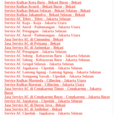
Service Kulkas Kota Baru - Bekasi Barat - Bekasi
Service Kulkas Kranji - Bekasi Barat - Bekasi
Service Kulkas Bekasi Selatan - Bekasi Selatan - Bekasi
Service Kulkas Jakamulya - Bekasi Selatan - Bekasi
Service AC Tebet - Tebet - Jakarta Selatan
Service AC Koja - Koja - Jakarta Utara
Service AC Ancol - Pademangan - Jakarta Utara
Service AC Petogogan - Jakarta Selatan
Service AC Ancol - Pademangan - Jakarta Utara
Jasa Service AC di Cimuning - Bekasi
Jasa Service AC di Pejuang - Bekasi
Jasa Service AC di Jatimekar - Bekasi
Service AC Petogogan - Jakarta Selatan
Service AC Selong - Kebayoran Baru - Jakarta Selatan
Service AC Selong - Kebayoran Baru - Jakarta Selatan
Service AC Grogol Selatan - Jakarta Selatan
Service AC Jagakarsa - Cipedak - Jakarta Selatan
Service AC Lenteng Agung - Lenteng Agung - Jakarta Selatan
Service AC Srengseng Sawah - Cipedak - Jakarta Selatan
Service Kulkas Marunda - Cilincing - Jakarta Utara
Service Kulkas Rorotan - Cilincing - Jakarta Utara
Jasa Service AC di Cengkareng Timur - Cengkareng - Jakarta
Barat
Jasa Service AC di Cengkareng Barat - Cengkareng - Jakarta Barat
Service AC Jagakarsa - Cipedak - Jakarta Selatan
Jasa Service AC di Duren Jaya - Bekasi
Jasa Service AC di Jatiluhur - Bekasi
Service AC Cipedak - Jagakarsa - Jakarta Selatan