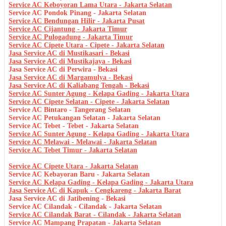
Service AC Keboyoran Lama Utara - Jakarta Selatan
Service AC Pondok Pinang - Jakarta Selatan
Service AC Bendungan Hilir - Jakarta Pusat
Service AC Cijantung - Jakarta Timur
Service AC Pulogadung - Jakarta Timur
Service AC Cipete Utara - Cipete - Jakarta Selatan
Jasa Service AC di Mustikasari - Bekasi
Jasa Service AC di Mustikajaya - Bekasi
Jasa Service AC di Perwira - Bekasi
Jasa Service AC di Margamulya - Bekasi
Jasa Service AC di Kaliabang Tengah - Bekasi
Service AC Sunter Agung - Kelapa Gading - Jakarta Utara
Service AC Cipete Selatan - Cipete - Jakarta Selatan
Service AC Bintaro - Tangerang Selatan
Service AC Petukangan Selatan - Jakarta Selatan
Service AC Tebet - Tebet - Jakarta Selatan
Service AC Sunter Agung - Kelapa Gading - Jakarta Utara
Service AC Melawai - Melawai - Jakarta Selatan
Service AC Tebet Timur - Jakarta Selatan
Service AC Cipete Utara - Jakarta Selatan
Service AC Kebayoran Baru - Jakarta Selatan
Service AC Kelapa Gading - Kelapa Gading - Jakarta Utara
Jasa Service AC di Kapuk - Cengkareng - Jakarta Barat
Jasa Service AC di Jatibening - Bekasi
Service AC Cilandak - Cilandak - Jakarta Selatan
Service AC Cilandak Barat - Cilandak - Jakarta Selatan
Service AC Mampang Prapatan - Jakarta Selatan