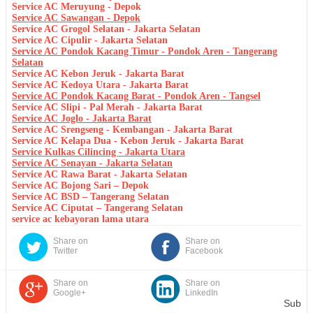
Service AC Meruyung - Depok
Service AC Sawangan - Depok
Service AC Grogol Selatan - Jakarta Selatan
Service AC Cipulir - Jakarta Selatan
Service AC Pondok Kacang Timur - Pondok Aren - Tangerang
Selatan
Service AC Kebon Jeruk - Jakarta Barat
Service AC Kedoya Utara - Jakarta Barat
Service AC Pondok Kacang Barat - Pondok Aren - Tangsel
Service AC Slipi - Pal Merah - Jakarta Barat
Service AC Joglo - Jakarta Barat
Service AC Srengseng - Kembangan - Jakarta Barat
Service AC Kelapa Dua - Kebon Jeruk - Jakarta Barat
Service Kulkas Cilincing - Jakarta Utara
Service AC Senayan - Jakarta Selatan
Service AC Rawa Barat - Jakarta Selatan
Service AC Bojong Sari – Depok
Service AC BSD – Tangerang Selatan
Service AC Ciputat – Tangerang Selatan
service ac kebayoran lama utara
Share on
Share on
Twitter
Facebook
Share on
Share on
Google+
LinkedIn
Sub