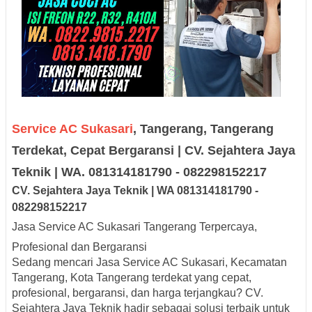
Service AC Sukasari
, Tangerang, Tangerang
Terdekat, Cepat Bergaransi | CV. Sejahtera Jaya
Teknik | WA. 081314181790 - 082298152217
CV. Sejah
tera Jaya
Teknik |
W
A
08131
418179
0
-
0
8229
8152217
Jasa Service AC Sukasari Tangerang Terpercaya,
Profesional dan Bergaransi
Sedang mencari
Jasa Service AC Sukasari, Kecamatan
Tangerang, Kota Tangerang terdekat
yang cepat,
profesional, bergaransi, dan harga terjangkau?
CV.
Sejahtera Jaya Teknik
hadir sebagai solusi terbaik untuk