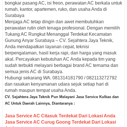
bongkar pasang AC, isi freon, perawatan AC berkala
untuk
rumah, kantor, apartemen, ruko, dan usaha Anda di
Surabaya
Menjaga AC tetap dingin dan awet membutuhkan
perawatan rutin oleh tenaga profesional. Dengan memilih
Tukang AC Rungkut Menanggal Terdekat Kecamatan
Gunung Anyar Surabaya – CV. Sejahtera Jaya Teknik
,
Anda mendapatkan layanan cepat, teknisi
berpengalaman, hasil kerja rapi, dan harga yang masuk
akal. Percayakan kebutuhan AC Anda kepada tim yang
sudah terbukti melayani berbagai brand AC ternama dan
semua jenis AC di Surabaya.
Hubungi sekarang
WA. 081314181790 / 082113272792
dan rasakan kenyamanan udara sejuk setiap hari di
rumah maupun tempat usaha Anda.
CV. Sejahtera Jaya Teknik Pun M
elayani Jasa Servic
e Kulkas dan
AC Untuk Daerah
Lainnya, Diantaranya :
Jasa Service AC Citasuk Terdekat Dari Lokasi Anda
Jasa Service AC Curug Goong Terdekat Dari Lokasi