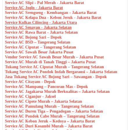
Service AC Slipi - Pal Merah - Jakarta Barat
Service AC Joglo - Jakarta Barat
Service AC Srengseng - Kembangan - Jakarta Barat
Service AC Kelapa Dua - Kebon Jeruk - Jakarta Barat
Service Kulkas Cilincing - Jakarta Utara
Service AC Senayan - Jakarta Selatan
Service AC Rawa Barat - Jakarta Selatan
Service AC Bojong Sari – Depok
Service AC BSD – Tangerang Selatan
Service AC Ciputat – Tangerang Selatan
Service AC Sawah Besar Jakarta Pusat
Vendor Service AC Sawah Besar Murah – Jakarta Pusat
Service AC Murah di Tanah Tinggi – Jakarta Pusat
Tukang Service AC Ciputat Murah – Tangerang Selatan
Tukang Service AC Pondok Indah Bergaransi – Jakarta Selatan
Jasa Tukang Service AC Bojong Sari – Sawangan - Depok
Service AC Citayam - Depok
Service AC Mampang – Pancoran Mas - Depok
Service AC Jagakarsa Murah Berkualitas – Jakarta Selatan
Service AC Ciganjur - Jaksel
Service AC Cipete Murah – Jakarta Selatan
Service AC Pamulang Murah – Tangerang Selatan
Service AC Duren Tiga – Pengadegan – Jakarta Selatan
Service AC Pondok Cabe Murah – Tangerang Selatan
Service AC Kebon Jeruk – Kedoya – Jakarta Barat
Service AC Duri Kosambi Murah – Jakarta Barat