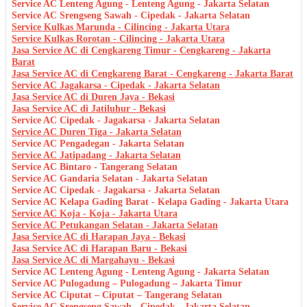
Service AC Lenteng Agung - Lenteng Agung - Jakarta Selatan
Service AC Srengseng Sawah - Cipedak - Jakarta Selatan
Service Kulkas Marunda - Cilincing - Jakarta Utara
Service Kulkas Rorotan - Cilincing - Jakarta Utara
Jasa Service AC di Cengkareng Timur - Cengkareng - Jakarta
Barat
Jasa Service AC di Cengkareng Barat - Cengkareng - Jakarta Barat
Service AC Jagakarsa - Cipedak - Jakarta Selatan
Jasa Service AC di Duren Jaya - Bekasi
Jasa Service AC di Jatiluhur - Bekasi
Service AC Cipedak - Jagakarsa - Jakarta Selatan
Service AC Duren Tiga - Jakarta Selatan
Service AC Pengadegan - Jakarta Selatan
Service AC Jatipadang - Jakarta Selatan
Service AC Bintaro - Tangerang Selatan
Service AC Gandaria Selatan - Jakarta Selatan
Service AC Cipedak - Jagakarsa - Jakarta Selatan
Service AC Kelapa Gading Barat - Kelapa Gading - Jakarta Utara
Service AC Koja - Koja - Jakarta Utara
Service AC Petukangan Selatan - Jakarta Selatan
Jasa Service AC di Harapan Jaya - Bekasi
Jasa Service AC di Harapan Baru - Bekasi
Jasa Service AC di Margahayu - Bekasi
Service AC Lenteng Agung - Lenteng Agung - Jakarta Selatan
Service AC Pulogadung – Pulogadung – Jakarta Timur
Service AC Ciputat – Ciputat – Tangerang Selatan
Service AC Srengseng Sawah - Cipedak - Jakarta Selatan