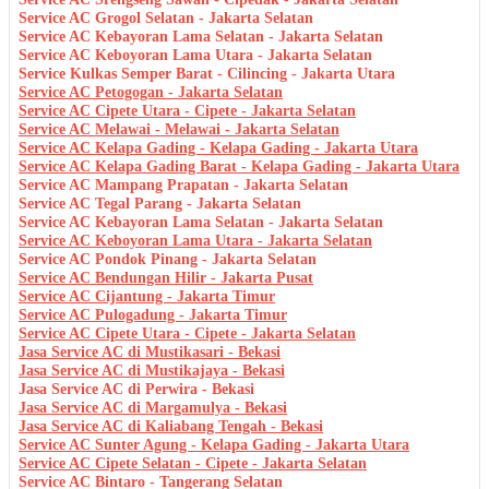
Service AC Grogol Selatan - Jakarta Selatan
Service AC Kebayoran Lama Selatan - Jakarta Selatan
Service AC Keboyoran Lama Utara - Jakarta Selatan
Service Kulkas Semper Barat - Cilincing - Jakarta Utara
Service AC Petogogan - Jakarta Selatan
Service AC Cipete Utara - Cipete - Jakarta Selatan
Service AC Melawai - Melawai - Jakarta Selatan
Service AC Kelapa Gading - Kelapa Gading - Jakarta Utara
Service AC Kelapa Gading Barat - Kelapa Gading - Jakarta Utara
Service AC Mampang Prapatan - Jakarta Selatan
Service AC Tegal Parang - Jakarta Selatan
Service AC Kebayoran Lama Selatan - Jakarta Selatan
Service AC Keboyoran Lama Utara - Jakarta Selatan
Service AC Pondok Pinang - Jakarta Selatan
Service AC Bendungan Hilir - Jakarta Pusat
Service AC Cijantung - Jakarta Timur
Service AC Pulogadung - Jakarta Timur
Service AC Cipete Utara - Cipete - Jakarta Selatan
Jasa Service AC di Mustikasari - Bekasi
Jasa Service AC di Mustikajaya - Bekasi
Jasa Service AC di Perwira - Bekasi
Jasa Service AC di Margamulya - Bekasi
Jasa Service AC di Kaliabang Tengah - Bekasi
Service AC Sunter Agung - Kelapa Gading - Jakarta Utara
Service AC Cipete Selatan - Cipete - Jakarta Selatan
Service AC Bintaro - Tangerang Selatan