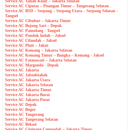
Service AC Tanah Kusir – Jakarta Selatan
Service AC Ciputat – Pisangan Timur – Tangerang Selatan
Service AC BSD – Serpong – Serpong Utara – Serpong Selatan -
Tangsel
Service AC Cibubur – Jakarta Timur
Service AC Bojong Sari – Depok
Service AC Pamulang - Tangsel
Service AC Pondok Indah – Jaksel
Service AC Cilandak – Jaksel
Service AC Pluit – Jakut
Service AC Kemang – Jakarta Selatan
Service AC Kemang Timur – Bangka – Kemang - Jaksel
Service AC Fatmawati – Jakarta Selatan
Service AC Margonda - Depok
Service AC Jakarta
Service AC Jabodetabek
Service AC Jakarta Utara
Service AC Jakarta Selatan
Service AC Jakarta Timur
Service AC Jakarta Barat
Service AC Jakarta Pusat
Service AC Depok
Service AC Bogor
Service AC Tangerang
Service AC Tangerang Selatan
Service AC Bekasi
Service AC Cipinang Cempedak – Jakarta Timur