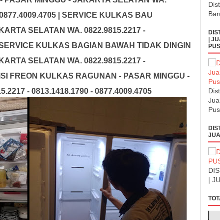
Dis
Bar
 - 0877.4009.4705 | SERVICE KULKAS BAU
ARTA SELATAN WA. 0822.9815.2217 -
DIS
| J
05 | SERVICE KULKAS BAGIAN BAWAH TIDAK DINGIN
PUS
ARTA SELATAN WA. 0822.9815.2217 -
5 | ISI FREON KULKAS RAGUNAN - PASAR MINGGU -
217 - 0813.1418.1790 - 0877.4009.4705
Dis
Jua
Pus
DIS
JUA
DI
| J
TOT