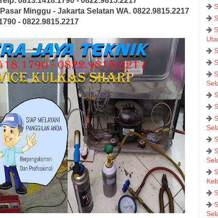
Telp. 0813.1418.1790 - 0822.9815.2217
S
Pasar Minggu - Jakarta Selatan
WA. 0822.9815.2217
S
.1790 - 0822.9815.2217
S
Uta
S
S
S
Sel
S
S
S
Sel
S
S
Sel
S
Keb
S
S
Sel