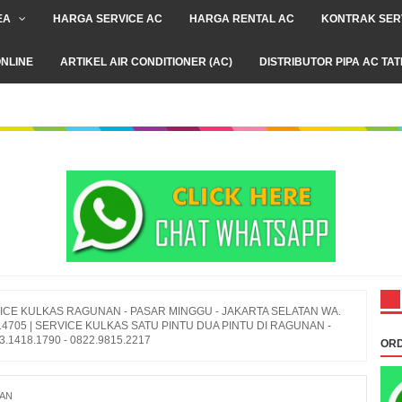
EA
HARGA SERVICE AC
HARGA RENTAL AC
KONTRAK SER
NLINE
ARTIKEL AIR CONDITIONER (AC)
DISTRIBUTOR PIPA AC TA
ICE KULKAS RAGUNAN - PASAR MINGGU - JAKARTA SELATAN WA.
009.4705 | SERVICE KULKAS SATU PINTU DUA PINTU DI RAGUNAN -
1418.1790 - 0822.9815.2217
ORD
NAN