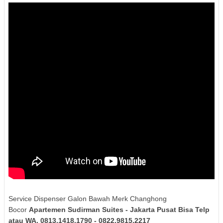
Service Dispenser Galon Bawah Merk Changhong
Bocor
Apartemen Sudirman Suites - Jakarta Pusat Bisa Telp
atau WA. 0813.1418.1790 - 0822.9815.2217