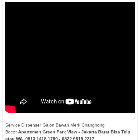
Service Dispenser Galon Bawah Merk Changhong
Bocor
Apartemen Green Park View - Jakarta Barat Bisa Telp
atau WA. 0813.1418.1790 - 0822.9815.2217