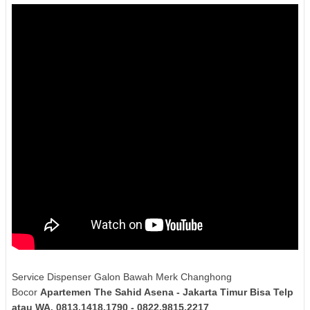
Service Dispenser Galon Bawah Merk Changhong
Bocor
Apartemen The Sahid Asena - Jakarta Timur Bisa Telp
atau WA. 0813.1418.1790 - 0822.9815.2217