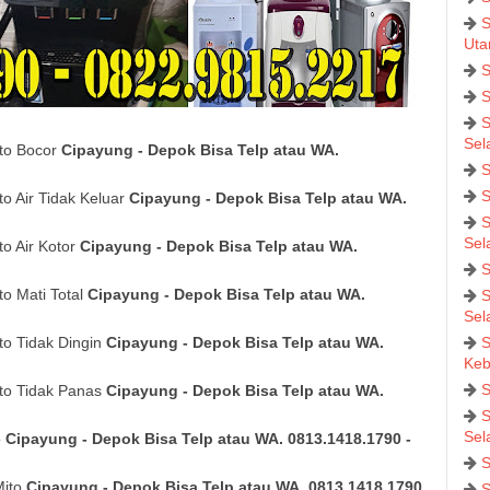
S
Uta
S
S
S
Sel
to Bocor
Cipayung - Depok Bisa Telp atau WA.
S
S
o Air Tidak Keluar
Cipayung - Depok Bisa Telp atau WA.
S
Sel
o Air Kotor
Cipayung - Depok Bisa Telp atau WA.
S
o Mati Total
Cipayung - Depok Bisa Telp atau WA.
S
Sel
to Tidak Dingin
Cipayung - Depok Bisa Telp atau WA.
S
Keb
S
to Tidak Panas
Cipayung - Depok Bisa Telp atau WA.
S
Sel
o
Cipayung - Depok Bisa Telp atau WA. 0813.1418.1790 -
S
Mito
Cipayung - Depok Bisa Telp atau WA. 0813.1418.1790
S