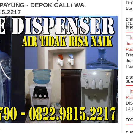
Dis
PAYUNG - DEPOK CALL/ WA.
Bar
15.2217
DIS
| J
PUS
Dis
Jua
Pus
DIS
JUA
DI
| J
TOT
K
DIS