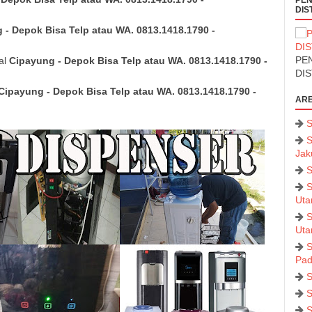
PEN
DIS
 - Depok Bisa Telp atau WA. 0813.1418.1790 -
PEN
al
Cipayung - Depok Bisa Telp atau WA. 0813.1418.1790 -
DI
Cipayung - Depok Bisa Telp atau WA. 0813.1418.1790 -
ARE
S
S
Jak
S
S
Uta
S
Uta
S
Pad
S
S
S