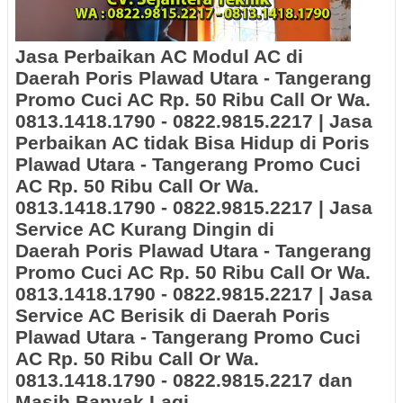
Jasa Perbaikan AC Modul AC di
Daerah
Poris Plawad Utara - Tangerang
Promo Cuci AC Rp. 50 Ribu Call Or Wa.
0813.1418.1790 - 0822.9815.2217
| Jasa
Perbaikan AC tidak Bisa Hidup di
Poris
Plawad Utara - Tangerang Promo Cuci
AC Rp. 50 Ribu Call Or Wa.
0813.1418.1790 - 0822.9815.2217
| Jasa
Service AC Kurang Dingin di
Daerah
Poris Plawad Utara - Tangerang
Promo Cuci AC Rp. 50 Ribu Call Or Wa.
0813.1418.1790 - 0822.9815.2217
| Jasa
Service AC Berisik di Daerah
Poris
Plawad Utara - Tangerang Promo Cuci
AC Rp. 50 Ribu Call Or Wa.
0813.1418.1790 - 0822.9815.2217
dan
Masih Banyak Lagi.