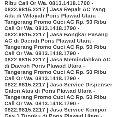
Ribu Call Or Wa. 0813.1418.1790 -
0822.9815.2217
| Jasa Repair AC Yang
Ada di Wilayah
Poris Plawad Utara -
Tangerang Promo Cuci AC Rp. 50 Ribu
Call Or Wa. 0813.1418.1790 -
0822.9815.2217
| Jasa Bongkar Pasang
AC di Daerah
Poris Plawad Utara -
Tangerang Promo Cuci AC Rp. 50 Ribu
Call Or Wa. 0813.1418.1790 -
0822.9815.2217
| Jasa Memindahkan AC
di Daerah
Poris Plawad Utara -
Tangerang Promo Cuci AC Rp. 50 Ribu
Call Or Wa. 0813.1418.1790 -
0822.9815.2217
| Jasa Service Dispenser
Galon Atas di
Poris Plawad Utara -
Tangerang Promo Cuci AC Rp. 50 Ribu
Call Or Wa. 0813.1418.1790 -
0822.9815.2217
| Jasa Service Kompor
Gas 1 Tungku di
Poris Plawad Utara -