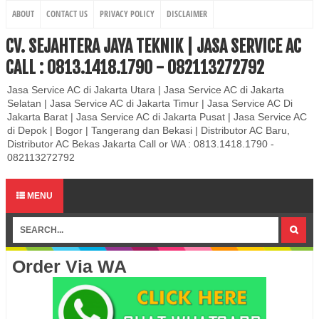
ABOUT
CONTACT US
PRIVACY POLICY
DISCLAIMER
CV. SEJAHTERA JAYA TEKNIK | JASA SERVICE AC
CALL : 0813.1418.1790 - 082113272792
Jasa Service AC di Jakarta Utara | Jasa Service AC di Jakarta
Selatan | Jasa Service AC di Jakarta Timur | Jasa Service AC Di
Jakarta Barat | Jasa Service AC di Jakarta Pusat | Jasa Service AC
di Depok | Bogor | Tangerang dan Bekasi | Distributor AC Baru,
Distributor AC Bekas Jakarta Call or WA : 0813.1418.1790 -
082113272792
MENU
Order Via WA