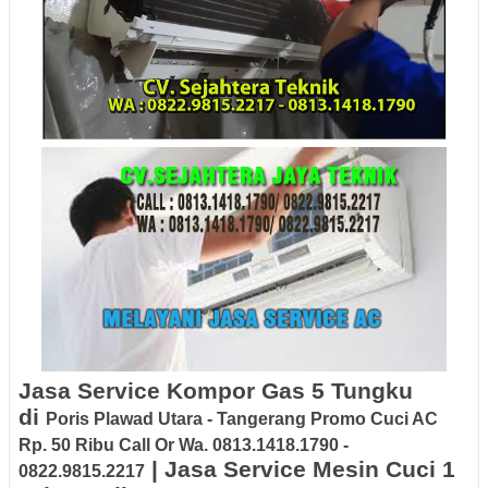
Jasa Service Kompor Gas 5 Tungku
di
Poris Plawad Utara - Tangerang Promo Cuci AC
Rp. 50 Ribu Call Or Wa. 0813.1418.1790 -
| Jasa Service Mesin Cuci 1
0822.9815.2217