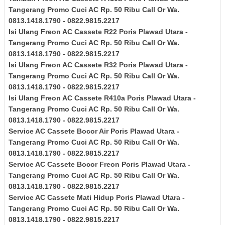
Tangerang Promo Cuci AC Rp. 50 Ribu Call Or Wa.
0813.1418.1790 - 0822.9815.2217
Isi Ulang Freon AC
Cassete
R22
Poris Plawad Utara -
Tangerang Promo Cuci AC Rp. 50 Ribu Call Or Wa.
0813.1418.1790 - 0822.9815.2217
Isi Ulang Freon AC
Cassete
R32
Poris Plawad Utara -
Tangerang Promo Cuci AC Rp. 50 Ribu Call Or Wa.
0813.1418.1790 - 0822.9815.2217
Isi Ulang Freon AC
Cassete
R410a
Poris Plawad Utara -
Tangerang Promo Cuci AC Rp. 50 Ribu Call Or Wa.
0813.1418.1790 - 0822.9815.2217
Service AC
Cassete
Bocor Air
Poris Plawad Utara -
Tangerang Promo Cuci AC Rp. 50 Ribu Call Or Wa.
0813.1418.1790 - 0822.9815.2217
Service AC
Cassete
Bocor Freon
Poris Plawad Utara -
Tangerang Promo Cuci AC Rp. 50 Ribu Call Or Wa.
0813.1418.1790 - 0822.9815.2217
Service AC
Cassete
Mati Hidup
Poris Plawad Utara -
Tangerang Promo Cuci AC Rp. 50 Ribu Call Or Wa.
0813.1418.1790 - 0822.9815.2217