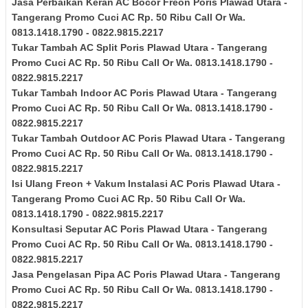
Jasa Perbaikan Keran AC Bocor Freon
Poris Plawad Utara -
Tangerang Promo Cuci AC Rp. 50 Ribu Call Or Wa.
0813.1418.1790 - 0822.9815.2217
Tukar Tambah AC Split
Poris Plawad Utara - Tangerang
Promo Cuci AC Rp. 50 Ribu Call Or Wa. 0813.1418.1790 -
0822.9815.2217
Tukar Tambah Indoor AC
Poris Plawad Utara - Tangerang
Promo Cuci AC Rp. 50 Ribu Call Or Wa. 0813.1418.1790 -
0822.9815.2217
Tukar Tambah Outdoor AC
Poris Plawad Utara - Tangerang
Promo Cuci AC Rp. 50 Ribu Call Or Wa. 0813.1418.1790 -
0822.9815.2217
Isi Ulang Freon + Vakum Instalasi AC
Poris Plawad Utara -
Tangerang Promo Cuci AC Rp. 50 Ribu Call Or Wa.
0813.1418.1790 - 0822.9815.2217
Konsultasi Seputar AC
Poris Plawad Utara - Tangerang
Promo Cuci AC Rp. 50 Ribu Call Or Wa. 0813.1418.1790 -
0822.9815.2217
Jasa Pengelasan Pipa AC
Poris Plawad Utara - Tangerang
Promo Cuci AC Rp. 50 Ribu Call Or Wa. 0813.1418.1790 -
0822.9815.2217