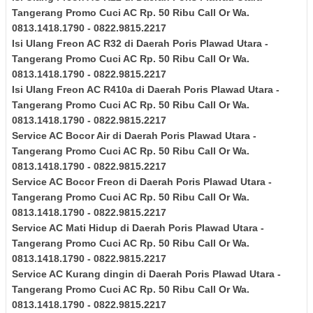
Tangerang Promo Cuci AC Rp. 50 Ribu Call Or Wa.
0813.1418.1790 - 0822.9815.2217
Isi Ulang Freon AC R32 di Daerah
Poris Plawad Utara -
Tangerang Promo Cuci AC Rp. 50 Ribu Call Or Wa.
0813.1418.1790 - 0822.9815.2217
Isi Ulang Freon AC R410a di Daerah
Poris Plawad Utara -
Tangerang Promo Cuci AC Rp. 50 Ribu Call Or Wa.
0813.1418.1790 - 0822.9815.2217
Service AC Bocor Air di Daerah
Poris Plawad Utara -
Tangerang Promo Cuci AC Rp. 50 Ribu Call Or Wa.
0813.1418.1790 - 0822.9815.2217
Service AC Bocor Freon di Daerah
Poris Plawad Utara -
Tangerang Promo Cuci AC Rp. 50 Ribu Call Or Wa.
0813.1418.1790 - 0822.9815.2217
Service AC Mati Hidup di Daerah
Poris Plawad Utara -
Tangerang Promo Cuci AC Rp. 50 Ribu Call Or Wa.
0813.1418.1790 - 0822.9815.2217
Service AC Kurang dingin di Daerah
Poris Plawad Utara -
Tangerang Promo Cuci AC Rp. 50 Ribu Call Or Wa.
0813.1418.1790 - 0822.9815.2217