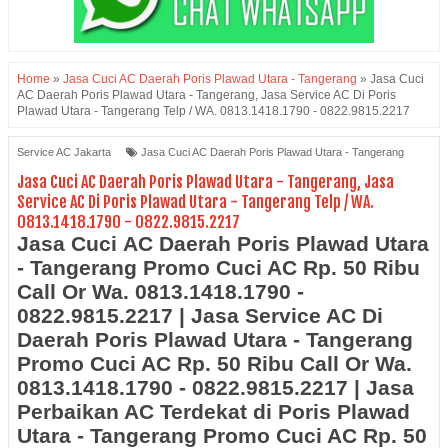
Home
»
Jasa Cuci AC Daerah Poris Plawad Utara - Tangerang
»
Jasa Cuci
AC Daerah Poris Plawad Utara - Tangerang, Jasa Service AC Di Poris
Plawad Utara - Tangerang Telp / WA. 0813.1418.1790 - 0822.9815.2217
Service AC Jakarta
Jasa Cuci AC Daerah Poris Plawad Utara - Tangerang
Jasa Cuci AC Daerah Poris Plawad Utara - Tangerang, Jasa
Service AC Di Poris Plawad Utara - Tangerang Telp / WA.
0813.1418.1790 - 0822.9815.2217
Jasa Cuci AC Daerah Poris Plawad Utara
- Tangerang Promo Cuci AC Rp. 50 Ribu
Call Or Wa. 0813.1418.1790 -
0822.9815.2217 | Jasa Service AC Di
Daerah
Poris Plawad Utara - Tangerang
Promo Cuci AC Rp. 50 Ribu Call Or Wa.
0813.1418.1790 - 0822.9815.2217
| Jasa
Perbaikan AC Terdekat di
Poris Plawad
Utara - Tangerang Promo Cuci AC Rp. 50