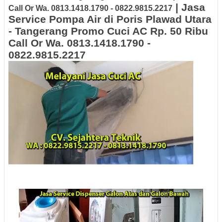
| Jasa
Call Or Wa. 0813.1418.1790 - 0822.9815.2217
Service Pompa Air di
Poris Plawad Utara
- Tangerang Promo Cuci AC Rp. 50 Ribu
Call Or Wa. 0813.1418.1790 -
0822.9815.2217