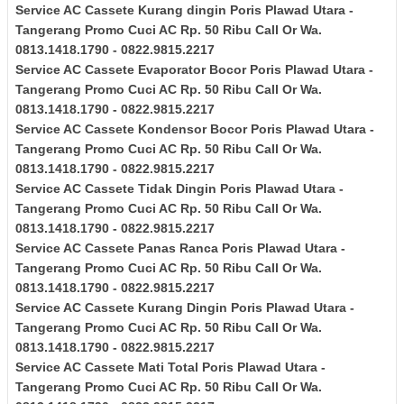
Service AC
Cassete
Kurang dingin
Poris Plawad Utara -
Tangerang Promo Cuci AC Rp. 50 Ribu Call Or Wa.
0813.1418.1790 - 0822.9815.2217
Service AC
Cassete
Evaporator Bocor
Poris Plawad Utara -
Tangerang Promo Cuci AC Rp. 50 Ribu Call Or Wa.
0813.1418.1790 - 0822.9815.2217
Service AC
Cassete
Kondensor Bocor
Poris Plawad Utara -
Tangerang Promo Cuci AC Rp. 50 Ribu Call Or Wa.
0813.1418.1790 - 0822.9815.2217
Service AC
Cassete
Tidak Dingin
Poris Plawad Utara -
Tangerang Promo Cuci AC Rp. 50 Ribu Call Or Wa.
0813.1418.1790 - 0822.9815.2217
Service AC
Cassete
Panas
Ranca
Poris Plawad Utara -
Tangerang Promo Cuci AC Rp. 50 Ribu Call Or Wa.
0813.1418.1790 - 0822.9815.2217
Service AC
Cassete
Kurang Dingin
Poris Plawad Utara -
Tangerang Promo Cuci AC Rp. 50 Ribu Call Or Wa.
0813.1418.1790 - 0822.9815.2217
Service AC
Cassete
Mati Total
Poris Plawad Utara -
Tangerang Promo Cuci AC Rp. 50 Ribu Call Or Wa.