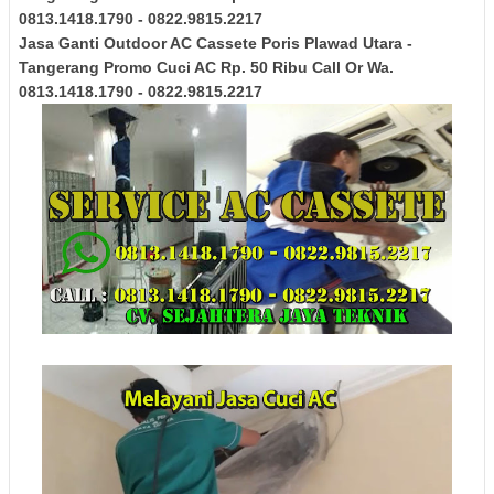
0813.1418.1790 - 0822.9815.2217
Jasa Ganti Outdoor AC
Cassete
Poris Plawad Utara -
Tangerang Promo Cuci AC Rp. 50 Ribu Call Or Wa.
0813.1418.1790 - 0822.9815.2217