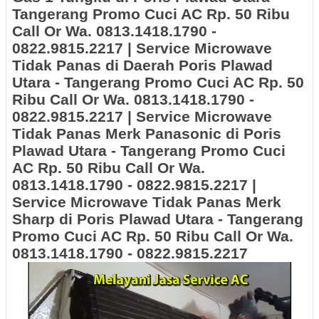
Tangerang Promo Cuci AC Rp. 50 Ribu
Call Or Wa. 0813.1418.1790 -
0822.9815.2217
| Service Microwave
Tidak Panas di Daerah
Poris Plawad
Utara - Tangerang Promo Cuci AC Rp. 50
Ribu Call Or Wa. 0813.1418.1790 -
0822.9815.2217
| Service Microwave
Tidak Panas Merk Panasonic di
Poris
Plawad Utara - Tangerang Promo Cuci
AC Rp. 50 Ribu Call Or Wa.
0813.1418.1790 - 0822.9815.2217
|
Service Microwave Tidak Panas Merk
Sharp di
Poris Plawad Utara - Tangerang
Promo Cuci AC Rp. 50 Ribu Call Or Wa.
0813.1418.1790 - 0822.9815.2217