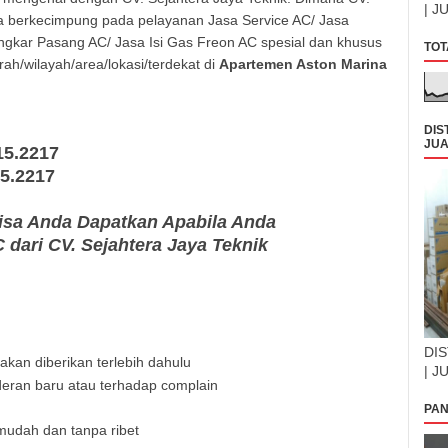
| J
ma berkecimpung pada pelayanan Jasa Service AC/ Jasa
gkar Pasang AC/ Jasa Isi Gas Freon AC spesial dan khusus
TOT
ah/wilayah/area/lokasi/terdekat di
Apartemen Aston Marina
DIS
JUA
15.2217
15.2217
sa Anda Dapatkan Apabila Anda
dari CV. Sejahtera Jaya Teknik
DIS
kan diberikan terlebih dahulu
| J
eran baru atau terhadap complain
PAN
mudah dan tanpa ribet