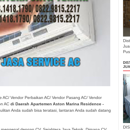
Dis
Jua
Pus
DIS
JUA
ce AC/ Vendor Perbaikan AC/ Vendor Pasang AC/ Vendor
on AC
di Daerah
Apartemen Aston Marina Residence
-
litan Anda sudah bisa teratasi, lantaran Anda sudah datang
.
DI
ai mengenal dengan CV. Sejahtera Jaya Teknik. Dimana CV.