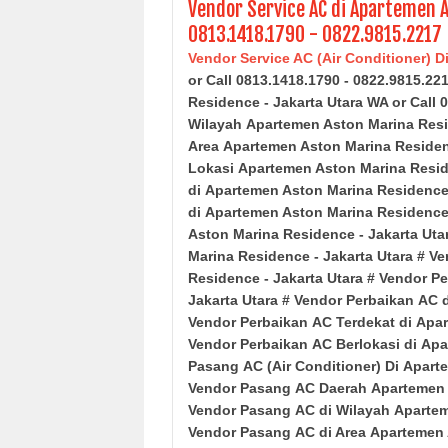
Vendor Service AC di Apartemen A
0813.1418.1790 - 0822.9815.2217
Vendor Service AC (Air Conditioner) D
or Call 0813.1418.1790 - 0822.9815.2
Residence
- Jakarta Utara
WA or Call 
Wilayah
Apartemen Aston Marina Res
Area
Apartemen Aston Marina Reside
Lokasi
Apartemen Aston Marina Resi
di
Apartemen Aston Marina Residenc
di
Apartemen Aston Marina Residenc
Aston Marina Residence
- Jakarta Uta
Marina Residence
- Jakarta Utara
# Ve
Residence
- Jakarta Utara
# Vendor Pe
Jakarta Utara
# Vendor
Perbaikan
AC 
Vendor Perbaikan
AC Terdekat di
Apar
Vendor Perbaikan
AC Berlokasi di
Apa
Pasang AC (Air Conditioner) Di
Apart
Vendor Pasang
AC Daerah
Apartemen 
Vendor Pasang
AC di Wilayah
Apartem
Vendor Pasang
AC di Area
Apartemen 