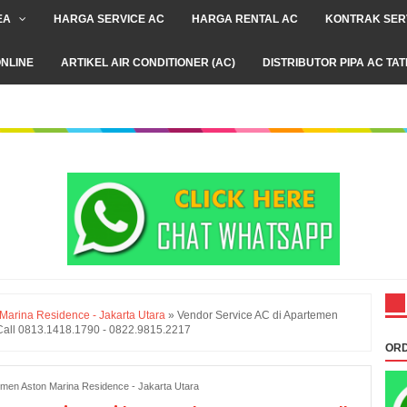
EA
HARGA SERVICE AC
HARGA RENTAL AC
KONTRAK SER
NLINE
ARTIKEL AIR CONDITIONER (AC)
DISTRIBUTOR PIPA AC TA
Marina Residence - Jakarta Utara
»
Vendor Service AC di Apartemen
 Call 0813.1418.1790 - 0822.9815.2217
ORD
emen Aston Marina Residence - Jakarta Utara