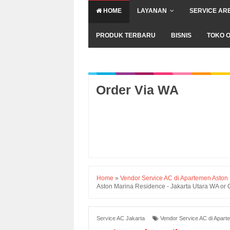
HOME
LAYANAN
SERVICE AR
PRODUK TERBARU
BISNIS
TOKO O
Order Via WA
Home
»
Vendor Service AC di Apartemen Aston 
Aston Marina Residence - Jakarta Utara WA or
Service AC Jakarta
Vendor Service AC di Apart