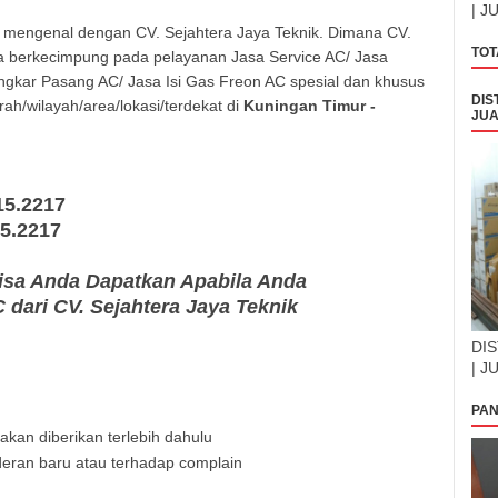
| J
ai mengenal dengan CV. Sejahtera Jaya Teknik. Dimana CV.
TOT
ma berkecimpung pada pelayanan Jasa Service AC/ Jasa
gkar Pasang AC/ Jasa Isi Gas Freon AC spesial dan khusus
DIS
ah/wilayah/area/lokasi/terdekat di
Kuningan Timur -
JUA
15.2217
15.2217
sa Anda Dapatkan Apabila Anda
dari CV. Sejahtera Jaya Teknik
DIS
| J
PAN
kan diberikan terlebih dahulu
eran baru atau terhadap complain