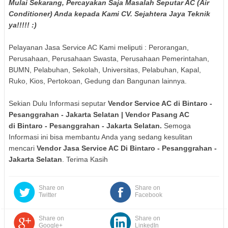
Mulai Sekarang, Percayakan Saja Masalah Seputar AC (Air
Conditioner) Anda kepada Kami CV. Sejahtera Jaya Teknik
ya!!!!! :)
Pelayanan Jasa Service AC Kami meliputi : Perorangan,
Perusahaan, Perusahaan Swasta, Perusahaan Pemerintahan,
BUMN, Pelabuhan, Sekolah, Universitas, Pelabuhan, Kapal,
Ruko, Kios, Pertokoan, Gedung dan Bangunan lainnya.
Sekian Dulu Informasi seputar
Vendor Service AC di
Bintaro -
Pesanggrahan
- Jakarta Selatan
| Vendor Pasang AC
di
Bintaro - Pesanggrahan
- Jakarta Selatan
.
Semoga
Informasi ini bisa membantu Anda yang sedang kesulitan
mencari
Vendor Jasa Service AC Di
Bintaro - Pesanggrahan
-
Jakarta Selatan
. Terima Kasih
Share on
Share on
Twitter
Facebook
Share on
Share on
Google+
LinkedIn