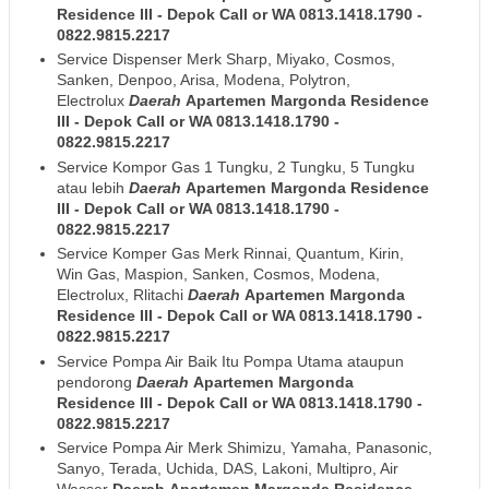
Residence III
- Depok
Call or WA 0813.1418.1790 -
0822.9815.2217
Service Dispenser Merk Sharp, Miyako, Cosmos,
Sanken, Denpoo, Arisa, Modena, Polytron,
Electrolux
Daerah
Apartemen Margonda Residence
III
- Depok
Call or WA 0813.1418.1790 -
0822.9815.2217
Service Kompor Gas 1 Tungku, 2 Tungku, 5 Tungku
atau lebih
Daerah
Apartemen Margonda Residence
III
- Depok
Call or WA 0813.1418.1790 -
0822.9815.2217
Service Komper Gas Merk Rinnai, Quantum, Kirin,
Win Gas, Maspion, Sanken, Cosmos, Modena,
Electrolux, Rlitachi
Daerah
Apartemen Margonda
Residence III
- Depok
Call or WA 0813.1418.1790 -
0822.9815.2217
Service Pompa Air Baik Itu Pompa Utama ataupun
pendorong
Daerah
Apartemen Margonda
Residence III
- Depok
Call or WA 0813.1418.1790 -
0822.9815.2217
Service Pompa Air Merk Shimizu, Yamaha, Panasonic,
Sanyo, Terada, Uchida, DAS, Lakoni, Multipro, Air