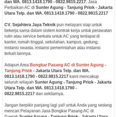
dan WA. 0813.1418.1790 - 0822.9815.2217
, Jasa
Perbaikan AC di
Sunter Agung - Tanjung Priok - Jakarta
Utara Telp. dan WA. 0813.1418.1790 - 0822.9815.2217
CV. Sejahtera Jaya Teknik
pun melayani siap untuk
bekerja sama dalam sistem kontrak kerja untuk perawatan
rutin atau service berkala untuk AC yang terdapat di
kantor, rumah tinggal, sekolahan, kampus, gedung,
instansi swasta, instansi pemerintahan atau instansi
terkait lainnya.
Adapun Area
Bongkar Pasang AC di
Sunter Agung -
Tanjung Priok
- Jakarta Utara Telp. dan WA.
0813.1418.1790 - 0822.9815.2217
kami mencakup
seluruh wilayah
Sunter Agung - Tanjung Priok - Jakarta
Utara Telp. dan WA. 0813.1418.1790 -
0822.9815.2217
dan sekitarnya.
Jangan berpikir panjang lagi ya!! untuk Anda yang sedang
mencari Pelayanan Jasa Bongkar Pasang AC di
Daerah
Sunter Agung - Tanjung Priok - Jakarta Utara