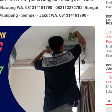
Dis
WA. 081314181790 - 082113272792
Bar
n Bawang
Sungai
WA. 081314181790 -
Plumpang - Semper - Jakut
DIS
| J
PUS
Dis
Jua
Pus
DIS
JUA
DI
| J
TOT