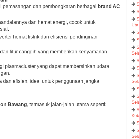
S
i pemasangan dan pembongkaran berbagai
brand AC
S
S
andalannya dan hemat energi, cocok untuk
Uta
ial.
S
rter hemat listrik dan efisiensi pendinginan
S
S
dan fitur canggih yang memberikan kenyamanan
Sel
S
gi plasmacluster yang dapat membersihkan udara
S
ngan.
S
 dan efisien, ideal untuk penggunaan jangka
Sel
S
S
Sel
on Bawang
, termasuk jalan-jalan utama seperti:
S
Keb
S
S
Sel