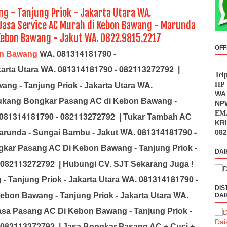
g - Tanjung Priok - Jakarta Utara WA.
Jasa Service AC Murah di Kebon Bawang - Marunda
 Kebon Bawang - Jakut WA. 0822.9815.2217
OFF
WA. 081314181790 -
on Bawang
WA. 081314181790 - 082113272792
karta Utara
|
Tel
WA.
HP 
ng - Tanjung Priok - Jakarta Utara
WA 
ukang Bongkar Pasang AC di Kebon Bawang -
NPW
EMA
081314181790 - 082113272792
| Tukar Tambah AC
KR
WA. 081314181790 -
arunda - Sungai Bambu - Jakut
082
gkar Pasang AC Di
Kebon Bawang - Tanjung Priok -
DAI
 082113272792
| Hubungi CV. SJT Sekarang Juga !
WA. 081314181790 -
 Tanjung Priok - Jakarta Utara
DIS
WA.
ebon Bawang - Tanjung Priok - Jakarta Utara
DAI
asa Pasang AC Di
Kebon Bawang - Tanjung Priok -
 082113272792
| Jasa Bongkar Pasang AC + Cuci +