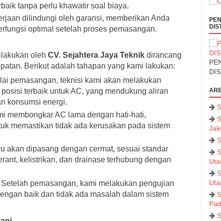
aik tanpa perlu khawatir soal biaya.
rjaan dilindungi oleh garansi, memberikan Anda
PEN
DIS
fungsi optimal setelah proses pemasangan.
ilakukan oleh
CV. Sejahtera Jaya Teknik
dirancang
PEN
patan. Berikut adalah tahapan yang kami lakukan:
DI
i pemasangan, teknisi kami akan melakukan
 posisi terbaik untuk AC, yang mendukung aliran
ARE
n konsumsi energi.
S
i membongkar AC lama dengan hati-hati,
S
tuk memastikan tidak ada kerusakan pada sistem
Jak
S
u akan dipasang dengan cermat, sesuai standar
S
gerant, kelistrikan, dan drainase terhubung dengan
Uta
S
Uta
Setelah pemasangan, kami melakukan pengujian
engan baik dan tidak ada masalah dalam sistem
S
Pad
S
ani