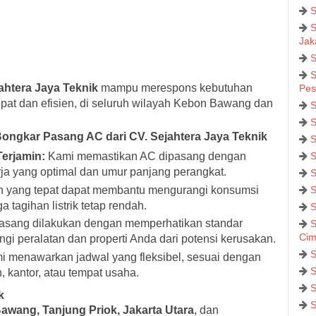
S
S
Jak
S
S
ahtera Jaya Teknik
mampu merespons kebutuhan
Pes
at dan efisien, di seluruh wilayah Kebon Bawang dan
S
S
ngkar Pasang AC dari CV. Sejahtera Jaya Teknik
S
erjamin:
Kami memastikan AC dipasang dengan
S
rja yang optimal dan umur panjang perangkat.
S
yang tepat dapat membantu mengurangi konsumsi
S
ga tagihan listrik tetap rendah.
S
asang dilakukan dengan memperhatikan standar
S
Cim
ngi peralatan dan properti Anda dari potensi kerusakan.
S
 menawarkan jadwal yang fleksibel, sesuai dengan
S
 kantor, atau tempat usaha.
S
k
S
wang, Tanjung Priok, Jakarta Utara
, dan