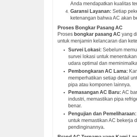
Anda mendapatkan kualitas terb
Garansi Layanan:
Setiap peke
ketenangan bahwa AC akan ber
Proses Bongkar Pasang AC
Proses
bongkar pasang AC
yang d
untuk menjamin kelancaran dan kete
Survei Lokasi:
Sebelum memula
survei lokasi untuk menentukan
udara optimal dan meminimalka
Pembongkaran AC Lama:
Kam
memperhatikan setiap detail un
pipa atau komponen lainnya.
Pemasangan AC Baru:
AC bar
industri, memastikan pipa refri
benar.
Pengujian dan Pemeliharaan:
untuk memastikan AC bekerja d
pendinginannya.
Brand AC Ternama yang Kami Lay