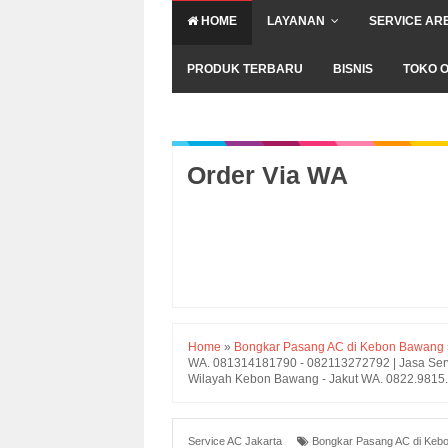
HOME
LAYANAN
SERVICE AR
PRODUK TERBARU
BISNIS
TOKO O
Order Via WA
Home
»
Bongkar Pasang AC di Kebon Bawang
WA. 081314181790 - 082113272792 | Jasa Serv
Wilayah Kebon Bawang - Jakut WA. 0822.9815
Service AC Jakarta
Bongkar Pasang AC di Keb