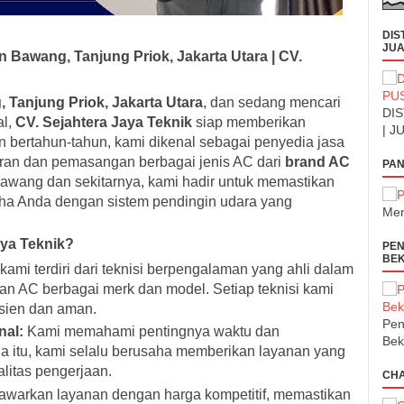
DIS
JUA
Bawang, Tanjung Priok, Jakarta Utara | CV.
Tanjung Priok, Jakarta Utara
, dan sedang mencari
DIS
al,
CV. Sejahtera Jaya Teknik
siap memberikan
| J
 bertahun-tahun, kami dikenal sebagai penyedia jasa
ran dan pemasangan berbagai jenis AC dari
brand AC
PAN
awang dan sekitarnya, kami hadir untuk memastikan
ha Anda dengan sistem pendingin udara yang
Men
aya Teknik?
PEN
BEK
kami terdiri dari teknisi berpengalaman yang ahli dalam
 AC berbagai merk dan model. Setiap teknisi kami
fisien dan aman.
Pen
nal:
Kami memahami pentingnya waktu dan
Bek
 itu, kami selalu berusaha memberikan layanan yang
litas pengerjaan.
CH
warkan layanan dengan harga kompetitif, memastikan