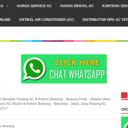
EA
HARGA SERVICE AC
HARGA RENTAL AC
KONTRAK SER
NLINE
ARTIKEL AIR CONDITIONER (AC)
DISTRIBUTOR PIPA AC TA
»
Bongkar Pasang AC di Kebon Bawang - Tanjung Priok - Jakarta Utara
ice AC Murah di Kebon Bawang - Marunda - Jakut, Jasa Pasang AC
.2217
ORD
on Bawang