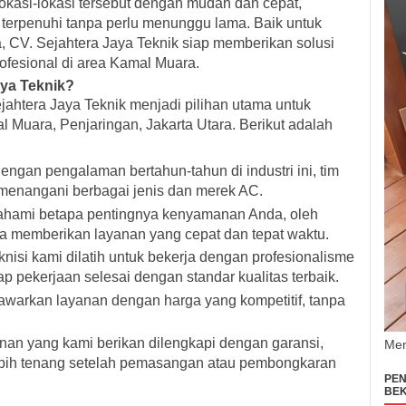
okasi-lokasi tersebut dengan mudah dan cepat,
erpenuhi tanpa perlu menunggu lama. Baik untuk
, CV. Sejahtera Jaya Teknik siap memberikan solusi
fesional di area Kamal Muara.
aya Teknik?
htera Jaya Teknik menjadi pilihan utama untuk
 Muara, Penjaringan, Jakarta Utara. Berikut adalah
Dengan pengalaman bertahun-tahun di industri ini, tim
 menangani berbagai jenis dan merek AC.
hami betapa pentingnya kenyamanan Anda, oleh
ha memberikan layanan yang cepat dan tepat waktu.
eknisi kami dilatih untuk bekerja dengan profesionalisme
p pekerjaan selesai dengan standar kualitas terbaik.
awarkan layanan dengan harga yang kompetitif, tanpa
anan yang kami berikan dilengkapi dengan garansi,
Men
ebih tenang setelah pemasangan atau pembongkaran
PEN
BEK