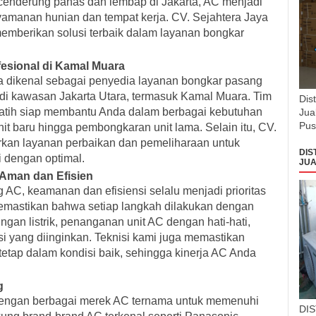
enderung panas dan lembap di Jakarta, AC menjadi
amanan hunian dan tempat kerja. CV. Sejahtera Jaya
memberikan solusi terbaik dalam layanan bongkar
esional di Kamal Muara
ma dikenal sebagai penyedia layanan bongkar pasang
 di kawasan Jakarta Utara, termasuk Kamal Muara. Tim
Dis
latih siap membantu Anda dalam berbagai kebutuhan
Jua
Pus
nit baru hingga pembongkaran unit lama. Selain itu, CV.
rkan layanan perbaikan dan pemeliharaan untuk
DIS
 dengan optimal.
JUA
Aman dan Efisien
AC, keamanan dan efisiensi selalu menjadi prioritas
memastikan bahwa setiap langkah dilakukan dengan
gan listrik, penanganan unit AC dengan hati-hati,
i yang diinginkan. Teknisi kami juga memastikan
etap dalam kondisi baik, sehingga kinerja AC Anda
g
 dengan berbagai merek AC ternama untuk memenuhi
DI