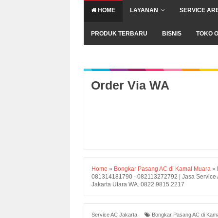
HOME
LAYANAN
SERVICE AR
PRODUK TERBARU
BISNIS
TOKO O
Order Via WA
Home
»
Bongkar Pasang AC di Kamal Muara
»
081314181790 - 082113272792 | Jasa Service A
Jakarta Utara WA. 0822.9815.2217
Service AC Jakarta
Bongkar Pasang AC di Kam