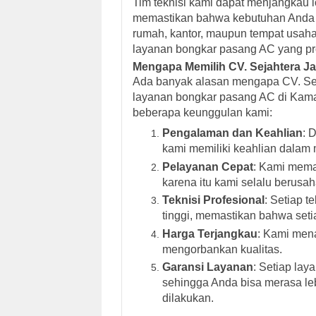
Tim teknisi kami dapat menjangkau l
memastikan bahwa kebutuhan Anda t
rumah, kantor, maupun tempat usaha
layanan bongkar pasang AC yang pro
Mengapa Memilih CV. Sejahtera J
Ada banyak alasan mengapa CV. Seja
layanan bongkar pasang AC di Kamal
beberapa keunggulan kami:
Pengalaman dan Keahlian
: 
kami memiliki keahlian dalam
Pelayanan Cepat
: Kami mema
karena itu kami selalu berusa
Teknisi Profesional
: Setiap t
tinggi, memastikan bahwa setia
Harga Terjangkau
: Kami men
mengorbankan kualitas.
Garansi Layanan
: Setiap lay
sehingga Anda bisa merasa l
dilakukan.