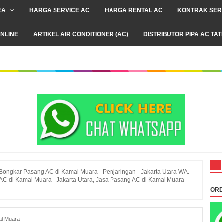
EA
HARGA SERVICE AC
HARGA RENTAL AC
KONTRAK SER
NLINE
ARTIKEL AIR CONDITIONER (AC)
DISTRIBUTOR PIPA AC TA
Bongkar Pasang AC di Kamal Muara - Penjaringan - Jakarta Utara WA.
C di Kamal Muara - Jakarta Utara, Jasa Pasang AC di Kamal Muara -
ORD
al Muara