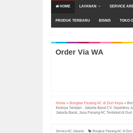
HOME
LAYANAN
SERVICE AR
PRODUK TERBARU
BISNIS
TOKO O
Order Via WA
Home
»
Bongkar Pasang AC di Duri Kepa
»
Bon
Kedoya Selatan - Jakarta Barat CV. Sejahtera J
Jakarta Barat, Jasa Pasang AC Terdekat di Duri
Service AC Jakarta
Bongkar Pasang AC di Duri