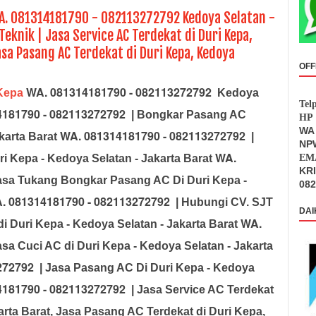
WA. 081314181790 - 082113272792 Kedoya Selatan -
Teknik | Jasa Service AC Terdekat di Duri Kepa,
asa Pasang AC Terdekat di Duri Kepa, Kedoya
OFF
WA. 081314181790 - 082113272792
Kepa
Kedoya
Tel
181790 - 082113272792
| Bongkar Pasang AC
HP 
WA 
WA. 081314181790 - 082113272792
karta Barat
|
NPW
WA.
i Kepa - Kedoya Selatan
- Jakarta Barat
EMA
KR
asa Tukang Bongkar Pasang AC Di Duri Kepa -
082
. 081314181790 - 082113272792
| Hubungi CV. SJT
DAI
WA.
di
Duri Kepa - Kedoya Selatan
- Jakarta Barat
asa Cuci AC di Duri Kepa - Kedoya Selatan
- Jakarta
272792
| Jasa Pasang AC Di Duri Kepa - Kedoya
181790 - 082113272792
| Jasa Service AC Terdekat
arta Barat, Jasa Pasang AC Terdekat di Duri Kepa,