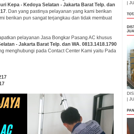
| J
uri Kepa - Kedoya Selatan
- Jakarta Barat
Telp. dan
217
. Dan yang pastinya pelayanan yang kami berikan
TOT
ami berikan pun sangat terjangkau dan tidak membuat
DIS
JUA
apatkan pelayanan Jasa Bongkar Pasang AC khusus
Selatan
- Jakarta Barat
Telp. dan WA. 0813.1418.1790
ung menghubungi pada Contact Center Kami yaitu Pada
217
17
DIS
| J
PAN