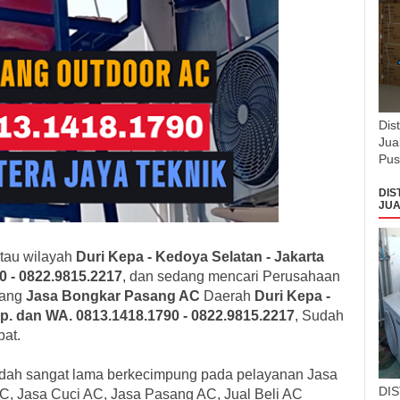
Dis
Jua
Pus
DIS
JUA
atau wilayah
Duri Kepa - Kedoya Selatan
- Jakarta
0 - 0822.9815.2217
, dan sedang mencari Perusahaan
dang
Jasa Bongkar Pasang AC
Daerah
Duri Kepa -
p. dan WA. 0813.1418.1790 - 0822.9815.2217
, Sudah
pat.
dah sangat lama berkecimpung pada pelayanan Jasa
DI
C, Jasa Cuci AC, Jasa Pasang AC, Jual Beli AC