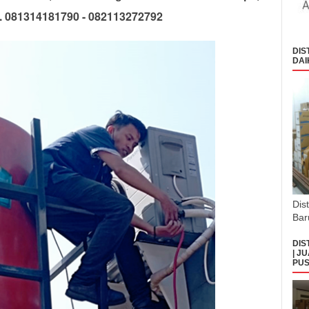
 081314181790 - 082113272792
DIS
DAI
Dis
Bar
DIS
| J
PUS