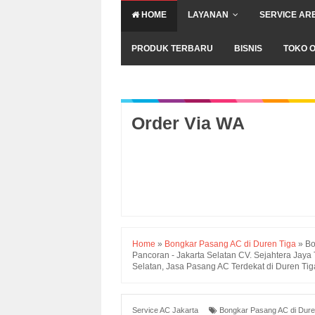
HOME
LAYANAN
SERVICE AR
PRODUK TERBARU
BISNIS
TOKO O
Order Via WA
Home
»
Bongkar Pasang AC di Duren Tiga
»
Bo
Pancoran - Jakarta Selatan CV. Sejahtera Jaya 
Selatan, Jasa Pasang AC Terdekat di Duren Tig
Service AC Jakarta
Bongkar Pasang AC di Dure