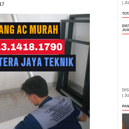
| J
17
TOT
DIS
JUA
DIS
| J
PAN