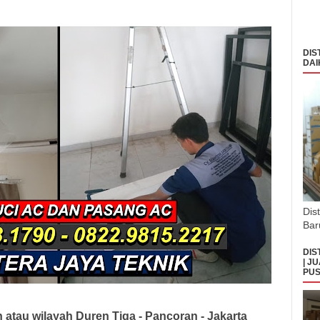
DIS
DAI
Dis
Bar
DIS
| J
PUS
h atau wilayah
Duren Tiga - Pancoran - Jakarta