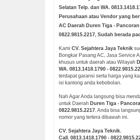
Selatan Telp. dan WA. 0813.1418.1
Perusahaan atau Vendor yang be
AC
Daerah
Duren Tiga - Pancoran 
0822.9815.2217
, Sudah berada pad
Kami
CV. Sejahtera Jaya Teknik
su
Bongkar Pasang AC, Jasa Service A
khusus untuk daerah atau Wilayah
D
WA. 0813.1418.1790 - 0822.9815.2
terdapat garansi serta harga yang k
isi kantong anda kebobolan.
Nah Agar Anda langsung bisa mend
untuk Daerah
Duren Tiga - Pancora
0822.9815.2217
. Anda bisa langsu
nomor yang tertera dibawah ini.
CV. Sejahtera Jaya Teknik.
Call. 0813.1418.1790 - 0822.9815.2