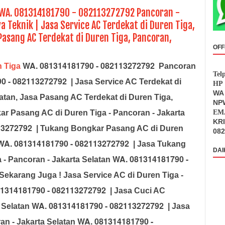
 WA. 081314181790 - 082113272792 Pancoran -
a Teknik | Jasa Service AC Terdekat di Duren Tiga,
Pasang AC Terdekat di Duren Tiga, Pancoran,
OFF
WA. 081314181790 - 082113272792
 Tiga
Pancoran
Tel
0 - 082113272792
| Jasa Service AC Terdekat di
HP 
WA 
atan, Jasa Pasang AC Terdekat di Duren Tiga,
NPW
ar Pasang AC di
Duren Tiga - Pancoran - Jakarta
EMA
KR
13272792
| Tukang Bongkar Pasang AC di
Duren
082
WA. 081314181790 - 082113272792
| Jasa Tukang
DAI
WA. 081314181790 -
 - Pancoran - Jakarta Selatan
Sekarang Juga ! Jasa Service AC di
Duren Tiga -
1314181790 - 082113272792
| Jasa Cuci AC
WA. 081314181790 - 082113272792
a Selatan
| Jasa
WA. 081314181790 -
an - Jakarta Selatan