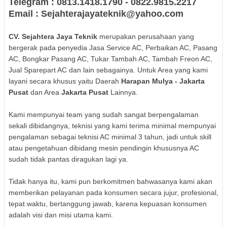
Telegram : 0813.1418.1790 - 0822.9815.2217
Email : Sejahterajayateknik@yahoo.com
CV. Sejahtera Jaya Teknik
merupakan perusahaan yang
bergerak pada penyedia Jasa Service AC, Perbaikan AC, Pasang
AC, Bongkar Pasang AC, Tukar Tambah AC, Tambah Freon AC,
Jual Sparepart AC dan lain sebagainya. Untuk Area yang kami
layani secara khusus yaitu Daerah
Harapan Mulya - Jakarta
Pusat
dan Area
Jakarta Pusat
Lainnya.
Kami mempunyai team yang sudah sangat berpengalaman
sekali dibidangnya, teknisi yang kami terima minimal mempunyai
pengalaman sebagai teknisi AC minimal 3 tahun, jadi untuk skill
atau pengetahuan dibidang mesin pendingin khususnya AC
sudah tidak pantas diragukan lagi ya.
Tidak hanya itu, kami pun berkomitmen bahwasanya kami akan
memberikan pelayanan pada konsumen secara jujur, profesional,
tepat waktu, bertanggung jawab, karena kepuasan konsumen
adalah visi dan misi utama kami.