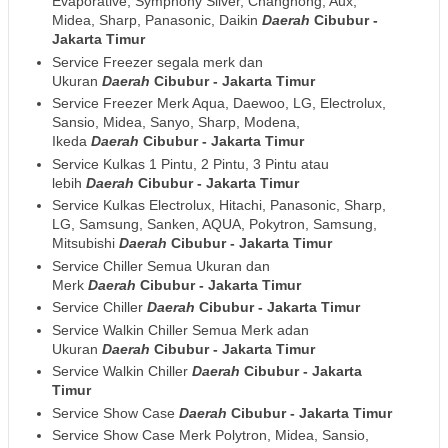
Evaporative, Symphony Silver, Changhong, Aux,
Midea, Sharp, Panasonic, Daikin
Daerah
Cibubur -
Jakarta Timur
Service Freezer segala merk dan
Ukuran
Daerah
Cibubur - Jakarta Timur
Service Freezer Merk Aqua, Daewoo, LG, Electrolux,
Sansio, Midea, Sanyo, Sharp, Modena,
Ikeda
Daerah
Cibubur - Jakarta Timur
Service Kulkas 1 Pintu, 2 Pintu, 3 Pintu atau
lebih
Daerah
Cibubur - Jakarta Timur
Service Kulkas Electrolux, Hitachi, Panasonic, Sharp,
LG, Samsung, Sanken, AQUA, Pokytron, Samsung,
Mitsubishi
Daerah
Cibubur - Jakarta Timur
Service Chiller Semua Ukuran dan
Merk
Daerah
Cibubur - Jakarta Timur
Service Chiller
Daerah
Cibubur - Jakarta Timur
Service Walkin Chiller Semua Merk adan
Ukuran
Daerah
Cibubur - Jakarta Timur
Service Walkin Chiller
Daerah
Cibubur - Jakarta
Timur
Service Show Case
Daerah
Cibubur - Jakarta Timur
Service Show Case Merk Polytron, Midea, Sansio,