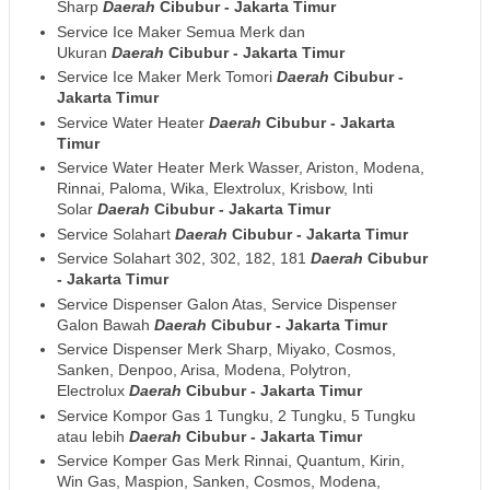
Sharp
Daerah
Cibubur - Jakarta Timur
Service Ice Maker Semua Merk dan
Ukuran
Daerah
Cibubur - Jakarta Timur
Service Ice Maker Merk Tomori
Daerah
Cibubur -
Jakarta Timur
Service Water Heater
Daerah
Cibubur - Jakarta
Timur
Service Water Heater Merk Wasser, Ariston, Modena,
Rinnai, Paloma, Wika, Elextrolux, Krisbow, Inti
Solar
Daerah
Cibubur - Jakarta Timur
Service Solahart
Daerah
Cibubur - Jakarta Timur
Service Solahart 302, 302, 182, 181
Daerah
Cibubur
- Jakarta Timur
Service Dispenser Galon Atas, Service Dispenser
Galon Bawah
Daerah
Cibubur - Jakarta Timur
Service Dispenser Merk Sharp, Miyako, Cosmos,
Sanken, Denpoo, Arisa, Modena, Polytron,
Electrolux
Daerah
Cibubur - Jakarta Timur
Service Kompor Gas 1 Tungku, 2 Tungku, 5 Tungku
atau lebih
Daerah
Cibubur - Jakarta Timur
Service Komper Gas Merk Rinnai, Quantum, Kirin,
Win Gas, Maspion, Sanken, Cosmos, Modena,