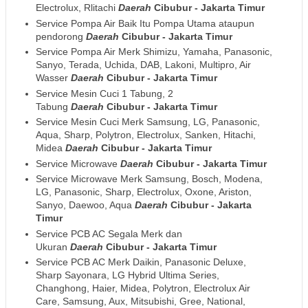
Electrolux, Rlitachi
Daerah
Cibubur - Jakarta Timur
Service Pompa Air Baik Itu Pompa Utama ataupun
pendorong
Daerah
Cibubur - Jakarta Timur
Service Pompa Air Merk Shimizu, Yamaha, Panasonic,
Sanyo, Terada, Uchida, DAB, Lakoni, Multipro, Air
Wasser
Daerah
Cibubur - Jakarta Timur
Service Mesin Cuci 1 Tabung, 2
Tabung
Daerah
Cibubur - Jakarta Timur
Service Mesin Cuci Merk Samsung, LG, Panasonic,
Aqua, Sharp, Polytron, Electrolux, Sanken, Hitachi,
Midea
Daerah
Cibubur - Jakarta Timur
Service Microwave
Daerah
Cibubur - Jakarta Timur
Service Microwave Merk Samsung, Bosch, Modena,
LG, Panasonic, Sharp, Electrolux, Oxone, Ariston,
Sanyo, Daewoo, Aqua
Daerah
Cibubur - Jakarta
Timur
Service PCB AC Segala Merk dan
Ukuran
Daerah
Cibubur - Jakarta Timur
Service PCB AC Merk Daikin, Panasonic Deluxe,
Sharp Sayonara, LG Hybrid Ultima Series,
Changhong, Haier, Midea, Polytron, Electrolux Air
Care, Samsung, Aux, Mitsubishi, Gree, National,