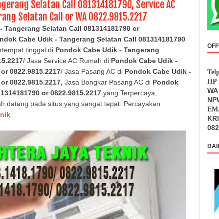
ngerang Selatan Call 081314181790, Service AC
ang Selatan Call or WA 0822.9815.2217
 Tangerang Selatan Call 081314181790 or
ndok Cabe Udik - Tangerang Selatan
Call 081314181790
OFF
tempat tinggal di
Pondok Cabe Udik - Tangerang
15.2217
/ Jasa Service AC Rumah di
Pondok Cabe Udik -
 or 0822.9815.2217
/ Jasa Pasang AC di
Pondok Cabe Udik -
Tel
HP 
or 0822.9815.2217,
Jasa Bongkar Pasang AC di
Pondok
WA 
81314181790 or 0822.9815.2217
yang Terpercaya,
NPW
ah datang pada situs yang sangat tepat. Percayakan
EMA
nik
KR
082
DAI