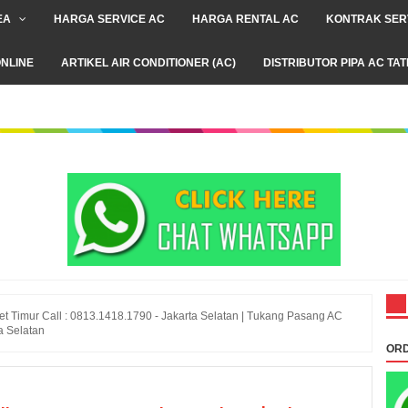
EA
HARGA SERVICE AC
HARGA RENTAL AC
KONTRAK SER
NLINE
ARTIKEL AIR CONDITIONER (AC)
DISTRIBUTOR PIPA AC TA
t Timur Call : 0813.1418.1790 - Jakarta Selatan | Tukang Pasang AC
a Selatan
ORD