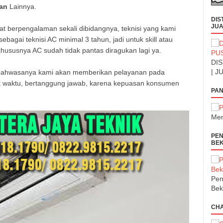
tan
Lainnya.
DIS
JUA
 berpengalaman sekali dibidangnya, teknisi yang kami
agai teknisi AC minimal 3 tahun, jadi untuk skill atau
hususnya AC sudah tidak pantas diragukan lagi ya.
DIS
| J
n bahwasanya kami akan memberikan pelayanan pada
pat waktu, bertanggung jawab, karena kepuasan konsumen
PAN
Men
PEN
BEK
Pen
Bek
CH