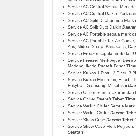
Service AC Central Semua Merk d
Service AC Central Daikin, York da
Service AC Split Duct Semua Merk
Service AC Split Duct Daikin
Daera
Service AC Portable segala merk 
Service AC Portable Tori Air Coole
Aux, Midea, Sharp, Panasonic, Dai
Service Freezer segala merk dan 
Service Freezer Merk Aqua, Daewoo
Modena, Ikeda
Daerah
Tebet Timu
Service Kulkas 1 Pintu, 2 Pintu, 3 P
Service Kulkas Electrolux, Hitach
Pokytron, Samsung, Mitsubishi
Dae
Service Chiller Semua Ukuran dan
Service Chiller
Daerah
Tebet Timur
Service Walkin Chiller Semua Mer
Service Walkin Chiller
Daerah
Tebe
Service Show Case
Daerah
Tebet 
Service Show Case Merk Polytron,
Selatan