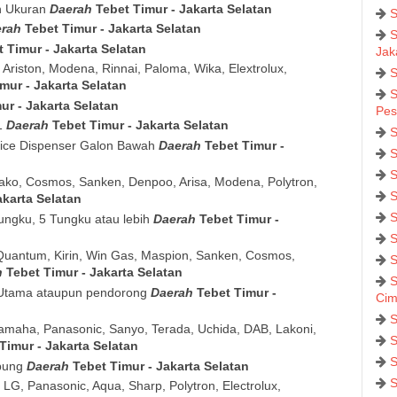
n Ukuran
Daerah
Tebet Timur - Jakarta Selatan
S
erah
Tebet Timur - Jakarta Selatan
S
t Timur - Jakarta Selatan
Jak
Ariston, Modena, Rinnai, Paloma, Wika, Elextrolux,
S
mur - Jakarta Selatan
S
ur - Jakarta Selatan
Pes
81
Daerah
Tebet Timur - Jakarta Selatan
S
rvice Dispenser Galon Bawah
Daerah
Tebet Timur -
S
S
ako, Cosmos, Sanken, Denpoo, Arisa, Modena, Polytron,
S
akarta Selatan
S
ungku, 5 Tungku atau lebih
Daerah
Tebet Timur -
S
Quantum, Kirin, Win Gas, Maspion, Sanken, Cosmos,
S
h
Tebet Timur - Jakarta Selatan
S
a Utama ataupun pendorong
Daerah
Tebet Timur -
Cim
S
amaha, Panasonic, Sanyo, Terada, Uchida, DAB, Lakoni,
S
Timur - Jakarta Selatan
S
abung
Daerah
Tebet Timur - Jakarta Selatan
S
G, Panasonic, Aqua, Sharp, Polytron, Electrolux,