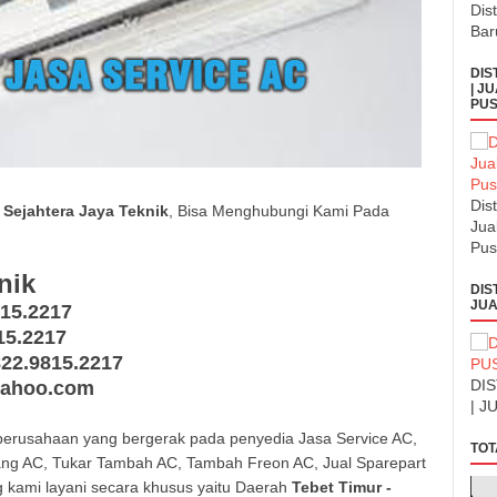
Dis
Bar
DIS
| J
PUS
Dis
 Sejahtera Jaya Teknik
, Bisa Menghubungi Kami Pada
Jua
Pus
nik
DIS
JUA
815.2217
15.2217
822.9815.2217
DI
@yahoo.com
| J
erusahaan yang bergerak pada penyedia Jasa Service AC,
TOT
ng AC, Tukar Tambah AC, Tambah Freon AC, Jual Sparepart
g kami layani secara khusus yaitu Daerah
Tebet Timur -