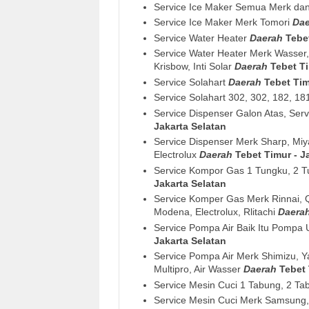
Service Ice Maker Semua Merk da
Service Ice Maker Merk Tomori
Da
Service Water Heater
Daerah
Tebe
Service Water Heater Merk Wasser, 
Krisbow, Inti Solar
Daerah
Tebet Ti
Service Solahart
Daerah
Tebet Tim
Service Solahart 302, 302, 182, 1
Service Dispenser Galon Atas, Se
Jakarta Selatan
Service Dispenser Merk Sharp, Miy
Electrolux
Daerah
Tebet Timur - J
Service Kompor Gas 1 Tungku, 2 T
Jakarta Selatan
Service Komper Gas Merk Rinnai, 
Modena, Electrolux, Rlitachi
Daera
Service Pompa Air Baik Itu Pomp
Jakarta Selatan
Service Pompa Air Merk Shimizu, Y
Multipro, Air Wasser
Daerah
Tebet 
Service Mesin Cuci 1 Tabung, 2 T
Service Mesin Cuci Merk Samsung, L