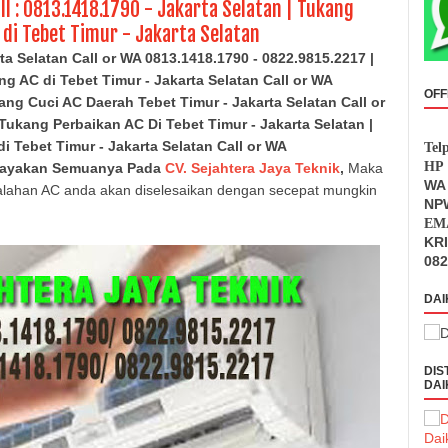
l : 0813.1418.1790 - Jakarta Selatan | Tukang
di Tebet Timur - Jakarta Selatan
ta Selatan Call or WA 0813.1418.1790 - 0822.9815.2217 |
ng AC di
Tebet Timur - Jakarta Selatan
Call or WA
OFF
ang Cuci AC Daerah
Tebet Timur - Jakarta Selatan
Call or
 Tukang Perbaikan AC Di
Tebet Timur - Jakarta Selatan
|
di
Tebet Timur - Jakarta Selatan
Call or WA
Tel
HP 
cayakan Semuanya Pada
CV. Sejahtera Jaya Teknik
,
Maka
WA 
lahan AC anda akan diselesaikan dengan secepat mungkin
NPW
EMA
KR
082
DAI
DIS
DAI