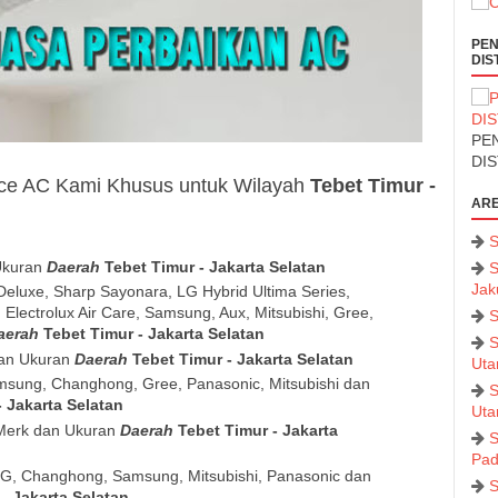
PEN
DIS
PEN
DI
ice AC Kami Khusus untuk Wilayah
Tebet Timur -
ARE
S
Ukuran
Daerah
Tebet Timur - Jakarta Selatan
S
Jak
 Deluxe, Sharp Sayonara, LG Hybrid Ultima Series,
 Electrolux Air Care, Samsung, Aux, Mitsubishi, Gree,
S
aerah
Tebet Timur - Jakarta Selatan
S
dan Ukuran
Daerah
Tebet Timur - Jakarta Selatan
Uta
msung, Changhong, Gree, Panasonic, Mitsubishi dan
S
- Jakarta Selatan
Uta
 Merk dan Ukuran
Daerah
Tebet Timur - Jakarta
S
Pad
 LG, Changhong, Samsung, Mitsubishi, Panasonic dan
S
- Jakarta Selatan