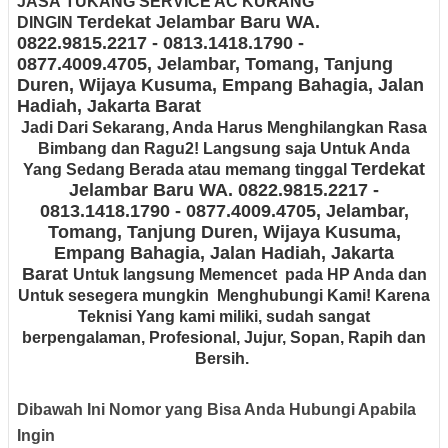
JASA
TUKANG SERVICE AC KURANG
Terdekat Jelambar Baru
WA.
DINGIN
0822.9815.2217 - 0813.1418.1790 -
0877.4009.4705
, Jelambar, Tomang, Tanjung
Duren, Wijaya Kusuma, Empang Bahagia, Jalan
Hadiah
, Jakarta Barat
Jadi Dari Sekarang, Anda Harus Menghilangkan Rasa
Bimbang dan Ragu2! Langsung saja Untuk Anda
Terdekat
Yang Sedang Berada atau memang tinggal
Jelambar Baru
WA. 0822.9815.2217 -
0813.1418.1790 - 0877.4009.4705
, Jelambar,
Tomang, Tanjung Duren, Wijaya Kusuma,
Empang Bahagia, Jalan Hadiah
, Jakarta
Barat
Untuk langsung Memencet pada HP Anda dan
Untuk sesegera mungkin Menghubungi Kami! Karena
Teknisi Yang kami miliki, sudah sangat
berpengalaman, Profesional, Jujur, Sopan, Rapih dan
Bersih.
Dibawah Ini Nomor yang Bisa Anda Hubungi Apabila
Ingin