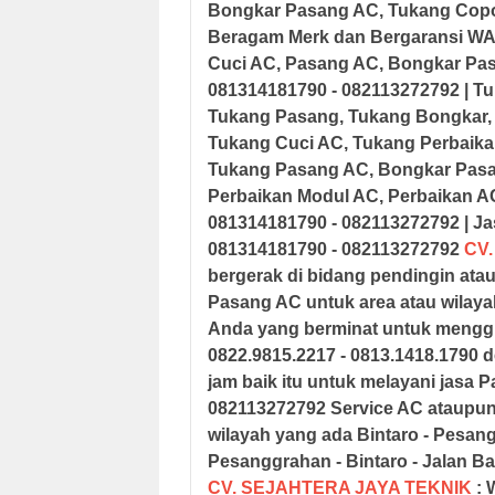
Bongkar Pasang AC, Tukang Copo
Beragam Merk dan Bergaransi
WA
Cuci AC, Pasang AC, Bongkar Pa
081314181790 - 082113272792
| T
Tukang Pasang, Tukang Bongkar,
Tukang Cuci AC, Tukang Perbaik
Tukang Pasang AC, Bongkar Pasa
Perbaikan Modul AC, Perbaikan 
081314181790 - 082113272792
|
Ja
081314181790 - 082113272792
CV.
bergerak di bidang pendingin atau
Pasang AC untuk area atau wilay
Anda yang berminat untuk mengg
0822.9815.2217 - 0813.1418.1790 
jam baik itu untuk melayani jasa
082113272792
Service AC ataupu
wilayah yang ada
Bintaro - Pesan
Pesanggrahan - Bintaro - Jalan B
CV. SEJAHTERA JAYA TEKNIK
: