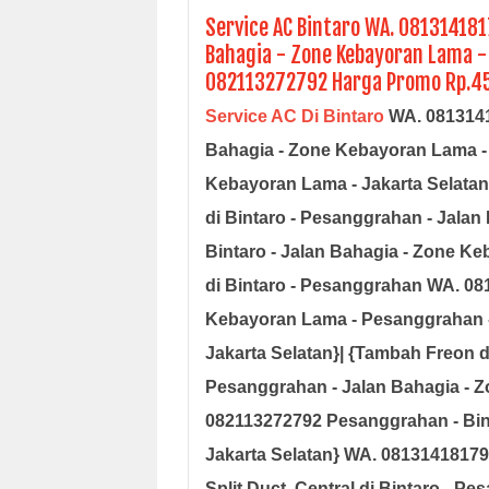
Service AC Bintaro WA. 08131418
Bahagia - Zone Kebayoran Lama -
082113272792 Harga Promo Rp.45.
Service AC Di Bintaro
WA. 0813141
Bahagia - Zone Kebayoran Lama - 
Kebayoran Lama - Jakarta Selata
di
Bintaro - Pesanggrahan - Jala
Bintaro - Jalan Bahagia - Zone Ke
di
Bintaro - Pesanggrahan WA. 08
Kebayoran Lama - Pesanggrahan - 
Jakarta Selatan
}| {Tambah Freon d
Pesanggrahan - Jalan Bahagia - 
082113272792 Pesanggrahan - Bint
Jakarta Selatan
} WA. 081314181790
Split Duct, Central di
Bintaro - Pe