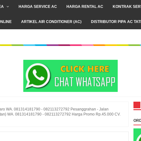
EA
HARGA SERVICE AC
HARGA RENTAL AC
KONTRAK SER
NLINE
ARTIKEL AIR CONDITIONER (AC)
DISTRIBUTOR PIPA AC TA
taro WA. 081314181790 - 082113272792 Pesanggrahan - Jalan
latan} WA. 081314181790 - 082113272792 Harga Promo Rp.45.000 CV.
ORD