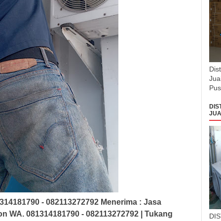
Dis
Jua
Pus
DIS
JUA
314181790 - 082113272792
Menerima :
Jasa
eon
WA. 081314181790 - 082113272792
| Tukang
DI