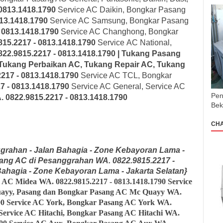
 0813.1418.1790
Service AC Daikin, Bongkar Pasang
813.1418.1790
Service AC Samsung, Bongkar Pasang
- 0813.1418.1790
Service AC Changhong, Bongkar
815.2217 - 0813.1418.1790
Service AC National,
22.9815.2217 - 0813.1418.1790 | Tukang Pasang
Tukang Perbaikan AC, Tukang Repair AC, Tukang
217 - 0813.1418.1790
Service AC TCL, Bongkar
7 - 0813.1418.1790
Service AC General, Service AC
Pen
. 0822.9815.2217 - 0813.1418.1790
Bek
CH
ggrahan - Jalan Bahagia - Zone Kebayoran Lama -
ang AC di Pesanggrahan WA. 0822.9815.2217 -
Bahagia - Zone Kebayoran Lama - Jakarta Selatan}
g AC Midea
WA. 0822.9815.2217 - 0813.1418.1790 Service
ayy, Pasang dan Bongkar Pasang AC Mc Quayy
WA.
90
Service AC York, Bongkar Pasang AC York
WA.
Service AC Hitachi, Bongkar Pasang AC Hitachi
WA.