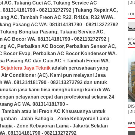
t AC, Tukang Cuci AC, Tukang Service AC
| J
. 081314181790 - 082113272792
| Tukang Repair AC,
TOT
sang AC, Tambah Freon AC R22, R410a, R32
WWA.
ukang Pasang AC
WA. 081314181790 - 082113272792
 Tukang Bongkar Pasang, Tukang Service AC,
an AC Bocor
WA. 081314181790 - 082113272792
|
DIS
JUA
ng AC, Perbaikan AC Bocor, Perbaikan Sensor AC,
AC Bocor Evap, Perbaikan AC Bocor Kondensor
WA.
sa Pasang AC dan Cuci AC + Tambah Freon
WA.
 Sejahtera Jaya Teknik
adalah perusahaan yang
 Air Conditioner (AC). Kami pun melayani Jasa
ah
WA. 081314181790 - 082113272792
dan untuk
unakan jasa kami bisa menghubungi kami di WA.
dengan pelayanan cepat dan profesional selama 24
 Pasang AC
WA. 081314181790 -
DIS
n Tambah atau isi Freon AC Khsususnya untuk
| J
ggrahan - Jalan Bahagia - Zone Kebayoran Lama -
PAN
ahagia - Zone Kebayoran Lama - Jakarta Selatan
WA. 081314181790 - 082113272792