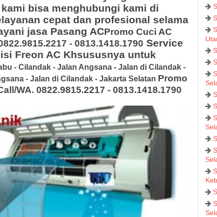
 kami bisa menghubungi kami di
S
layanan cepat dan profesional selama
S
layani jasa Pasang AC
S
Promo Cuci AC
Uta
Service
0822.9815.2217 - 0813.1418.1790
S
isi Freon AC Khsususnya untuk
S
u - Cilandak - Jalan Angsana - Jalan di Cilandak -
S
Promo
gsana - Jalan di Cilandak - Jakarta Selatan
Sel
all/WA. 0822.9815.2217 - 0813.1418.1790
S
S
S
Sel
S
S
Sel
S
Keb
S
S
Sel