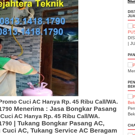
DIS
JUA
DIS
| J
PAN
Men
PEN
BEK
Promo Cuci AC Hanya Rp. 45 Ribu Call/WA.
Menerima :
Jasa Bongkar Pasang
.1790
Pen
Bek
Cuci AC Hanya Rp. 45 Ribu Call/WA.
| Tukang Bongkar Pasang AC,
.1790
CH
 Cuci AC, Tukang Service AC Beragam