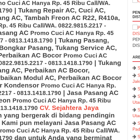
o Cuci AC Hanya Rp. 45 Ribu Call/WA.
| Tukang Repair AC, Cuci AC,
.1790
PEN
ng AC, Tambah Freon AC R22, R410a,
DIS
. 45 Ribu Call/WA. 0822.9815.2217 -
Pasang AC
Promo Cuci AC Hanya Rp. 45
| Tukang Pasang,
PEN
7 - 0813.1418.1790
DI
Bongkar Pasang, Tukang Service AC,
Perbaikan AC Bocor
Promo Cuci AC
ARE
| Tukang
0822.9815.2217 - 0813.1418.1790
S
ng AC, Perbaikan AC Bocor,
S
rbaikan Modul AC, Perbaikan AC Bocor
Jak
or Kondensor
Promo Cuci AC Hanya Rp.
S
|
Jasa Pasang AC
2217 - 0813.1418.1790
S
reon
Promo Cuci AC Hanya Rp. 45 Ribu
Uta
CV. Sejahtera Jaya
813.1418.1790
S
 yang bergerak di bidang pendingin
Uta
). Kami pun melayani Jasa Pasang AC
S
Pad
romo Cuci AC Hanya Rp. 45 Ribu Call/WA.
dan untuk Anda yang berminat
S
.1790