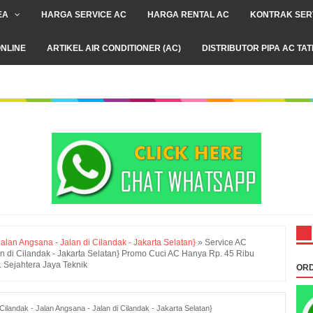
EA
HARGA SERVICE AC
HARGA RENTAL AC
KONTRAK SER
NLINE
ARTIKEL AIR CONDITIONER (AC)
DISTRIBUTOR PIPA AC TA
alan Angsana - Jalan di Cilandak - Jakarta Selatan}
»
Service AC
an di Cilandak - Jakarta Selatan} Promo Cuci AC Hanya Rp. 45 Ribu
 Sejahtera Jaya Teknik
ORD
ilandak - Jalan Angsana - Jalan di Cilandak - Jakarta Selatan}