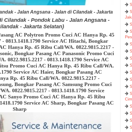
S
S
andak - Jalan Angsana - Jalan di Cilandak - Jakarta
Jak
i Cilandak - Pondok Labu - Jalan Angsana -
S
ilandak - Jakarta Selatan}
S
Pasang AC Polytron
Promo Cuci AC Hanya Rp. 45
Pes
 - 0813.1418.1790 Service AC Hitachi, Bongkar
S
AC Hanya Rp. 45 Ribu Call/WA. 0822.9815.2217 -
S
asonic, Bongkar Pasang AC Panasonic
Promo Cuci
S
. 0822.9815.2217 - 0813.1418.1790 Service AC
itsu
Promo Cuci AC Hanya Rp. 45 Ribu Call/WA.
S
8.1790 Service AC Haier, Bongkar Pasang AC
S
ya Rp. 45 Ribu Call/WA. 0822.9815.2217 -
S
amsung, Bongkar Pasang AC Samsung
Promo Cuci
S
/WA. 0822.9815.2217 - 0813.1418.1790
Service
S
 AC Sanyo
Promo Cuci AC Hanya Rp. 45 Ribu
Cim
.1418.1790
Service AC Sharp, Bongkar Pasang AC
S
Sharp
S
S
S