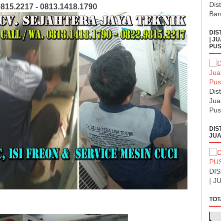
Dis
9815.2217 - 0813.1418.1790
Bar
DIS
| J
PUS
Dis
Jua
Pus
DIS
JUA
DI
| J
TOT