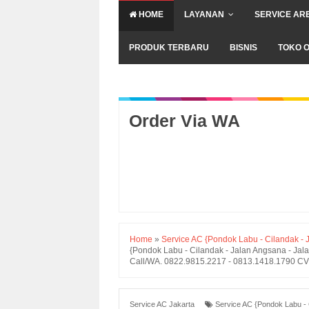
HOME
LAYANAN
SERVICE AR
PRODUK TERBARU
BISNIS
TOKO O
Order Via WA
Home
»
Service AC {Pondok Labu - Cilandak - J
{Pondok Labu - Cilandak - Jalan Angsana - Jal
Call/WA. 0822.9815.2217 - 0813.1418.1790 CV.
Service AC Jakarta
Service AC {Pondok Labu - C