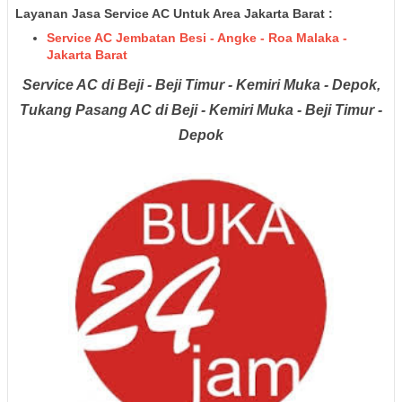
Layanan Jasa Service AC Untuk Area Jakarta Barat :
Service AC Jembatan Besi - Angke - Roa Malaka -
Jakarta Barat
Service AC di Beji - Beji Timur - Kemiri Muka - Depok,
Tukang Pasang AC di Beji - Kemiri Muka - Beji Timur -
Depok