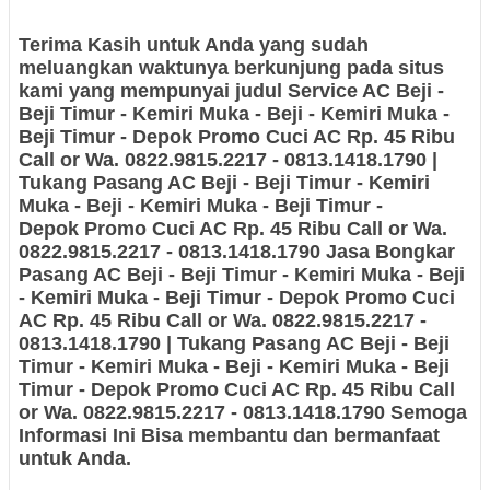
Terima Kasih untuk Anda yang sudah
meluangkan waktunya berkunjung pada situs
kami yang mempunyai judul
Service AC
Beji -
Beji Timur - Kemiri Muka - Beji - Kemiri Muka -
Beji Timur - Depok
Promo Cuci AC Rp. 45 Ribu
Call or Wa. 0822.9815.2217 - 0813.1418.1790 |
Tukang Pasang AC
Beji - Beji Timur - Kemiri
Muka - Beji - Kemiri Muka - Beji Timur -
Depok
Promo Cuci AC Rp. 45 Ribu Call or Wa.
0822.9815.2217 - 0813.1418.1790 Jasa Bongkar
Pasang AC
Beji - Beji Timur - Kemiri Muka - Beji
- Kemiri Muka - Beji Timur - Depok
Promo Cuci
AC Rp. 45 Ribu Call or Wa. 0822.9815.2217 -
0813.1418.1790 | Tukang Pasang AC
Beji - Beji
Timur - Kemiri Muka - Beji - Kemiri Muka - Beji
Timur - Depok
Promo Cuci AC Rp. 45 Ribu Call
or Wa. 0822.9815.2217 - 0813.1418.1790 Semoga
Informasi Ini Bisa membantu dan bermanfaat
untuk Anda.