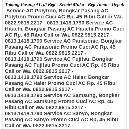
Tukang Pasang AC di Beji - Kemiri Muka - Beji Timur - Depok
Service AC Polytron, Bongkar Pasang AC
Polytron Promo Cuci AC Rp. 45 Ribu Call or Wa.
0822.9815.2217 - 0813.1418.1790 Service AC
Hitachi, Bongkar Pasang AC Hitachi Promo Cuci
AC Rp. 45 Ribu Call or Wa. 0822.9815.2217 -
0813.1418.1790 Service AC Panasonic, Bongkar
Pasang AC Panasonic Promo Cuci AC Rp. 45
Ribu Call or Wa. 0822.9815.2217 -
0813.1418.1790 Service AC Fujitsu, Bongkar
Pasang AC Fujitsu Promo Cuci AC Rp. 45 Ribu
Call or Wa. 0822.9815.2217 -
0813.1418.1790 Service AC Haier, Bongkar
Pasang AC Haier Promo Cuci AC Rp. 45 Ribu
Call or Wa. 0822.9815.2217 -
0813.1418.1790 Service AC Samsung, Bongkar
Pasang AC Samsung Promo Cuci AC Rp. 45
Ribu Call or Wa. 0822.9815.2217 -
0813.1418.1790 Service AC Sanyo, Bongkar
Pasang AC Sanyo Promo Cuci AC Rp. 45 Ribu
Call or Wa. 0822.9815.2217 -