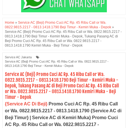
Home
»
Service AC {Beji} Promo Cuci AC Rp. 45 Ribu Call or Wa.
0822.9815.2217 - 0813.1418.1790 Beji Timur - Kemiri Muka - Depok
»
Service AC {Beji} Promo Cuci AC Rp. 45 Ribu Call or Wa. 0822.9815.2217 -
0813.1418.1790 Beji Timur - Kemiri Muka - Depok, Tukang Pasang AC di
Beji Promo Cuci AC Rp. 45 Ribu Call or Wa. 0822.9815.2217 -
0813.1418.1790 Kemiri Muka - Beji Timur - Depok
Service AC Jakarta
Service AC {Beji} Promo Cuci AC Rp. 45 Ribu Call or Wa. 0822.9815.2217 -
0813.1418.1790 Beji Timur - Kemiri Muka - Depok
Service AC {Beji} Promo Cuci AC Rp. 45 Ribu Call or Wa.
0822.9815.2217 - 0813.1418.1790 Beji Timur - Kemiri Muka -
Depok, Tukang Pasang AC di Beji Promo Cuci AC Rp. 45 Ribu Call
or Wa. 0822.9815.2217 - 0813.1418.1790 Kemiri Muka - Beji
Timur - Depok
{Service AC Di Beji}
Promo Cuci AC Rp. 45 Ribu Call
or Wa. 0822.9815.2217 - 0813.1418.1790 {Service AC di
Beji Timur} | Service AC di Kemiri Muka} Promo Cuci
AC Rp. 45 Ribu Call or Wa. 0822.9815.2217 -