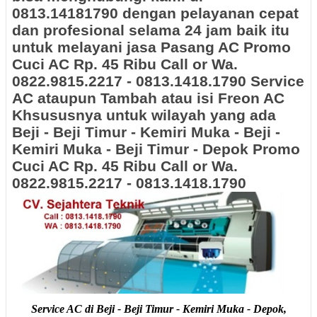
0813.14181790 dengan pelayanan cepat
dan profesional selama 24 jam baik itu
untuk melayani jasa Pasang AC Promo
Cuci AC Rp. 45 Ribu Call or Wa.
0822.9815.2217 - 0813.1418.1790 Service
AC ataupun Tambah atau isi Freon AC
Khsususnya untuk wilayah yang ada
Beji - Beji Timur - Kemiri Muka - Beji -
Kemiri Muka - Beji Timur - Depok
Promo
Cuci AC Rp. 45 Ribu Call or Wa.
0822.9815.2217 - 0813.1418.1790
Service AC di Beji - Beji Timur - Kemiri Muka - Depok,