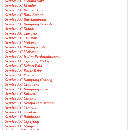
Service AC Malaka Sari
Service AC Klender
Service AC Kramat Jati
Service AC Batu Ampar
Service AC Balekambang
Service AC Kampung Tengah
Service AC Dukuh
Service AC Cawang
Service AC Cililitan
Service AC Makasar
Service AC Pinang Ranti
Service AC Makasar
Service AC Halim Perdanakusuma
Service AC Cipinang Melayu
Service AC Kebon Pala
Service AC Pasar Rebo
Service AC Pekayon
Service AC Kampung Gedong
Service AC Cijantung
Service AC Kampung Baru
Service AC Kalisari
Service AC Cibubur
Service AC Kelapa Dua Wetan
Service AC Ciracas
Service AC Susukan
Service AC Rambutan
Service AC Cipayung
Service AC Munjul