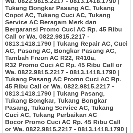
Wa. 0822.9815.2217 - 0813.1418.1790
|
Tukang Bongkar Pasang AC, Tukang
Copot AC, Tukang Cuci AC, Tukang
Service AC Beragam Merk dan
Bergaransi
Promo Cuci AC Rp. 45 Ribu
Call or Wa. 0822.9815.2217 -
0813.1418.1790 | Tukang Repair AC, Cuci
AC, Pasang AC, Bongkar Pasang AC,
Tambah Freon AC R22, R410a,
R32 Promo Cuci AC Rp. 45 Ribu Call or
Wa. 0822.9815.2217 - 0813.1418.1790 |
Tukang Pasang AC Promo Cuci AC Rp.
45 Ribu Call or Wa. 0822.9815.2217 -
0813.1418.1790 | Tukang Pasang,
Tukang Bongkar, Tukang Bongkar
Pasang, Tukang Service AC, Tukang
Cuci AC, Tukang Perbaikan AC
Bocor Promo Cuci AC Rp. 45 Ribu Call
or Wa. 0822.9815.2217 - 0813.1418.1790 |