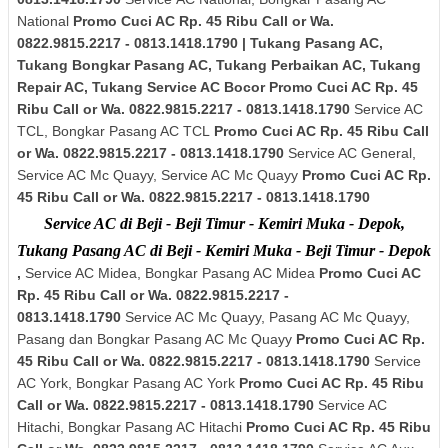
National
Promo Cuci AC Rp. 45 Ribu Call or Wa.
0822.9815.2217 - 0813.1418.1790 | Tukang Pasang AC,
Tukang Bongkar Pasang AC, Tukang Perbaikan AC, Tukang
Repair AC, Tukang Service AC Bocor Promo Cuci AC Rp. 45
Ribu Call or Wa. 0822.9815.2217 - 0813.1418.1790
Service AC
TCL, Bongkar Pasang AC TCL
Promo Cuci AC Rp. 45 Ribu Call
or Wa. 0822.9815.2217 - 0813.1418.1790
Service AC General,
Service AC Mc Quayy, Service AC Mc Quayy
Promo Cuci AC Rp.
45 Ribu Call or Wa. 0822.9815.2217 - 0813.1418.1790
Service AC di Beji - Beji Timur - Kemiri Muka - Depok,
Tukang Pasang AC di Beji - Kemiri Muka - Beji Timur - Depok
,
Service AC Midea, Bongkar Pasang AC Midea
Promo Cuci AC
Rp. 45 Ribu Call or Wa. 0822.9815.2217 -
0813.1418.1790
Service AC Mc Quayy, Pasang AC Mc Quayy,
Pasang dan Bongkar Pasang AC Mc Quayy
Promo Cuci AC Rp.
45 Ribu Call or Wa. 0822.9815.2217 - 0813.1418.1790
Service
AC York, Bongkar Pasang AC York
Promo Cuci AC Rp. 45 Ribu
Call or Wa. 0822.9815.2217 - 0813.1418.1790
Service AC
Hitachi, Bongkar Pasang AC Hitachi
Promo Cuci AC Rp. 45 Ribu