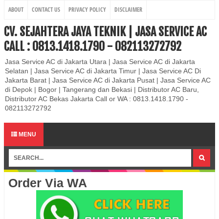
ABOUT
CONTACT US
PRIVACY POLICY
DISCLAIMER
CV. SEJAHTERA JAYA TEKNIK | JASA SERVICE AC
CALL : 0813.1418.1790 - 082113272792
Jasa Service AC di Jakarta Utara | Jasa Service AC di Jakarta
Selatan | Jasa Service AC di Jakarta Timur | Jasa Service AC Di
Jakarta Barat | Jasa Service AC di Jakarta Pusat | Jasa Service AC
di Depok | Bogor | Tangerang dan Bekasi | Distributor AC Baru,
Distributor AC Bekas Jakarta Call or WA : 0813.1418.1790 -
082113272792
MENU
Order Via WA