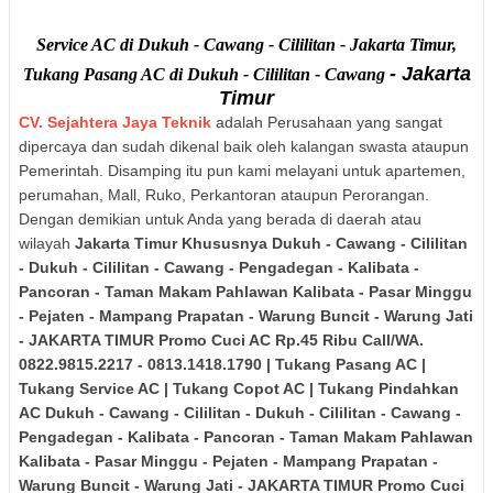
Service AC di Dukuh - Cawang - Cililitan - Jakarta Timur,
- Jakarta
Tukang Pasang AC di Dukuh - Cililitan - Cawang
Timur
CV. Sejahtera Jaya Teknik
adalah Perusahaan yang sangat
dipercaya dan sudah dikenal baik oleh kalangan swasta ataupun
Pemerintah. Disamping itu pun kami melayani untuk apartemen,
perumahan, Mall, Ruko, Perkantoran ataupun Perorangan.
Dengan demikian untuk Anda yang berada di daerah atau
wilayah
Jakarta Timur Khususnya
Dukuh - Cawang - Cililitan
- Dukuh - Cililitan - Cawang - Pengadegan - Kalibata -
Pancoran - Taman Makam Pahlawan Kalibata - Pasar Minggu
- Pejaten - Mampang Prapatan - Warung Buncit - Warung Jati
- JAKARTA TIMUR
Promo Cuci AC Rp.45 Ribu Call/WA.
0822.9815.2217 - 0813.1418.1790 | Tukang Pasang AC |
Tukang Service AC | Tukang Copot AC | Tukang Pindahkan
AC Dukuh - Cawang - Cililitan - Dukuh - Cililitan - Cawang -
Pengadegan - Kalibata - Pancoran - Taman Makam Pahlawan
Kalibata - Pasar Minggu - Pejaten - Mampang Prapatan -
Warung Buncit - Warung Jati - JAKARTA TIMUR
Promo Cuci