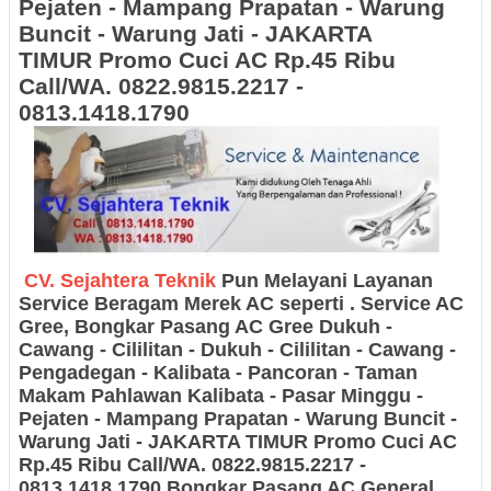
Pejaten - Mampang Prapatan - Warung
Buncit - Warung Jati - JAKARTA
TIMUR
Promo Cuci AC Rp.45 Ribu
Call/WA. 0822.9815.2217 -
0813.1418.1790
CV. Sejahtera Teknik
Pun Melayani Layanan
Service Beragam Merek AC seperti
.
S
ervice AC
Gree, Bongkar Pasang AC Gree
Dukuh -
Cawang - Cililitan - Dukuh - Cililitan - Cawang -
Pengadegan - Kalibata - Pancoran - Taman
Makam Pahlawan Kalibata - Pasar Minggu -
Pejaten - Mampang Prapatan - Warung Buncit -
Warung Jati - JAKARTA TIMUR
Promo Cuci AC
Rp.45 Ribu Call/WA. 0822.9815.2217 -
0813.1418.1790 Bongkar Pasang AC General,