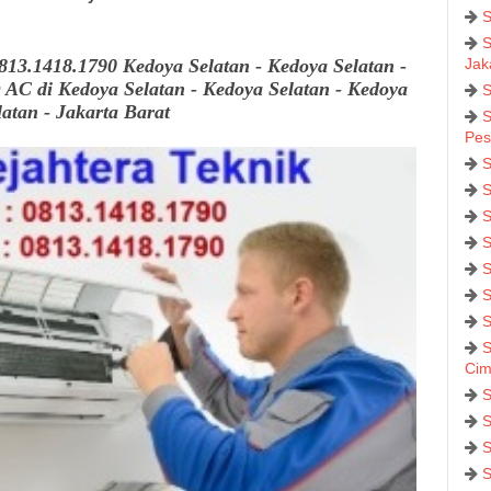
S
S
813.1418.1790 Kedoya Selatan - Kedoya Selatan -
Jak
g AC
di Kedoya Selatan - Kedoya Selatan - Kedoya
S
latan - Jakarta Barat
S
Pes
S
S
S
S
S
S
S
S
Cim
S
S
S
S