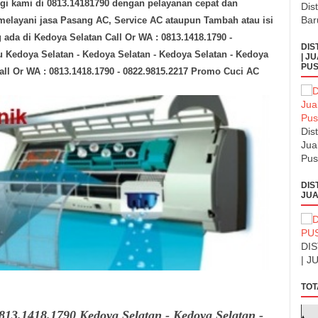
 kami di 0813.14181790 dengan pelayanan cepat dan
Dis
Bar
 melayani jasa Pasang AC, Service AC ataupun Tambah atau isi
g ada
di Kedoya Selatan
Call Or WA : 0813.1418.1790 -
DIS
 Kedoya Selatan - Kedoya Selatan - Kedoya Selatan - Kedoya
| J
PUS
Call Or WA : 0813.1418.1790 - 0822.9815.2217 Promo Cuci AC
Dis
Jua
Pus
DIS
JUA
DI
| J
TOT
813.1418.1790 Kedoya Selatan - Kedoya Selatan -