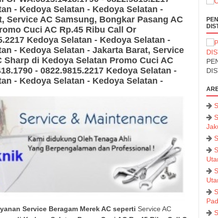
an - Kedoya Selatan - Kedoya Selatan -
t
, Service AC Samsung, Bongkar Pasang AC
PEN
DIS
romo Cuci AC Rp.45 Ribu Call Or
5.2217
Kedoya Selatan - Kedoya Selatan -
an - Kedoya Selatan - Jakarta Barat
, Service
C Sharp
di Kedoya Selatan Promo Cuci AC
PEN
18.1790 - 0822.9815.2217
Kedoya Selatan -
DI
an - Kedoya Selatan - Kedoya Selatan -
ARE
S
S
Jak
S
S
Uta
S
Uta
S
Pad
ayanan Service Beragam Merek AC seperti
Service AC
S