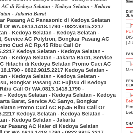
g AC
di Kedoya Selatan - Kedoya Selatan - Kedoya
DIS
latan - Jakarta Barat
JUA
kar Pasang AC Panasonic
di Kedoya Selatan
l Or WA.0813.1418.1790 - 0822.9815.2217
an - Kedoya Selatan - Kedoya Selatan -
DIS
t
, Service AC Polytron, Bongkar Pasang AC
| J
omo Cuci AC Rp.45 Ribu Call Or
5.2217
Kedoya Selatan - Kedoya Selatan -
PAN
an - Kedoya Selatan - Jakarta Barat
, Service
C Hitachi
di Kedoya Selatan Promo Cuci AC
18.1790 - 0822.9815.2217
Kedoya Selatan -
Men
an - Kedoya Selatan - Kedoya Selatan -
PEN
itsu, Bongkar Pasang AC Fujitsu
di Kedoya
BEK
Ribu Call Or WA.0813.1418.1790 -
 - Kedoya Selatan - Kedoya Selatan - Kedoya
arta Barat
,
Service AC Sanyo, Bongkar
Pen
Selatan
Promo Cuci AC Rp.45 Ribu Call Or
Bek
5.2217
Kedoya Selatan - Kedoya Selatan -
an - Kedoya Selatan - Jakarta
CH
kar Pasang AC Haier
di Kedoya Selatan
l Or WA.0813.1418.1790 - 0822.9815.2217