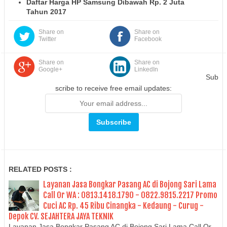
Daftar Harga HP Samsung Dibawah Rp. 2 Juta
Tahun 2017
Share on
Share on
Twitter
Facebook
Share on
Share on
Google+
LinkedIn
Sub
scribe to receive free email updates:
RELATED POSTS :
Layanan Jasa Bongkar Pasang AC di Bojong Sari Lama
Call Or WA : 0813.1418.1790 - 0822.9815.2217 Promo
Cuci AC Rp. 45 Ribu Cinangka - Kedaung - Curug -
Depok CV. SEJAHTERA JAYA TEKNIK
Layanan Jasa Bongkar Pasang AC di Bojong Sari Lama Call Or