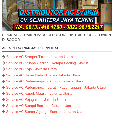
PENJUAL AC DAIKIN BARU DI BOGOR | DISTRIBUTOR AC DAIKIN
DI BOGOR
AREA PELAYANAN JASA SERVICE AC
Service AC Semper Timur - Jakarta Utara
Service AC Kelapa Gading - Kelapa Gading - Jakut
Service AC Koja - Jakarta Utara
Service AC Rawa Badak Utara - Jakarta Utara
Service AC Pademangan - Ancol - Jakarta Utara
Service AC Pademangan Barat - Pademangan - Jakarta Utara
Service AC Kapuk Muara - Jakarta Utara
Service AC Pejagalan - Jakarta Utara
Service AC Sungai Bambu - Jakarta Utara
Service AC Sunter Agung - Sunter - Jakarta Utara