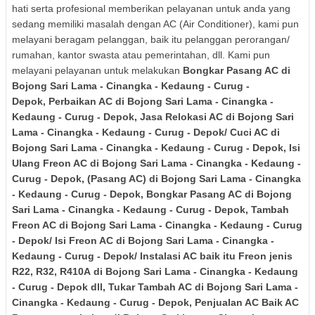
hati serta profesional memberikan pelayanan untuk anda yang
sedang memiliki masalah dengan AC (Air Conditioner), kami pun
melayani beragam pelanggan, baik itu pelanggan perorangan/
rumahan, kantor swasta atau pemerintahan, dll. Kami pun
melayani pelayanan untuk melakukan
Bongkar Pasang AC
di
Bojong Sari Lama - Cinangka - Kedaung - Curug -
Depok
,
Perbaikan AC
di Bojong Sari Lama - Cinangka -
Kedaung - Curug - Depok
,
Jasa Relokasi AC
di Bojong Sari
Lama - Cinangka - Kedaung - Curug - Depok
/
Cuci AC
di
Bojong Sari Lama - Cinangka - Kedaung - Curug - Depok
,
Isi
Ulang Freon AC
di Bojong Sari Lama - Cinangka - Kedaung -
Curug - Depok
,
(Pasang AC)
di Bojong Sari Lama - Cinangka
- Kedaung - Curug - Depok
,
Bongkar Pasang AC
di Bojong
Sari Lama - Cinangka - Kedaung - Curug - Depok
,
Tambah
Freon AC
di Bojong Sari Lama - Cinangka - Kedaung - Curug
- Depok
/ Isi Freon AC
di Bojong Sari Lama - Cinangka -
Kedaung - Curug - Depok
/
Instalasi AC baik itu Freon jenis
R22, R32, R410A
di Bojong Sari Lama - Cinangka - Kedaung
- Curug - Depok
dll, Tukar Tambah AC
di Bojong Sari Lama -
Cinangka - Kedaung - Curug - Depok
,
Penjualan AC Baik AC