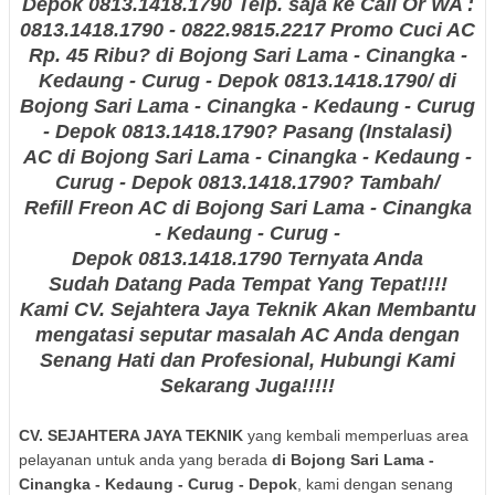
Depok
0813.1418.1790
Telp. saja ke Call Or WA :
0813.1418.1790 - 0822.9815.2217 Promo Cuci AC
Rp. 45 Ribu?
di Bojong Sari Lama - Cinangka -
Kedaung - Curug - Depok
0813.1418.1790
/
di
Bojong Sari Lama - Cinangka - Kedaung - Curug
- Depok
0813.1418.1790
? Pasang (Instalasi)
AC
di Bojong Sari Lama - Cinangka - Kedaung -
Curug - Depok
0813.1418.1790
? Tambah/
Refill Freon AC
di Bojong Sari Lama - Cinangka
- Kedaung - Curug -
Depok
0813.1418.1790
Ternyata Anda
Sudah Datang Pada Tempat Yang Tepat!!!!
Kami CV. Sejahtera Jaya Teknik Akan Membantu
mengatasi seputar masalah AC Anda dengan
Senang Hati dan Profesional, Hubungi Kami
Sekarang Juga!!!!!
CV. SEJAHTERA JAYA TEKNIK
yang kembali memperluas area
pelayanan untuk anda yang berada
di Bojong Sari Lama -
Cinangka - Kedaung - Curug - Depok
, kami dengan senang