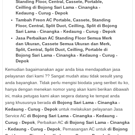
Standing Floor, Central, Cassete, Portable,
Ceilling
di Bojong Sari Lama - Cinangka -
Kedaung - Curug - Depok
Tambah Freon AC Portable, Cassete, Standing
Floor, Central, Split Duct, Ceilling, Split
di Bojong
Sari Lama - Cinangka - Kedaung - Curug - Depok
Jasa Perbaikan AC Standing Floor Semua Merk
dan Ukuran, Cassete Semua Ukuran dan Merk,
Split, Central, Split Duct, Ceilling, Portable
di
Bojong Sari Lama - Cinangka - Kedaung - Curug -
Depok
Kemudian bagaimanakan agar anda bisa mendapatkan jasa
pelayanan dari kami ?? Sangat mudah atau tidak sesulit yang
anda bayangkan. Tidak perlu mengisi biodata yang seribet itu ko,
hanya dengan menekan nomor yang akan kami berikan dibawah
ini, maka petugas kami akan segera datang ke tempat anda
yang khususnya berada
di Bojong Sari Lama - Cinangka -
Kedaung - Curug - Depok
untuk melakukan pelayanan Jasa
Service AC
di Bojong Sari Lama - Cinangka - Kedaung -
Curug - Depok
, Perbaikan AC
di Bojong Sari Lama - Cinangka
- Kedaung - Curug - Depok
, Pemasangan AC untuk
di Bojong