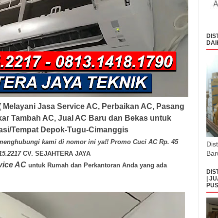
DIS
DAI
( Melayani Jasa Service AC, Perbaikan AC, Pasang
ar Tambah AC, Jual AC Baru dan Bekas untuk
asi/Tempat
Depok-Tugu-Cimanggis
menghubungi kami di nomor ini ya!! Promo Cuci AC Rp. 45
Dis
Bar
815.2217
CV. SEJAHTERA JAYA
vice AC
untuk Rumah dan Perkantoran Anda yang ada
DIS
| J
PUS