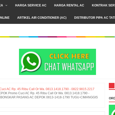
EA
HARGA SERVICE AC
HARGA RENTAL AC
KONTRAK SER
NLINE
ARTIKEL AIR CONDITIONER (AC)
DISTRIBUTOR PIPA AC TA
 AC Rp. 45 Ribu Call Or Wa. 0813.1418.1790 - 0822.9815.2217
K Promo Cuci AC Rp. 45 Ribu Call Or Wa. 0813.1418.1790 -
G BONGKAR PASANG AC DEPOK 0813-1418-1790 TUGU-CIMANGGIS
ORD