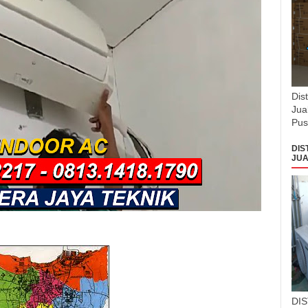
Dis
Jua
Pus
DIS
JUA
DI