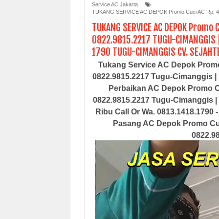
Service AC Jakarta
TUKANG SERVICE AC DEPOK Promo Cuci AC Rp. 45 
TUKANG SERVICE AC DEPOK Promo Cu
0822.9815.2217 TUGU-CIMANGGIS 
1790 TUGU-CIMANGGIS CV. SEJAHTE
Tukang Service AC Depok Promo 
0822.9815.2217 Tugu-Cimanggis |
Perbaikan AC Depok Promo Cuc
0822.9815.2217 Tugu-Cimanggis
|
Ribu Call Or Wa. 0813.1418.1790
Pasang AC Depok Promo Cuci
0822.9