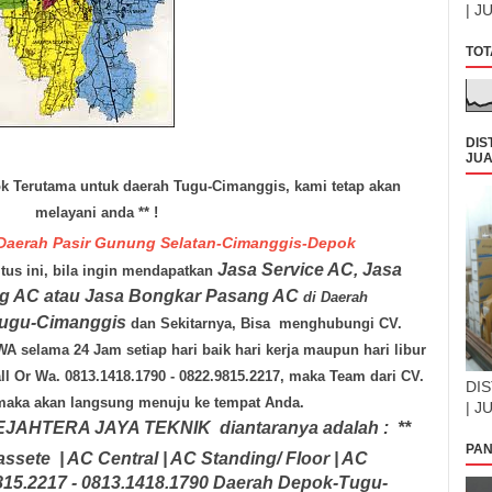
| J
TOT
DIS
JUA
ok Terutama untuk daerah Tugu-Cimanggis, kami tetap akan
melayani anda ** !
 Daerah Pasir Gunung Selatan-Cimanggis-Depok
Jasa Service AC, Jasa
us ini, bila ingin mendapatkan
ng AC atau Jasa Bongkar Pasang AC
di Daerah
Tugu-Cimanggis
dan Sekitarnya, Bisa menghubungi
CV.
/WA selama
24 Jam
setiap hari
baik hari kerja maupun hari libur
l Or Wa. 0813.1418.1790 - 0822.9815.2217, maka Team dari
CV.
DIS
aka akan langsung menuju ke tempat Anda.
| J
SEJAHTERA JAYA TEKNIK
diantaranya adalah :
**
PAN
assete | AC Central | AC Standing/ Floor | AC
815.2217 - 0813.1418.1790 Daerah Depok-Tugu-