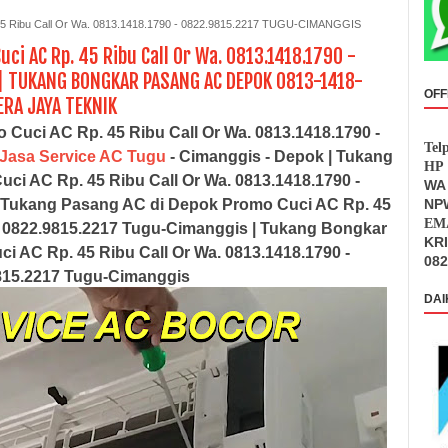
Ribu Call Or Wa. 0813.1418.1790 - 0822.9815.2217 TUGU-CIMANGGIS
ci AC Rp. 45 Ribu Call Or Wa. 0813.1418.1790 -
| TUKANG BONGKAR PASANG AC DEPOK 0813-1418-
OFF
RA JAYA TEKNIK
Cuci AC Rp. 45 Ribu Call Or Wa. 0813.1418.1790 -
Tel
Jasa Service AC Tugu
- Cimanggis - Depok | Tukang
HP 
i AC Rp. 45 Ribu Call Or Wa. 0813.1418.1790 -
WA 
 Tukang Pasang AC di Depok Promo Cuci AC Rp. 45
NPW
EMA
 - 0822.9815.2217 Tugu-Cimanggis
| Tukang Bongkar
KR
 AC Rp. 45 Ribu Call Or Wa. 0813.1418.1790 -
082
815.2217 Tugu-Cimanggis
DAI