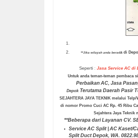
a di Dep
**Jika wilayah anda bera
d
Seperti :
Jasa Service AC di
Untuk anda teman-teman pembaca sit
Perbaikan AC, Jasa Pasa
Terutama Daerah Pasir 
Depok
SEJAHTERA JAYA TEKNIK
melalui Telp
di nomor Promo Cuci AC Rp. 45 Ribu Cal
Sejahtera Jaya Teknik
m
**Beberapa dari Layanan
CV. 
Service AC Split | AC Kaset/C
Split Duct Depok, WA. 0822.9