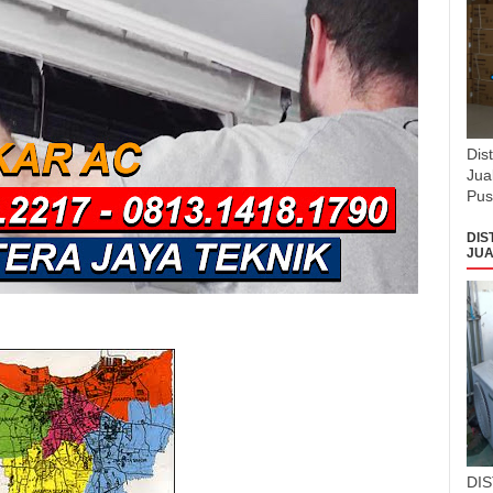
Dis
Jua
Pus
DIS
JUA
DI