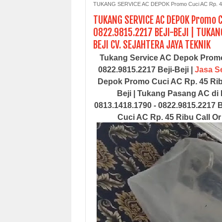
TUKANG SERVICE AC DEPOK Promo Cuci AC Rp. 45 R
TUKANG SERVICE AC DEPOK Promo Cu
0822.9815.2217 BEJI-BEJI | TUKA
BEJI CV. SEJAHTERA JAYA TEKNIK
Tukang Service AC Depok Promo 
0822.9815.2217 Beji-Beji |
Jasa Se
Depok Promo Cuci AC Rp. 45 Ribu 
Beji
| Tukang Pasang AC di 
0813.1418.1790 - 0822.9815.2217 B
Cuci AC Rp. 45 Ribu Call Or