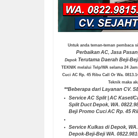
Untuk anda teman-teman pembaca sit
Perbaikan AC, Jasa Pasa
Terutama Daerah Beji-Bej
Depok
TEKNIK
melalui Telp/WA selama
24 Jam
Cuci AC Rp. 45 Ribu Call Or Wa. 0813.1
Teknik
maka aka
**Beberapa dari Layanan
CV. 
Service AC Split | AC Kaset/C
Split Duct Depok, WA. 0822.9
Beji
Promo Cuci AC Rp. 45 Rib
Service Kulkas di Depok
,
WA.
Depok-Beji-Beji
WA. 0822.981