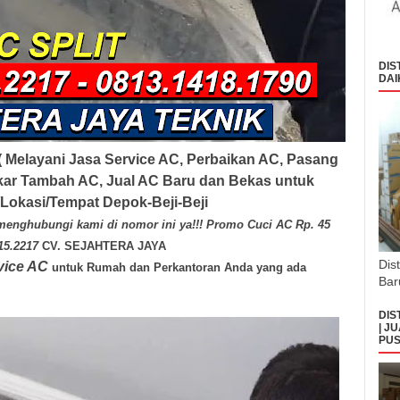
DIS
DAI
( Melayani Jasa Service AC, Perbaikan AC, Pasang
ar Tambah AC, Jual AC Baru dan Bekas untuk
/Lokasi/Tempat
Depok-Beji-Beji
menghubungi kami di nomor ini ya!!! Promo Cuci AC Rp. 45
815.2217
CV. SEJAHTERA JAYA
Dis
vice AC
untuk Rumah dan Perkantoran Anda yang ada
Bar
DIS
| J
PUS