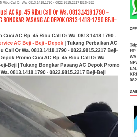
ibu Call Or Wa. 0813.1418.1790 - 0822.9815.2217 BEJI-BEJI
ci AC Rp. 45 Ribu Call Or Wa. 0813.1418.1790 -
NG BONGKAR PASANG AC DEPOK 0813-1418-1790 BEJI-
OFF
Cuci AC Rp. 45 Ribu Call Or Wa. 0813.1418.1790 -
rvice AC Beji - Beji - Depok
| Tukang Perbaikan AC
Tel
Call Or Wa. 0813.1418.1790 - 0822.9815.2217 Beji-
HP 
WA 
Depok Promo Cuci AC Rp. 45 Ribu Call Or Wa.
NPW
eji-Beji
| Tukang Bongkar Pasang AC Depok Promo
EMA
 Wa. 0813.1418.1790 - 0822.9815.2217 Beji-Beji
KR
082
DAI