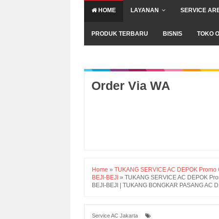
HOME
LAYANAN
SERVICE AR
PRODUK TERBARU
BISNIS
TOKO O
Order Via WA
Home
»
TUKANG SERVICE AC DEPOK Promo Cuci
BEJI-BEJI
»
TUKANG SERVICE AC DEPOK Promo 
BEJI-BEJI | TUKANG BONGKAR PASANG AC DE
Service AC Jakarta