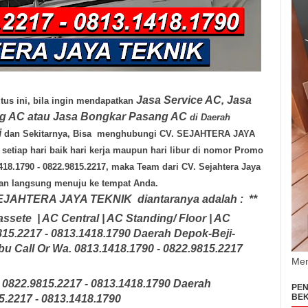
Jasa Service AC, Jasa
us ini, bila ingin mendapatkan
ng AC atau Jasa Bongkar Pasang AC
di Daerah
i
dan Sekitarnya, Bisa menghubungi
CV. SEJAHTERA JAYA
setiap hari
baik hari kerja maupun hari libur di nomor Promo
418.1790 - 0822.9815.2217, maka Team dari
CV. Sejahtera Jaya
n langsung menuju ke tempat Anda.
SEJAHTERA JAYA TEKNIK
diantaranya adalah :
**
assete | AC Central | AC Standing/ Floor | AC
815.2217 - 0813.1418.1790 Daerah Depok-Beji-
u Call Or Wa. 0813.1418.1790 - 0822.9815.2217
Men
 0822.9815.2217 - 0813.1418.1790
Daerah
PEN
BEK
5.2217 - 0813.1418.1790