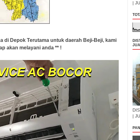
| J
TOT
d
a di Depok Terutama untuk daerah Beji-Beji, kami
DIS
JUA
tap akan melayani anda ** !
DIS
| J
PAN