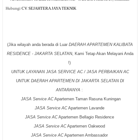
Hubungi
CV. SEJAHTERA JAYA TEKNIK
Melalui Telp/SMS Selama
24 Jam
Setiap Hari
Baik Hari Kerja Maupun Hari Libur, Kami Akan Langsung
Menuju Ke Tempat Anda.
(Jika wilayah anda berada di Luar
DAERAH APARTEMEN KALIBATA
RESIDENCE - JAKARTA S
ELATAN, Kami Tetap Akan Melayani Anda
!)
UNTUK LAYANAN JASA SERVICE AC / JASA PERBAIKAN AC
UNTUK DAERAH APARTEMEN DI JAKARTA SELATAN DI
ANTARANYA
:
JASA Service AC
Apartemen Taman Rasuna Kuningan
JASA Service AC
Apartemen Lavande
JASA Service AC
Apartemen Bellagio Residence
JASA Service AC
Apartemen Oakwood
JASA Service AC
Apartemen Ambassador