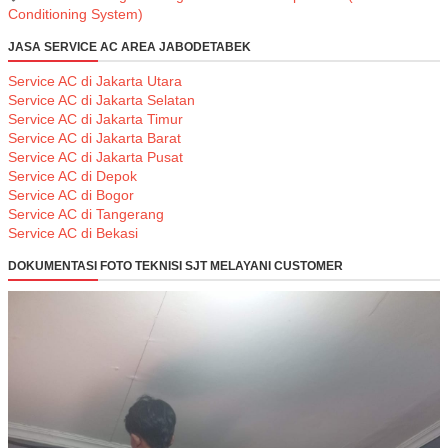
Conditioning System)
JASA SERVICE AC AREA JABODETABEK
Service AC di Jakarta Utara
Service AC di Jakarta Selatan
Service AC di Jakarta Timur
Service AC di Jakarta Barat
Service AC di Jakarta Pusat
Service AC di Depok
Service AC di Bogor
Service AC di Tangerang
Service AC di Bekasi
DOKUMENTASI FOTO TEKNISI SJT MELAYANI CUSTOMER