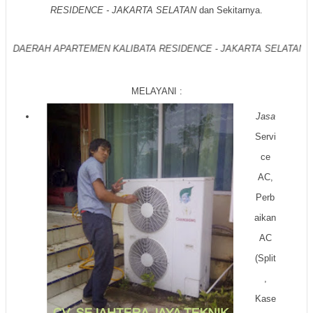
RESIDENCE - JAKARTA SELATAN
dan Sekitarnya.
ada di Luar
DAERAH APARTEMEN KALIBATA RESIDENCE
- JAKARTA SE
MELAYANI :
Jasa
Servi
ce
AC,
Perb
aikan
AC
(Split
,
Kase