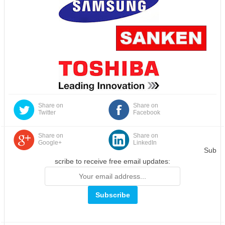
Share on
Share on
Twitter
Facebook
Share on
Share on
Google+
LinkedIn
Sub
scribe to receive free email updates: