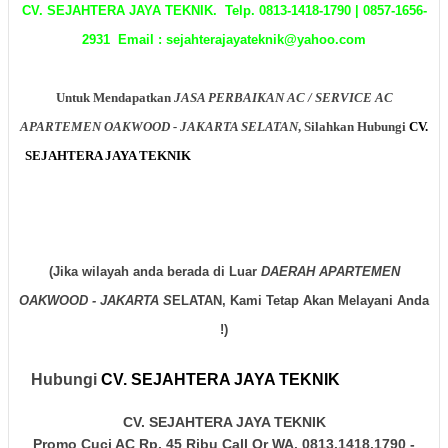
CV. SEJAHTERA JAYA TEKNIK. Telp. 0813-1418-1790 | 0857-1656-
2931 Email : sejahterajayateknik@yahoo.com
Untuk Mendapatkan
JASA PERBAIKAN AC / SERVICE AC
APARTEMEN OAKWOOD - JAKARTA SELATAN
, Silahkan Hubungi
CV.
SEJAHTERA JAYA TEKNIK
Melalui Telp/SMS Selama
24 Jam
Setiap
Hari
Baik Hari Kerja Maupun Hari Libur, Kami Akan Langsung Menuju
Ke Tempat Anda.
(Jika wilayah anda berada di Luar
DAERAH APARTEMEN
OAKWOOD - JAKARTA S
ELATAN, Kami Tetap Akan Melayani Anda
!)
Hubungi
CV. SEJAHTERA JAYA TEKNIK
Sekarang
Juga!!
CV. SEJAHTERA JAYA TEKNIK
Promo Cuci AC Rp. 45 Ribu Call Or WA. 0813.1418.1790 -