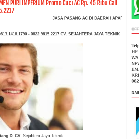
EN PURI IMPERIUM Promo Cuci AC Rp. 45 Ribu Call
5.2217
JASA PASANG AC DI DAERAH APARTEMEN PURI IM
OFF
0813.1418.1790 - 0822.9815.2217 CV. SEJAHTERA JAYA TEKNIK
Tel
HP 
WA 
NPW
EMA
KR
082
DAI
tang Di CV
. Sejahtera Jaya Teknik