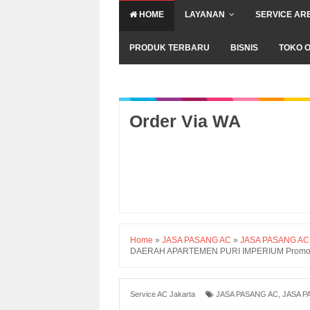
HOME
LAYANAN
SERVICE AR
PRODUK TERBARU
BISNIS
TOKO O
Order Via WA
Home
»
JASA PASANG AC
»
JASA PASANG AC
DAERAH APARTEMEN PURI IMPERIUM Promo Cuc
Service AC Jakarta
JASA PASANG AC
,
JASA P