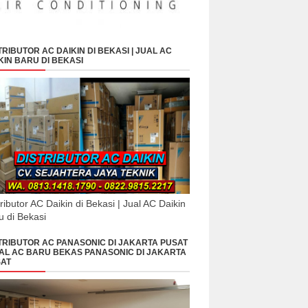
Or WA. 0813.1418.1790 - 0822.9815.2217
Email : sejahterajayateknik@yah
TRIBUTOR AC DAIKIN DI BEKASI | JUAL AC
KIN BARU DI BEKASI
tributor AC Daikin di Bekasi | Jual AC Daikin
etap akan melayani anda !)
u di Bekasi
TRIBUTOR AC PANASONIC DI JAKARTA PUSAT
UAL AC BARU BEKAS PANASONIC DI JAKARTA
AT