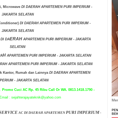
i, Microwave
DI DAERAH
APARTEMEN PURI IMPERIUM -
JAKARTA SELATAN
Conditioner)
DI DAERAH APARTEMEN PURI IMPERIUM -
JAKARTA SELATAN
ER
AH
s
DI DA
APARTEMEN PURI IMPERIUM - JAKARTA
SELATAN
H
RA
APARTEMEN PURI IMPERIUM - JAKARTA SELATAN
ERAH
APARTEMEN PURI IMPERIUM - JAKARTA SELATAN
tuk Kantor, Rumah dan Lainnya
DI DAERAH
APARTEMEN
MPERIUM - JAKARTA SELATAN
p.
Promo Cuci AC Rp. 45 Ribu Call Or WA. 0813.1418.1790 -
mail : sejahterajayateknik@yahoo.com
Men
PEN
SERVICE
PURI IMPERIUM
AC DI DAERAH
APARTEMEN
-
BEK