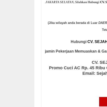
JAKARTA SELATAN
, Silahkan Hubungi
CV.
Hari
Baik Hari Kerja Maupun Ha
(Jika wilayah anda berada di Luar
DAER
Tet
Hubungi
CV. SEJA
(Dijamin Pekerjaan Memuaskan & G
CV. SE
Promo Cuci AC Rp. 45 Ribu C
Email: Sej