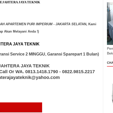
 SEJAHTERA JAYA TEKNIK
Melalui Telp/SMS Selama
24 Jam
Setiap
ri Libur, Kami Akan Langsung Menuju Ke Tempat Anda.
AH APARTEMEN PURI IMPERIUM - JAKARTA S
ELATAN, Kami
ap Akan Melayani Anda !)
HTERA JAYA TEKNIK
Sekarang Juga!!
Pen
Bek
aransi Service 2 MINGGU, Garansi Sparepart 1 Bulan)
CH
JAHTERA JAYA TEKNIK
all Or WA. 0813.1418.1790 - 0822.9815.2217
ahterajayateknik@yahoo.com