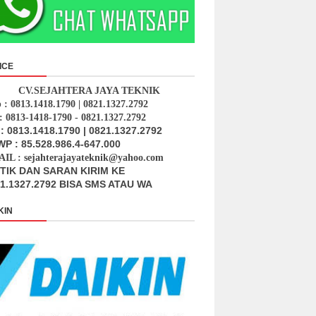
PERIUM Promo Cuci AC Rp. 45 Ribu Call Or WA. 0813.1418.1790 - 
ICE
CV.SEJAHTERA JAYA TEKNIK
p : 0813.1418.1790 | 0821.1327.2792
: 0813-1418-1790 - 0821.1327.2792
: 0813.1418.1790 | 0821.1327.2792
P : 85.528.986.4-647.000
IL : sejahterajayateknik@yahoo.com
ITIK DAN SARAN KIRIM KE
1.1327.2792 BISA SMS ATAU WA
KIN