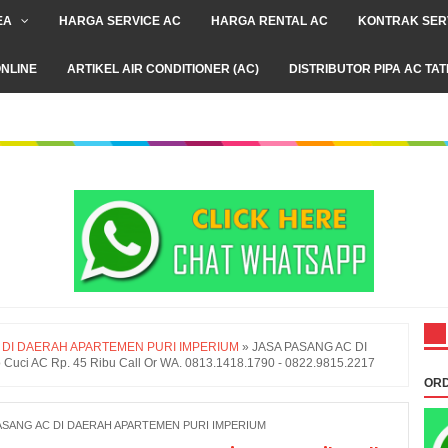
EA
HARGA SERVICE AC
HARGA RENTAL AC
KONTRAK SER
NLINE
ARTIKEL AIR CONDITIONER (AC)
DISTRIBUTOR PIPA AC TA
 DI DAERAH APARTEMEN PURI IMPERIUM
»
JASA PASANG AC DI
i AC Rp. 45 Ribu Call Or WA. 0813.1418.1790 - 0822.9815.2217
ORD
ASANG AC DI DAERAH APARTEMEN PURI IMPERIUM