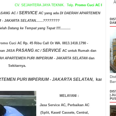
CV. SEJAHTERA JAYA TEKNIK. Telp.
Promo Cuci AC Rp. 45 Ribu Call 
SERVICE
ASANG AC /
AC
yang ada
DI DAERAH APARTEMEN
DIS
 - JAKARTA SELATAN.......????????
DAI
elah Datang ke Tempat yang Tepat !!!!..........
romo Cuci AC Rp. 45 Ribu Call Or WA. 0813.1418.1790 -
PASANG
SERVICE
anan
JASA
AC /
AC
untuk Rumah dan
H APARTEMEN PURI IMPERIUM - JAKARTA SELATAN
dan
Sekitarnya.
Dis
PARTEMEN PURI IMPERIUM
- JAKARTA SELATAN,
kami t
Bar
DIS
| J
MELAYANI :
PUS
Jasa
Service AC, Perbaikan AC
(Split, Kaset/ Cassete, Central,